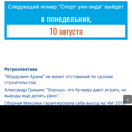
Следующий номер "Спорт уик-энда" выйдет
в понедельник,
10 августа
Ретроспектива
"Мордовия-Арена" не имеет отставаний по срокам
строительства.
Александр Гришин: "Хорошо, что Кучаеву дают играть, но
выводы еще делать рано".
×
Сборная Мексики гарантировала себе выход на ЧМ-2018.
Дмитрий Сычев: "Безусловно, "Лужники" - лучший
стадион в стране".
ФНЛ. "Спартак-2" в меньшинстве проиграл "Лучу-
Энергии".