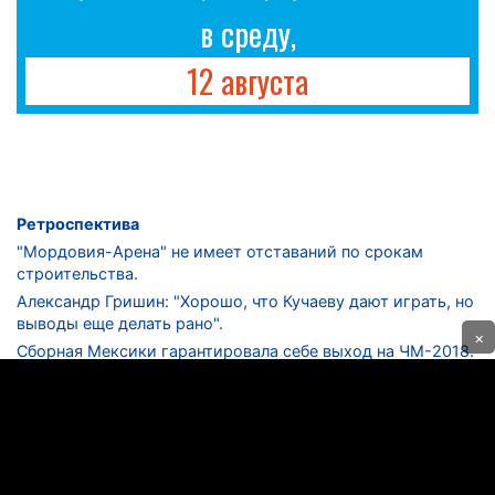
в среду,
12 августа
Ретроспектива
"Мордовия-Арена" не имеет отставаний по срокам
строительства.
Александр Гришин: "Хорошо, что Кучаеву дают играть, но
выводы еще делать рано".
×
Сборная Мексики гарантировала себе выход на ЧМ-2018.
Дмитрий Сычев: "Безусловно, "Лужники" - лучший
стадион в стране".
ФНЛ. "Спартак-2" в меньшинстве проиграл "Лучу-
Энергии".
ЦСКА одержал 250-ю "сухую" победу в чемпионатах