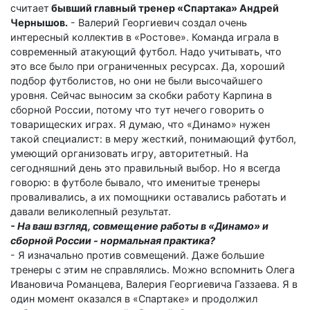
считает
бывший главный тренер «Спартака» Андрей
Чернышов.
- Валерий Георгиевич создал очень
интересный коллектив в «Ростове». Команда играла в
современный атакующий футбол. Надо учитывать, что
это все было при ограниченных ресурсах. Да, хороший
подбор футболистов, но они не были высочайшего
уровня. Сейчас выносим за скобки работу Карпина в
сборной России, потому что тут нечего говорить о
товарищеских играх. Я думаю, что «Динамо» нужен
такой специалист: в меру жесткий, понимающий футбол,
умеющий организовать игру, авторитетный. На
сегодняшний день это правильный выбор. Но я всегда
говорю: в футболе бывало, что именитые тренеры
проваливались, а их помощники оставались работать и
давали великолепный результат.
- На ваш взгляд, совмещение работы в «Динамо» и
сборной России - нормальная практика?
- Я изначально против совмещений. Даже большие
тренеры с этим не справлялись. Можно вспомнить Олега
Ивановича Романцева, Валерия Георгиевича Газзаева. Я в
один момент оказался в «Спартаке» и продолжил