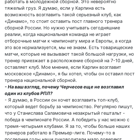
работать в молодежной сборной. Это невероятно
тяжелый груз. Я думаю, если у Карпина есть
возможность возглавить такой серьезный клуб, как
«Динамо», то стоит оставить пост главного тренера
сборной России. Но нужно учитывать сегодняшние
реалии, когда национальная команда не играет
отборочные матчи к чемпионату мира и Европы, а когда
это все нормализуется, мы не знаем. Есть товарищеские
матчи, которые не вызывают такой большой нагрузки, но
тренер приезжает в расположение сборной на 7-10 дней,
оставляет клуб. Мое мнение, если Карпин возглавит
московское «Динамо», я бы хотел, чтобы он оставил пост
тренера национальной сборной.
- На ваш взгляд, почему Черчесов еще не возглавил
один из клубов РПЛ?
- Я думаю, в России он хочет возглавить топ-клуб,
который ведет борьбу за чемпионство. Регулярно пишут,
что у Станислава Саламовича незакрытый гештальт -
победа в чемпионате России. А победить у нас можно с
тремя-четырьмя клубами. Я за то, чтобы больше наших
тренеров работало в Премьер-лиге. Почему-то в
последние годы наши руководители мало доверяют