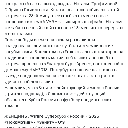
прекрасный пас на выход выдала Наталье Трофимовой
Габриэла Гживиньска. Кстати, она тоже хабивала в этой
встрече: на 28-й минуте ее гол был отменен после
проверки системой VAR - зафиксирован офсайд. Наталья
же забила первый свой гол после 13-месячного перерыва
из-за травмы.
После победы всем зенитовкам раздали для
празднования чемпионские футболки и чемпионские
голубые очки. В женском футболе складывается хорошая
традиция – проводить матчи на больших аренах. Эта
встреча прошла на «Екатеринбург-Арене», построенной к
домашнему ЧМ-2018. Петербурженок очень активно на
выезде поддерживали питерские фанаты, что приятно
удивило победительниц.
Напомним, что «Зенит» - действующий чемпион России
(трижды поджряд), «Локомотив» - действующий
обладатель Кубка России по футболу среди женских
команд.
ЖЕНЩИНЫ. Winline Суперкубок России - 2025
«Локомотив» - «Зенит» - 0:3