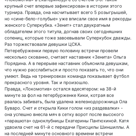
крупный счет впервые зафиксирован в истории этого
турнира. Правда, она насчитывает всего 5 розыгрышей,
но «сине-бело-голубые» уже вписали свое имя в рекорды
женского Суперкубка. «Зенит» стал двукратным
обладателем этого титула, догнав своих сегодняшних
сопениц, которые тоже завоевывали Суперкубок дважды.
Раз торжествовали девушки ЦСКА.
Петеребурженки первую половину встречи провели
несколько скованно, считает наставник «Зенита» Ольга
Порядина. А в перерыве наставник объяснила девушкам,
что нужно расслабиться и просто показать то, что они
умеют. Ведь на тренировках команда показывает футбол
прекрасного уровня. Так и произошло.
Правда, «Локомотив» остался вдесятером: на 38-й
минуте за фол на петербурженке Кики, котрая все
рвалась забивать, была удалена железнодорожница Ола
Буваро. Счет и открыла Кики голом «из раздевалки» -
она успешно внесла мяч в сетку ворот после высокого
«парашюта» одноклубницы Екатерины Пантюхиной. Катя
удвоила счет на 61-й с передачи Присцилы Шиншиллы. А
на последней минуте основного времени встречи