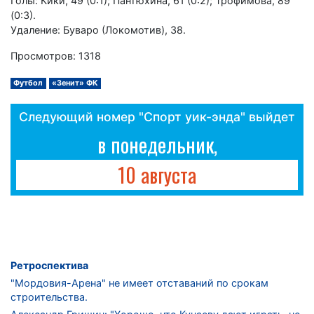
Голы: Кики, 49 (0:1); Пантюхина, 61 (0:2); Трофимова, 89
(0:3).
Удаление: Буваро (Локомотив), 38.
Просмотров: 1318
Футбол
«Зенит» ФК
Следующий номер "Спорт уик-энда" выйдет
в понедельник,
10 августа
Ретроспектива
"Мордовия-Арена" не имеет отставаний по срокам
строительства.