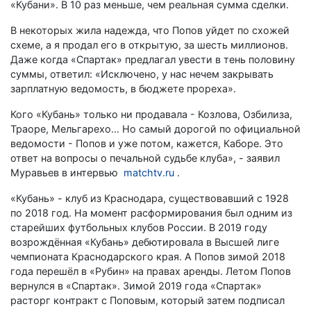
«Кубани». В 10 раз меньше, чем реальная сумма сделки.
В некоторых жила надежда, что Попов уйдет по схожей
схеме, а я продал его в открытую, за шесть миллионов.
Даже когда «Спартак» предлагал увести в тень половину
суммы, ответил: «Исключено, у нас нечем закрывать
зарплатную ведомость, в бюджете прореха».
Кого «Кубань» только ни продавала - Козлова, Озбилиза,
Траоре, Мельгарехо… Но самый дорогой по официальной
ведомости - Попов и уже потом, кажется, Каборе. Это
ответ на вопросы о печальной судьбе клуба», - заявил
Муравьев в интервью
matchtv.ru
.
«Кубань» - клуб из Краснодара, существовавший с 1928
по 2018 год. На момент расформирования был одним из
старейших футбольных клубов России. В 2019 году
возрождённая «Кубань» дебютировала в Высшей лиге
чемпионата Краснодарского края. А Попов зимой 2018
года перешёл в «Рубин» на правах аренды. Летом Попов
вернулся в «Спартак». Зимой 2019 года «Спартак»
расторг контракт с Поповым, который затем подписал