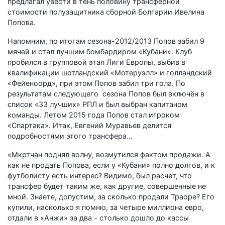
предлагал увести в тень половину трансферной
стоимости полузащитника сборной Болгарии Ивелина
Попова.
Напомним, по итогам сезона-2012/2013 Попов забил 9
мячей и стал лучшим бомбардиром «Кубани». Клуб
пробился в групповой этап Лиги Европы, выбив в
квалификации шотландский «Мотеруэлл» и голландский
«Фейеноорд», при этом Попов забил три гола. По
результатам следующего сезона Попов был включён в
список «33 лучших» РПЛ и был выбран капитаном
команды. Летом 2015 года Попов стал игроком
«Спартака». Итак, Евгений Муравьев делится
подробностями этого трансфера…
«Мкртчан поднял волну, возмутился фактом продажи. А
как не продать Попова, если у «Кубани» полно долгов, и к
футболисту есть интерес? Видимо, был расчет, что
трансфер будет таким же, как другие, совершенные не
мной. Знаете, допустим, за сколько продали Траоре? Его
купили, насколько я помню, за четыре миллиона евро,
отдали в «Анжи» за два - столько дошло до кассы