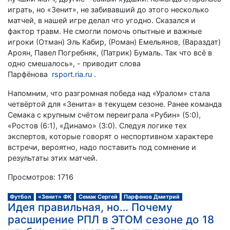
играть, но «Зенит», не забивавший до этого несколько
матчей, в нашей игре делал что угодно. Сказался и
фактор травм. Не смогли помочь опытные и важные
игроки (Отман) Эль Кабир, (Роман) Емельянов, (Вараздат)
Ароян, Павел Погребняк, (Патрик) Бумаль. Так что всё в
одно смешалось», - приводит слова
Парфёнова
rsport.ria.ru
.
Напомним, что разгромная победа над «Уралом» стала
четвёртой для «Зенита» в текущем сезоне. Ранее команда
Семака с крупным счётом переиграла «Рубин» (5:0),
«Ростов (6:1), «Динамо» (3:0). Следуя логике тех
экспертов, которые говорят о неспортивном характере
встречи, вероятно, надо поставить под сомнение и
результаты этих матчей.
Просмотров: 1716
Футбол
«Зенит» ФК
Семак Сергей
Парфенов Дмитрий
Идея правильная, но… Почему
расширение РПЛ в ЭТОМ сезоне до 18