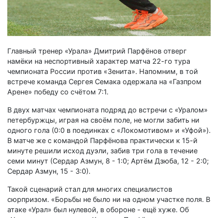
Главный тренер «Урала» Дмитрий Парфёнов отверг
намёки на неспортивный характер матча 22-го тура
чемпионата России против «Зенита». Напомним, в той
встрече команда Сергея Семака одержала на «Газпром
Арене» победу со счётом 7:1.
В двух матчах чемпионата подряд до встречи с «Уралом»
петербуржцы, играя на своём поле, не могли забить ни
одного гола (0:0 в поединках с «Локомотивом» и «Уфой»).
В матче же с командой Парфёнова практически к 15-й
минуте решили исход дуэли, забив три гола в течение
семи минут (Сердар Азмун, 8 - 1:0; Артём Дзюба, 12 - 2:0;
Сердар Азмун, 15 - 3:0).
Такой сценарий стал для многих специалистов
сюрпризом. «Борьбы не было ни на одном участке поля. В
атаке «Урал» был нулевой, в обороне - ещё хуже. Об