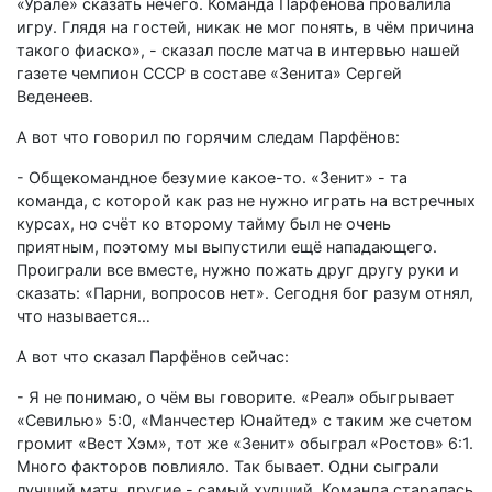
«Урале» сказать нечего. Команда Парфёнова провалила
игру. Глядя на гостей, никак не мог понять, в чём причина
такого фиаско», - сказал после матча в интервью нашей
газете чемпион СССР в составе «Зенита» Сергей
Веденеев.
А вот что говорил по горячим следам Парфёнов:
- Общекомандное безумие какое-то. «Зенит» - та
команда, с которой как раз не нужно играть на встречных
курсах, но счёт ко второму тайму был не очень
приятным, поэтому мы выпустили ещё нападающего.
Проиграли все вместе, нужно пожать друг другу руки и
сказать: «Парни, вопросов нет». Сегодня бог разум отнял,
что называется…
А вот что сказал Парфёнов сейчас:
- Я не понимаю, о чём вы говорите. «Реал» обыгрывает
«Севилью» 5:0, «Манчестер Юнайтед» с таким же счетом
громит «Вест Хэм», тот же «Зенит» обыграл «Ростов» 6:1.
Много факторов повлияло. Так бывает. Одни сыграли
лучший матч, другие - самый худший. Команда старалась