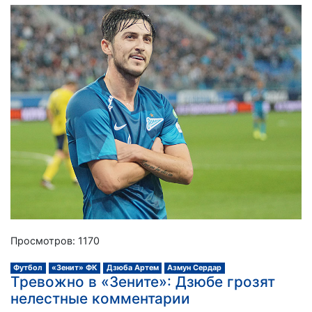
Просмотров: 1170
Футбол
«Зенит» ФК
Дзюба Артем
Азмун Сердар
Тревожно в «Зените»: Дзюбе грозят
нелестные комментарии