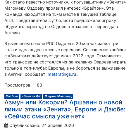
Как стало известно источнику, к полузащитнику «Зенита»
Магомеду Оздоеву проявил интерес «Брайтон». Эта
команда находится на 15-м месте в текущей таблице
АПЛ. Представители футболиста предложили игроку
обдумать переход, но Оздоев отказался от переезда в
Англию.
В нынешнем сезоне РПЛ Оздоев в 20 матчах забил три
гола и сделал две голевые передачи. Соглашение хавбека
с «Зенитом» действует до июня 2022 года. Отмечается,
что трансфер не состоялся из-за желания Оздоева играть
только в топ-клубах Европы, а не бороться за выживание
в Англии, сообщает
metaratings.ru
.
Просмотров: 1183
Футбол
«Зенит» ФК
Оздоев Магомед
Азмун или Кокорин? Аршавин о новой
линии атаки «Зенита», Европе и Дзюбе:
«Сейчас смысла уже нет»
Опубликовано: 24 апреля 2020