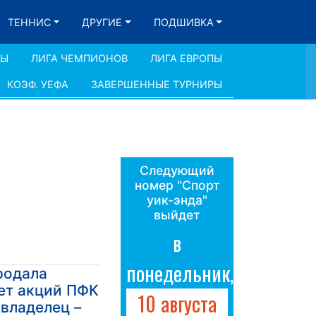
ТЕННИС
ДРУГИЕ
ПОДШИВКА
ДЫ
ЛИГА ЧЕМПИОНОВ
ЛИГА ЕВРОПЫ
КОЭФ. УЕФА
ЗАВЕРШЕННЫЕ ТУРНИРЫ
Следующий
номер "Спорт
уик-энда"
выйдет
в
понедельник,
родала
ет акций ПФК
10 августа
владелец –