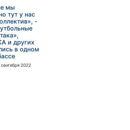
ке мы
о тут у нас
оллектив», -
футбольные
така»,
КА и других
лись в одном
бассе
 сентября 2022