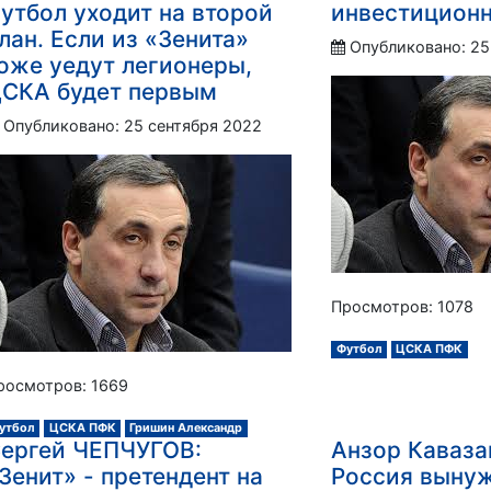
утбол уходит на второй
инвестиционн
лан. Если из «Зенита»
Опубликовано: 25
оже уедут легионеры,
СКА будет первым
Опубликовано: 25 сентября 2022
Просмотров: 1078
Футбол
ЦСКА ПФК
росмотров: 1669
утбол
ЦСКА ПФК
Гришин Александр
ергей ЧЕПЧУГОВ:
Анзор Каваза
Зенит» - претендент на
Россия вынуж