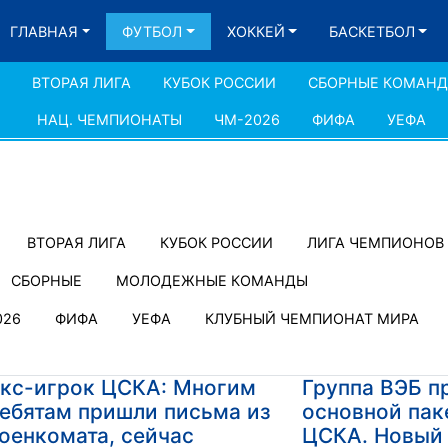
ГЛАВНАЯ
ФУТБОЛ
ХОККЕЙ
БАСКЕТБОЛ
ВТОРАЯ ЛИГА
КУБОК РОССИИ
СБОРНЫЕ КОМАН
НАЦ. ЧЕМПИОНАТЫ
ЧМ-2026
ФИФА
УЕФА
ВТОРАЯ ЛИГА
КУБОК РОССИИ
ЛИГА ЧЕМПИОНОВ
СБОРНЫЕ
МОЛОДЕЖНЫЕ КОМАНДЫ
026
ФИФА
УЕФА
КЛУБНЫЙ ЧЕМПИОНАТ МИРА
кс-игрок ЦСКА: Многим
Группа ВЭБ п
ебятам пришли письма из
основной пак
оенкомата, сейчас
ЦСКА. Новый 