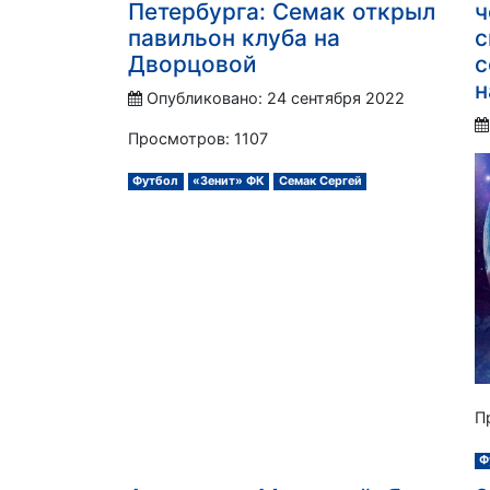
Петербурга: Семак открыл
ч
павильон клуба на
с
Дворцовой
с
н
Опубликовано: 24 сентября 2022
Просмотров: 1107
Футбол
«Зенит» ФК
Семак Сергей
П
Ф