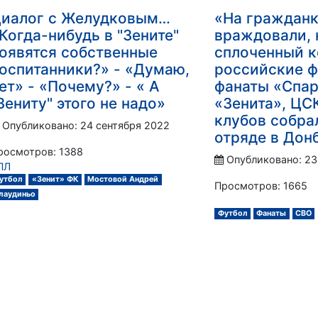
иалог с Желудковым…
«На граждан
Когда-нибудь в "Зените"
враждовали, н
оявятся собственные
сплоченный к
оспитанники?» - «Думаю,
российские 
ет» - «Почему?» - « А
фанаты «Спар
Зениту" этого не надо»
«Зенита», ЦС
клубов собра
Опубликовано: 24 сентября 2022
отряде в Дон
росмотров: 1388
Опубликовано: 23
ПЛ
утбол
«Зенит» ФК
Мостовой Андрей
Просмотров: 1665
лаудиньо
Футбол
Фанаты
СВО