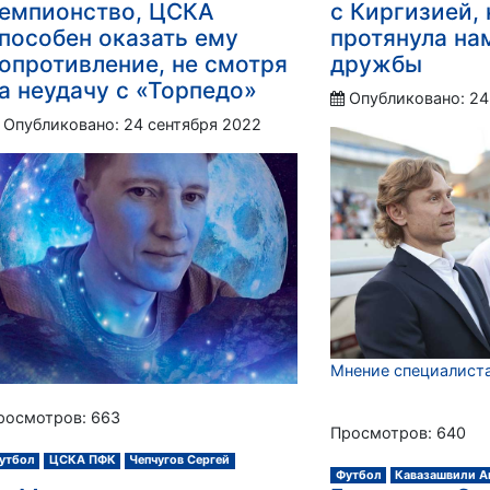
емпионство, ЦСКА
с Киргизией,
пособен оказать ему
протянула на
опротивление, не смотря
дружбы
а неудачу с «Торпедо»
Опубликовано: 24
Опубликовано: 24 сентября 2022
Мнение специалист
росмотров: 663
Просмотров: 640
утбол
ЦСКА ПФК
Чепчугов Сергей
Футбол
Кавазашвили А