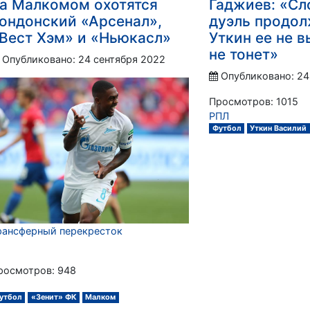
а Малкомом охотятся
Гаджиев: «Сл
ондонский «Арсенал»,
дуэль продол
Вест Хэм» и «Ньюкасл»
Уткин ее не в
не тонет»
Опубликовано: 24 сентября 2022
Опубликовано: 24
Просмотров: 1015
РПЛ
Футбол
Уткин Василий
рансферный перекресток
росмотров: 948
утбол
«Зенит» ФК
Малком