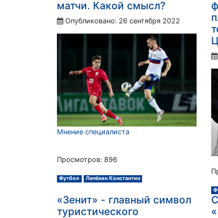
матчи. Какой смысл?
ф
п
Опубликовано: 26 сентября 2022
т
Ц
Мнение специалиста
Просмотров: 896
П
Футбол
Лепёхин Константин
Ф
«Зенит» - главный символ
С
туристического
«