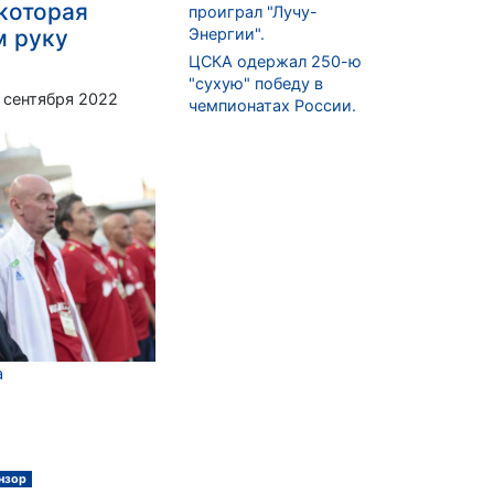
 которая
проиграл "Лучу-
м руку
Энергии".
ЦСКА одержал 250-ю
"сухую" победу в
 сентября 2022
чемпионатах России.
а
нзор