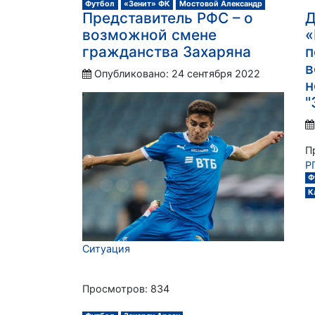
Футбол
«Зенит» ФК
Мостовой Александр
Представитель РФС – о
Д
возможной смене
«
гражданства Захаряна
п
в
Опубликовано: 24 сентября 2022
н
"
П
Р
Ф
К
Ситуация
Просмотров: 834