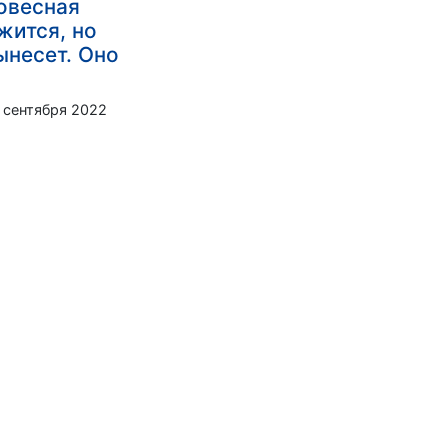
овесная
жится, но
ынесет. Оно
 сентября 2022