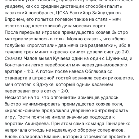
увидели, как со средней дистанции способен палить
казахский новобранец ЦСКА Бактийор Зайнутдинов.
Впрочем, его попытка голевой также не стала - мяч
взлетел над крестовиной динамовских ворот.
После перерыва игровое преимущество хозяев быстро
материализовалось в голы. Можно сказать, что «бело-
голубые» «проглотили» два мяча «из раздевалки», ибо в
течение трех минут «красно-синие» довели счет до 2:0.
Сначала Чалов вывел Кучаева один на один с Шуниным, и
Константин легко перебросил мяч через динамовского
вратаря - 1:0. А потом после навеса Облякова со
стандарта в штрафной гостей возникла серия рикошетов,
мяч отлетел к Эджуке, который одним касанием
переправил его в сетку - 2:0.
Несмотря на то, что оппонентам армейцев удалось
быстро минимизировать преимущество хозяев поля,
«красно-синие» продолжали уверенно контролировать
игру. Гости почти не имели значимых подходов к
воротам Акинфеева. При этом сама команда Ганчаренко
напрягала отнюдь не идеальную оборону соперников.
Вновь солировал Влашич, который стремился пробить в