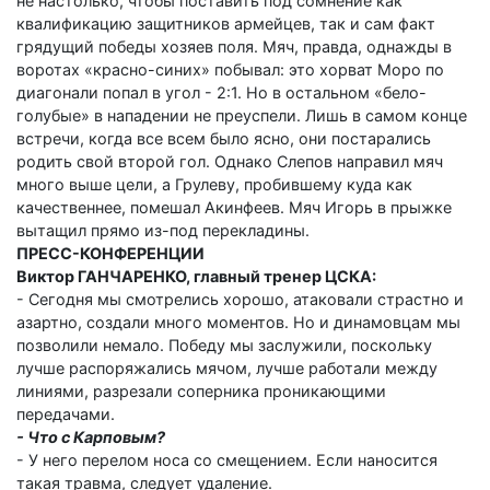
не настолько, чтобы поставить под сомнение как
квалификацию защитников армейцев, так и сам факт
грядущий победы хозяев поля. Мяч, правда, однажды в
воротах «красно-синих» побывал: это хорват Моро по
диагонали попал в угол - 2:1. Но в остальном «бело-
голубые» в нападении не преуспели. Лишь в самом конце
встречи, когда все всем было ясно, они постарались
родить свой второй гол. Однако Слепов направил мяч
много выше цели, а Грулеву, пробившему куда как
качественнее, помешал Акинфеев. Мяч Игорь в прыжке
вытащил прямо из-под перекладины.
ПРЕСС-КОНФЕРЕНЦИИ
Виктор ГАНЧАРЕНКО, главный тренер ЦСКА:
- Сегодня мы смотрелись хорошо, атаковали страстно и
азартно, создали много моментов. Но и динамовцам мы
позволили немало. Победу мы заслужили, поскольку
лучше распоряжались мячом, лучше работали между
линиями, разрезали соперника проникающими
передачами.
- Что с Карповым?
- У него перелом носа со смещением. Если наносится
такая травма, следует удаление.