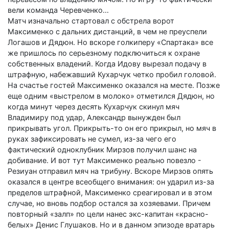
вели команда Черевченко…
Матч изначально стартовал с обстрела ворот
Максименко с дальних дистанций, в чем не преуспели
Логашов и Дядюн. Но вскоре голкиперу «Спартака» все
же пришлось по серьезному подключиться к охране
собственных владений. Когда Идову вырезал подачу в
штрафную, набежавший Кухарчук четко пробил головой.
На счастье гостей Максименко оказался на месте. Позже
еще одним «выстрелом в молоко» отметился Дядюн, но
когда минут через десять Кухарчук скинул мяч
Владимиру под удар, Александр вынужден был
прикрывать угол. Прикрыть-то он его прикрыл, но мяч в
руках зафиксировать не сумел, из-за чего его
фактический одноклубник Мирзов получил шанс на
добивание. И вот тут Максименко реально повезло -
Резиуан отправил мяч на трибуну. Вскоре Мирзов опять
оказался в центре всеобщего внимания: он ударил из-за
пределов штрафной, Максименко среагировал и в этом
случае, но вновь подбор остался за хозяевами. Причем
повторный «залп» по цели нанес экс-капитан «красно-
белых» Денис Глушаков. Но и в данном эпизоде вратарь