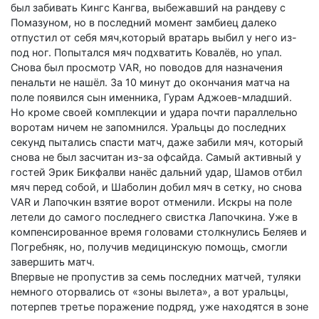
был забивать Кингс Кангва, выбежавший на рандеву с
Помазуном, но в последний момент замбиец далеко
отпустил от себя мяч,который вратарь выбил у него из-
под ног. Попытался мяч подхватить Ковалёв, но упал.
Снова был просмотр VAR, но поводов для назначения
пенальти не нашёл. За 10 минут до окончания матча на
поле появился сын именника, Гурам Аджоев-младший.
Но кроме своей комплекции и удара почти параллельно
воротам ничем не запомнился. Уральцы до последних
секунд пытались спасти матч, даже забили мяч, который
снова не был засчитан из-за офсайда. Самый активный у
гостей Эрик Бикфалви нанёс дальний удар, Шамов отбил
мяч перед собой, и Шаболин добил мяч в сетку, но снова
VAR и Лапочкин взятие ворот отменили. Искры на поле
летели до самого последнего свистка Лапочкина. Уже в
компенсированное время головами столкнулись Беляев и
Погребняк, но, получив медицинскую помощь, смогли
завершить матч.
Впервые не пропустив за семь последних матчей, туляки
немного оторвались от «зоны вылета», а вот уральцы,
потерпев третье поражение подряд, уже находятся в зоне