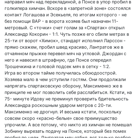
направил мяч над перекладиной, а Понсе в упор пробил в
голкипера химчан. Вскоре в «запретной зоне» состоялся
контакт Логашова и Эсекьеля, по итогам которого - не
без помощи ВАР - в ворота хозяев был назначен 11-
метровый. С «точки» счет голам за «Спартак» открыл
Александр Кокорин - 1:1. Чуть позже его сбили метрах в
25-ти от ворот «Химок», стандарт исполнил Ларссон -
прямо скажем, пробил швед красиво, Лантратов же в
отчаянном прыжке перевел мяч на угловой. Джордан с
него и навесил в штрафную, где Понсе опередил
Трошечкина и головой подсек мяч в сетку - 1:2.
Игра во втором тайме получилась обоюдоострой.
Хозяева мало в чем уступили гостям. Они продолжали
напрягать спартаковскую оборону, Максименко же в
принципе не мог позволить себе расслабиться. Кстати, на
75- минуте Идову не преминул проверить бдительность
Александра роскошным ударом метров с 20-ти.
Максименко не дрогнул. И весьма кстати, поскольку
совсем скоро «красно-белые» свое преимущество
упрочили. А все потому, что никто из химчан не помешал
Зобнину вырезать подачу на Понсе, который без помех
пробил по цели. Лантратов мяч отбил, вот только подбор