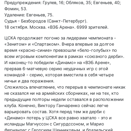
Предупреждения: Грулев, 16; Обляков, 35; Евгеньев, 40;
Фомин, 53.
Удаление: Евгеньев, 75.
Судья - Безбородов (Санкт-Петербург).
18 октября. Москва. «ВЭБ Арена». 6999 зрителей.
ЦСКА продолжает погоню за лидерами чемпионата -
«Зенитом» и «Спартаком». Вчера впервые за долгое
время «красно-синие» превзошли «бело-голубых» по
всем игровым компонентам в рамках «союзного дерби».
И наконец-то победили «Динамо» на «ВЭБ Арене»,
прервав 6-матчевую серию неудачных игр с этой
командой - серию, которая вместила в себя четыре
ничьи и два поражения.
Сложилось впечатление, что перерыв в чемпионате никак
не сказался ни на армейских сборниках, ни на тех, кто
предыдущие полторы недели оставался в расположении
клуба. Конечно, Виктору Ганчаренко сейчас легче
варьировать состав. Хотя перед тем же дерби с
«Динамо» потерь у ЦСКА все равно хватало - это и
исландцы Магнуссон с Сигурдссоном, и Марио
Фернандес с Георгием Щенниковым, и бразильский