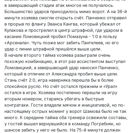
в завершающей стадии атак многое не получалось.
Большинство ударов приходилось мимо ворот. А на 36-й
минуте хозяева смогли открыть счёт. Панченко отправил
в прорыв по флангу Эванса Кангва, который убежал от
Кулакова и прострелил в центр штрафной, где ударом в
касание Ломовицкий пробил Помазуна - 1:0 в пользу
«Арсенала». Чуть позже мог забить Пантелеев, но его
удар с линии штрафной пришёлся выше цели.
В начале второго тайма хозяева разыграли очень
похожую комбинацию, в этот раз ассистентом выступал
Ломовицкий, а завершающий удар наносил Панченко,
который в отличие от Александра пробил выше цели.
Стань счёт 2:0, игра наверняка перешла бы в более
спокойное русло. Но счёт остался прежним и «Урал»
остался в игре. Хозяева постепенно перешли на игру
вторым номером, стараясь убегать в быстрые
контратаки. Гости владели мячом и инициативой, но по-
настоящему острых момент у ворот Шамова было не так
много. К середине тайма оба тренера освежили составы,
у гостей вышел вернувшийся в команду Погребняк, но
шансов забить у него не было. На 75-й минуте должен