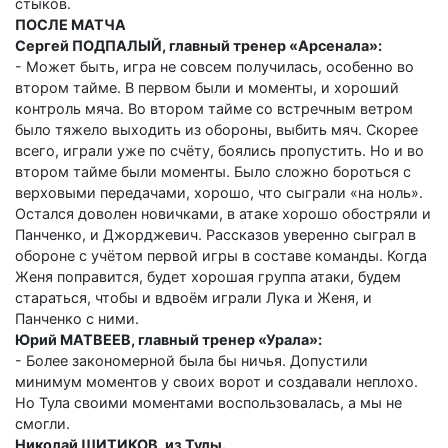
стыков.
ПОСЛЕ МАТЧА
Сергей ПОДПАЛЫЙ, главный тренер «Арсенала»:
- Может быть, игра не совсем получилась, особенно во
втором тайме. В первом были и моменты, и хороший
контроль мяча. Во втором тайме со встречным ветром
было тяжело выходить из обороны, выбить мяч. Скорее
всего, играли уже по счёту, боялись пропустить. Но и во
втором тайме были моменты. Было сложно бороться с
верховыми передачами, хорошо, что сыграли «на ноль».
Остался доволен новичками, в атаке хорошо обостряли и
Панченко, и Джорджевич. Рассказов уверенно сыграл в
обороне с учётом первой игры в составе команды. Когда
Женя поправится, будет хорошая группа атаки, будем
стараться, чтобы и вдвоём играли Лука и Женя, и
Панченко с ними.
Юрий МАТВЕЕВ, главный тренер «Урала»:
- Более закономерной была бы ничья. Допустили
минимум моментов у своих ворот и создавали неплохо.
Но Тула своими моментами воспользовалась, а мы не
смогли.
Николай ШИТИКОВ, из Тулы.