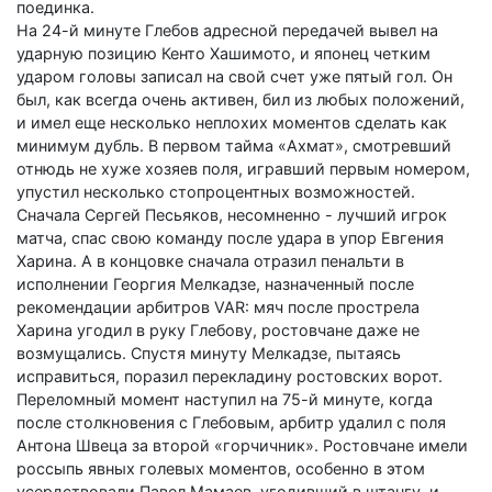
поединка.
На 24-й минуте Глебов адресной передачей вывел на
ударную позицию Кенто Хашимото, и японец четким
ударом головы записал на свой счет уже пятый гол. Он
был, как всегда очень активен, бил из любых положений,
и имел еще несколько неплохих моментов сделать как
минимум дубль. В первом тайма «Ахмат», смотревший
отнюдь не хуже хозяев поля, игравший первым номером,
упустил несколько стопроцентных возможностей.
Сначала Сергей Песьяков, несомненно - лучший игрок
матча, спас свою команду после удара в упор Евгения
Харина. А в концовке сначала отразил пенальти в
исполнении Георгия Мелкадзе, назначенный после
рекомендации арбитров VAR: мяч после прострела
Харина угодил в руку Глебову, ростовчане даже не
возмущались. Спустя минуту Мелкадзе, пытаясь
исправиться, поразил перекладину ростовских ворот.
Переломный момент наступил на 75-й минуте, когда
после столкновения с Глебовым, арбитр удалил с поля
Антона Швеца за второй «горчичник». Ростовчане имели
россыпь явных голевых моментов, особенно в этом
усердствовали Павел Мамаев, угодивший в штангу, и