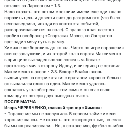
остался за Ларссоном - 1:3.
Надо сказать, что потом москвичи имели еще один шанс
поразить цель и довести счет до разгромного (что было
несправедливо, исходя из контекста событий,
разворачивавшихся на поле). С правого края хлестко
пробил новобранец «Спартака» Мозес, но Лантратов
преградил мячу путь в рамку.
Химчане же боролись до конца. Чисто по игре поражения
они не заслужили, и их второй гол в ворота Максименко
в принципе выглядел вполне логичным. Конате
протолкнул мяч в сторону Идову, и нигериец не оставил
Максименко шансов - 2:3. Вскоре Брайан вновь
выдвинулся на острие атаки: с вратарем «красно-белых»
он вывалился один на один. Максименко удалось
сократить угол обстрела - тем самым он спас свою
команду от потери двух выездных очков.
ПОСЛЕ МАТЧА
Игорь ЧЕРЕВЧЕНКО, главный тренер «Химок»:
- Поражение мы не заслужили. В первом тайме имели
хорошие шансы. Не сказать, что стопроцентные, но если
бы мы их реализовали... Но, к сожалению, футбол ошибок