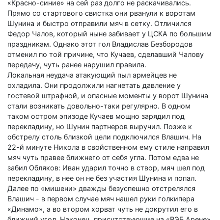
«Красно-синие» на сей раз долго не раскачивались.
Прямо со стартового свистка они рванули к воротам
Шунина и быстро отправили мяч в сетку. Отличился
Федор Чалов, который ныне забивает у ЦСКА по большим
праздникам. Однако этот гол Владислав Безбородов
отменил по той причине, что Кучаев, сделавший Чалову
передачу, чуть ранее нарушил правила.
Локальная неудача атакующий пыл армейцев не
охладила. Они продолжили нагнетать давление у
гостевой штрафной, и опасные моменты у ворот Шунина
стали возникать довольно-таки регулярно. В одном
таком остром эпизоде Кучаев мощно зарядил под
перекладину, но Шунин партнеров выручил. Позже к
обстрелу столь близкой цели подключился Влашич. На
22-й минуте Никола в свойственном ему стиле направил
мяч чуть правее ближнего от себя угла. Потом едва не
забил Обляков: Иван ударил точно в створ, мяч шел под
перекладину, в нее он не без участия Шунина и попал.
Далее по «мишени» дважды безуспешно отстрелялся
Влашич - в первом случае мяч нашел руки голкипера
«Динамо», а во втором хорват чуть не докрутил его в
ближний угол. Наконец, присутствующие на «ВЭБ Арене»