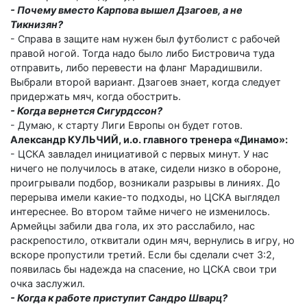
- Почему вместо Карпова вышел Дзагоев, а не
Тикнизян?
- Справа в защите нам нужен был футболист с рабочей
правой ногой. Тогда надо было либо Бистровича туда
отправить, либо перевести на фланг Марадишвили.
Выбрали второй вариант. Дзагоев знает, когда следует
придержать мяч, когда обострить.
- Когда вернется Сигурдссон?
- Думаю, к старту Лиги Европы он будет готов.
Александр КУЛЬЧИЙ, и.о. главного тренера «Динамо»:
- ЦСКА завладел инициативой с первых минут. У нас
ничего не получилось в атаке, сидели низко в обороне,
проигрывали подбор, возникали разрывы в линиях. До
перерыва имели какие-то подходы, но ЦСКА выглядел
интереснее. Во втором тайме ничего не изменилось.
Армейцы забили два гола, их это расслабило, нас
раскрепостило, отквитали один мяч, вернулись в игру, но
вскоре пропустили третий. Если бы сделали счет 3:2,
появилась бы надежда на спасение, но ЦСКА свои три
очка заслужил.
- Когда к работе приступит Сандро Шварц?