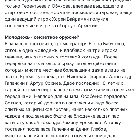
только Терентьева и Обухова, впервые вышедшего в
стартовом составе. Норманн дисквалифицирован, а еще
один ведущий игрок Хорен Байрамян получил
повреждение в игре за сборную Армении.
Молодежь - секретное оружие?
В запасе у ростовчан, кроме вратаря Егора Бабурина,
сплошь одна молодежь, и вдобавок на три игрока
меньше, чем запасных у гостевой команды. После
перерыва на поле вышли сразу четыре дебютанта,
которых многие местные болельщики даже в лицо не
знают. Кроме Тугарева, это Николай Поярков, Александр
Гапечкин и Артур Сохиев. Двое последних 18-летних
парней в компенсированное время отметились голевыми
передачами. Неплохо для начала. Особенно порадовал
Сохиев, который держал в напряжении куда более
опытных защитников гостей, нанес несколько плотных
ударов и под занавес будто на блюдечке выдал пас
капитану своей команды Роману Еременко. А точку
поставил после паса Гапечкина Данил Глебов,
участвовавший в нескольких ключевых эпизодах