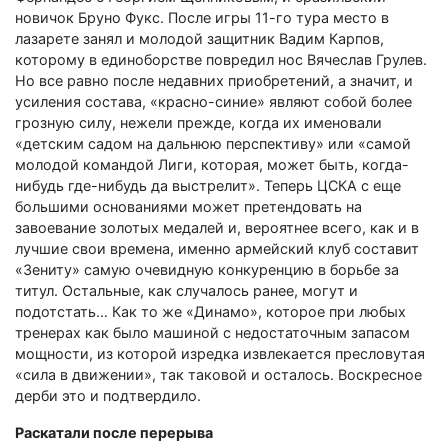
новичок Бруно Фукс. После игры 11-го тура место в
лазарете занял и молодой защитник Вадим Карпов,
которому в единоборстве повредил нос Вячеслав Грулев.
Но все равно после недавних приобретений, а значит, и
усиления состава, «красно-синие» являют собой более
грозную силу, нежели прежде, когда их именовали
«детским садом на дальнюю перспективу» или «самой
молодой командой Лиги, которая, может быть, когда-
нибудь где-нибудь да выстрелит». Теперь ЦСКА с еще
большими основаниями может претендовать на
завоевание золотых медалей и, вероятнее всего, как и в
лучшие свои времена, именно армейский клуб составит
«Зениту» самую очевидную конкуренцию в борьбе за
титул. Остальные, как случалось ранее, могут и
подотстать… Как то же «Динамо», которое при любых
тренерах как было машиной с недостаточным запасом
мощности, из которой изредка извлекается пресловутая
«сила в движении», так таковой и осталось. Воскресное
дерби это и подтвердило.
Раскатали после перерыва