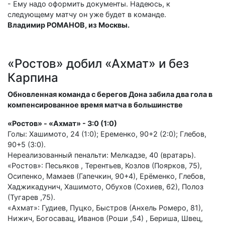
- Ему надо оформить документы. Надеюсь, к
следующему матчу он уже будет в команде.
Владимир РОМАНОВ, из Москвы.
«Ростов» добил «Ахмат» и без
Карпина
Обновленная команда с берегов Дона забила два гола в
компенсированное время матча в большинстве
«Ростов» - «Ахмат» - 3:0 (1:0)
Голы: Хашимото, 24 (1:0); Еременко, 90+2 (2:0); Глебов,
90+5 (3:0).
Нереализованный пенальти: Мелкадзе, 40 (вратарь).
«Ростов»: Песьяков , Терентьев, Козлов (Поярков, 75),
Осипенко, Мамаев (Гапечкин, 90+4), Ерёменко, Глебов,
Хаджикадунич, Хашимото, Обухов (Сохиев, 62), Полоз
(Тугарев ,75).
«Ахмат»: Гудиев, Пуцко, Быстров (Анхель Ромеро, 81),
Нижич, Богосавац, Иванов (Роши ,54) , Бериша, Швец,