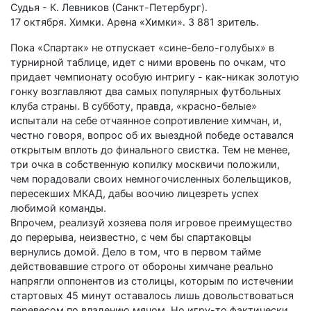
Судья - К. Левников (Санкт-Петер­бург).
17 октября. Химки. Арена «Химки». 3 881 зритель.
Пока «Спартак» не отпускает «сине-бело-голубых» в
турнирной таблице, идет с ними вровень по очкам, что
придает чемпионату особую интригу - как-никак золотую
гонку возглавляют два самых популярных футбольных
клуба страны. В субботу, правда, «красно-белые»
испытали на себе отчаянное сопротивление химчан, и,
честно говоря, вопрос об их выездной победе оставался
открытым вплоть до финального свистка. Тем не менее,
три очка в собственную копилку москвичи положили,
чем порадовали своих немногочисленных болельщиков,
пересекших МКАД, дабы воочию лицезреть успех
любимой команды.
Впрочем, реализуй хозяева поля игровое преимущество
до перерыва, неизвестно, с чем бы спартаковцы
вернулись домой. Дело в том, что в первом тайме
действовавшие строго от обороны химчане реально
напрягли оппонентов из столицы, которым по истечении
стартовых 45 минут оставалось лишь довольствоваться
перевесом по владению мячом. Но игру-то фактически