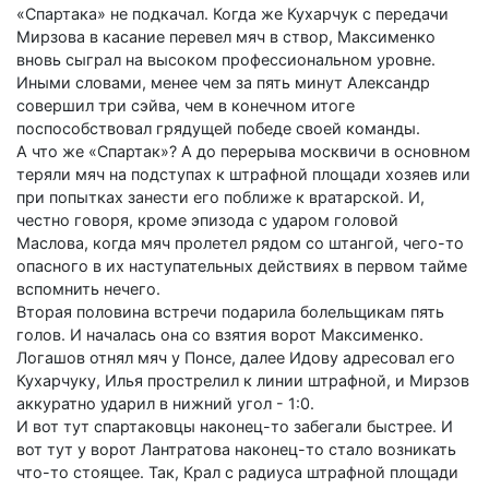
«Спартака» не подкачал. Когда же Кухарчук с передачи
Мирзова в касание перевел мяч в створ, Максименко
вновь сыграл на высоком профессиональном уровне.
Иными словами, менее чем за пять минут Александр
совершил три сэйва, чем в конечном итоге
поспособствовал грядущей победе своей команды.
А что же «Спартак»? А до перерыва москвичи в основном
теряли мяч на подступах к штрафной площади хозяев или
при попытках занести его поближе к вратарской. И,
честно говоря, кроме эпизода с ударом головой
Маслова, когда мяч пролетел рядом со штангой, чего-то
опасного в их наступательных действиях в первом тайме
вспомнить нечего.
Вторая половина встречи подарила болельщикам пять
голов. И началась она со взятия ворот Максименко.
Логашов отнял мяч у Понсе, далее Идову адресовал его
Кухарчуку, Илья прострелил к линии штрафной, и Мирзов
аккуратно ударил в нижний угол - 1:0.
И вот тут спартаковцы наконец-то забегали быстрее. И
вот тут у ворот Лантратова наконец-то стало возникать
что-то стоящее. Так, Крал с радиуса штрафной площади