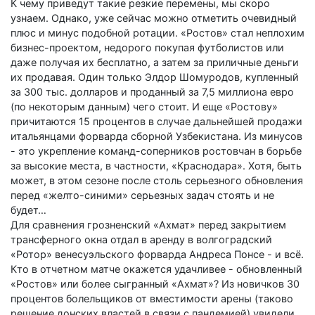
К чему приведут такие резкие перемены, мы скоро
узнаем. Однако, уже сейчас можно отметить очевидный
плюс и минус подобной ротации. «Ростов» стал неплохим
бизнес-проектом, недорого покупая футболистов или
даже получая их бесплатно, а затем за приличные деньги
их продавая. Один только Элдор Шомуродов, купленный
за 300 тыс. долларов и проданный за 7,5 миллиона евро
(по некоторым данным) чего стоит. И еще «Ростову»
причитаются 15 процентов в случае дальнейшей продажи
итальянцами форварда сборной Узбекистана. Из минусов
- это укрепление команд-соперников ростовчан в борьбе
за высокие места, в частности, «Краснодара». Хотя, быть
может, в этом сезоне после столь серьезного обновления
перед «желто-синими» серьезных задач стоять и не
будет…
Для сравнения грозненский «Ахмат» перед закрытием
трансферного окна отдал в аренду в волгоградский
«Ротор» венесуэльского форварда Андреса Понсе - и всё.
Кто в отчетном матче окажется удачливее - обновленный
«Ростов» или более сыгранный «Ахмат»? Из новичков 30
процентов болельщиков от вместимости арены (таково
решение донских властей в связи с пандемией) увидели