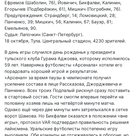
Ефремов (Шаболин, 76), Йовичич, Бикфалви, Калинин,
Егорычев (Подберёзкин, 61), Мишкич (Погребняк, 76).
Предупреждения: Страндберг, 14; Ломовицкий, 28;
Панченко, 39; Мишкич, 56; Калинин, 67; Бауэр, 81;
Емельянов, 90.
Судья: Лапочкин (Санкт-Петербург).
18 октября, Тула. Центральный стадион, 4230 зрителей.
В день игры случился день рожденья у президента
тульского клуба Гурама Аджоева, которому исполнилось
59 лет. Наверняка футболисты «Арсенала» хотели его
порадовать хорошей игрой и результатом.
«Арсенал» за время паузы в чемпионате получил
усиление состава в лице Рассказова, Джорджевича и
Панченко. Всех троих Подпалый рискнул сразу поставить
в стартовый состав. Гости смогли впервые перейти на
половину хозяев лишь на четвёртой минуте матча.
Однако ещё через две минуты мяч затрепыхался в сетке
ворот Шамова. Но Бикфалви оказался в положении «вне
игры», протокол VAR подтвердил правильность решения
лайнсмена. Уральские футболисты постепенно игру
выровняли. Обе команды не отсиживались в обороне, но