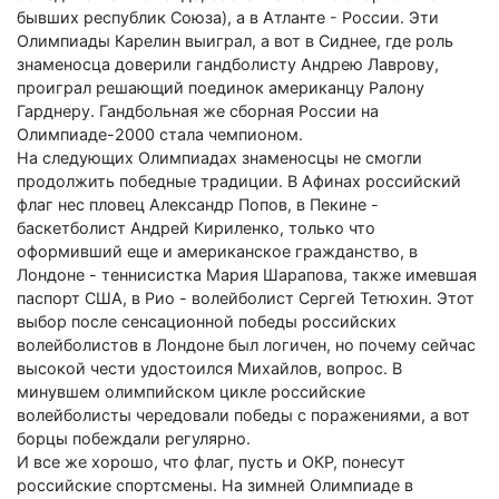
бывших республик Союза), а в Атланте - России. Эти
Олимпиады Карелин выиграл, а вот в Сиднее, где роль
знаменосца доверили гандболисту Андрею Лаврову,
проиграл решающий поединок американцу Ралону
Гарднеру. Гандбольная же сборная России на
Олимпиаде-2000 стала чемпионом.
На следующих Олимпиадах знаменосцы не смогли
продолжить победные традиции. В Афинах российский
флаг нес пловец Александр Попов, в Пекине -
баскетболист Андрей Кириленко, только что
оформивший еще и американское гражданство, в
Лондоне - теннисистка Мария Шарапова, также имевшая
паспорт США, в Рио - волейболист Сергей Тетюхин. Этот
выбор после сенсационной победы российских
волейболистов в Лондоне был логичен, но почему сейчас
высокой чести удостоился Михайлов, вопрос. В
минувшем олимпийском цикле российские
волейболисты чередовали победы с поражениями, а вот
борцы побеждали регулярно.
И все же хорошо, что флаг, пусть и ОКР, понесут
российские спортсмены. На зимней Олимпиаде в