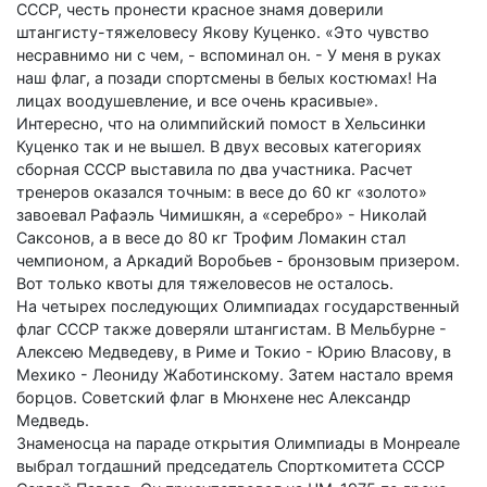
СССР, честь пронести красное знамя доверили
штангисту-тяжеловесу Якову Куценко. «Это чувство
несравнимо ни с чем, - вспоминал он. - У меня в руках
наш флаг, а позади спортс­мены в белых костюмах! На
лицах воодушевление, и все очень красивые».
Интересно, что на олимпийский помост в Хельсинки
Куценко так и не вышел. В двух весовых категориях
сборная СССР выставила по два участника. Расчет
тренеров оказался точным: в весе до 60 кг «золото»
завоевал Рафаэль Чимишкян, а «серебро» - Николай
Саксонов, а в весе до 80 кг Трофим Ломакин стал
чемпионом, а Аркадий Воробьев - бронзовым призером.
Вот только квоты для тяжеловесов не осталось.
На четырех последующих Олимпиадах государственный
флаг СССР также доверяли штангистам. В Мельбурне -
Алексею Медведеву, в Риме и Токио - Юрию Власову, в
Мехико - Леониду Жаботинскому. Затем настало время
борцов. Советский флаг в Мюнхене нес Александр
Медведь.
Знаменосца на параде открытия Олимпиады в Монреале
выбрал тогдашний председатель Спорткомитета СССР