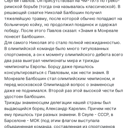
Сергей Павлов. Он присутствовал на ЧМ-1975 по греко-
римской борьбе (тогда она называлась классической). В
решающей схватке Николай Балбошин получил
тяжелейшую травму, после которой обычно попадают на
больничную койку, но продолжил поединок и одержал
победу. После этого Павлов сказал: «Знамя в Монреале
понесет Балбошин».
Для самого Николая это стало полной неожиданностью.
В олимпийской команде было много титулованных
спортсменов, а он к моменту олимпийского дебюта всего
два раза выиграл чемпионаты мира и трижды
чемпионаты Европы. Борцу даже пришлось
консультироваться с Павловым, как нести знамя. В
Монреале Балбошин стал олимпийским чемпионом, и
перед московской Олимпиадой вопрос о знаменосце
даже не поднимался. Второй раз этой высокой чести был
удостоен Балбошин.
Трижды знаменосцем делегации нашей страны был
выдающийся борец Александр Карелин. Причем нести
ему пришлось три разных знамени. В Сеуле - СССР, в
Барселоне - МОК (под этим флагом выступала
объединенная команда, составленная из спортсменов