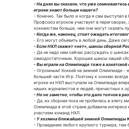
- На днях вы сказали, что уже сомневаетес
игроки знают больше нашего?
- Конечно. Так было и когда я сам выступал 
Профсоюз игроков участвует в переговорах, 
хоккеистам больше, чем они могут сказать п
- Когда же, наконец, стоит ожидать итогово
- Его могут объявить в любой день. Даже сег
- Если НХЛ скажет «нет», шансы сборной Ро
- Да не надо нам сейчас рассуждать о шансах
самодостаточным. Хорошие шансы нашей сбор
- Вы играли на Олимпиаде тоже в азиатской
- Огромным! Хоккей на зимней Олимпиаде - 
большей части Игр. Поэтому к хоккею всегда 
игроки из НХЛ выступали на Олимпиаде вперв
наших журналистов и людей, причастных к о
- Но не заметно, чтобы это дало толчок в ра
- Да, их сборная пока не пробилась в элиту 
Олимпиада в этой стране добавила интереса к
участием команд НХЛ.
- У хозяина ближайшей зимней Олимпиады К
- Проведение любого крупного турнира, тем 