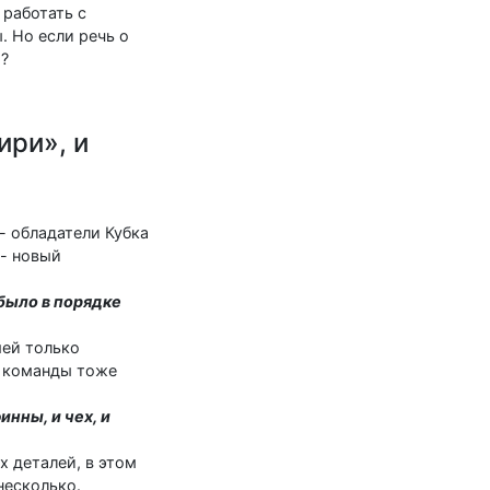
 работать с
. Но если речь о
р?
ири», и
 - обладатели Кубка
 - новый
 было в порядке
шей только
е команды тоже
инны, и чех, и
х деталей, в этом
несколько.