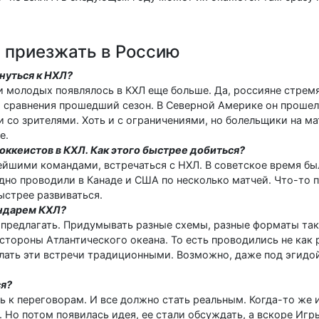
 приезжать в Россию
нуться к НХЛ?
и молодых появлялось в КХЛ еще больше. Да, россияне стремят
ля сравнения прошедший сезон. В Северной Америке он прошел
 со зрителями. Хоть и с ограничениями, но болельщики на ма
е.
оккеистов в КХЛ. Как этого быстрее добиться?
нейшими командами, встречаться с НХЛ. В советское время б
дно проводили в Канаде и США по несколько матчей. Что-то 
быстрее развиваться.
ендарем КХЛ?
, предлагать. Придумывать разные схемы, разные форматы так
стороны Атлантического океана. То есть проводились не как 
делать эти встречи традиционными. Возможно, даже под эгидо
ся?
ь к переговорам. И все должно стать реальным. Когда-то же 
 Но потом появилась идея, ее стали обсуждать, а вскоре Игр