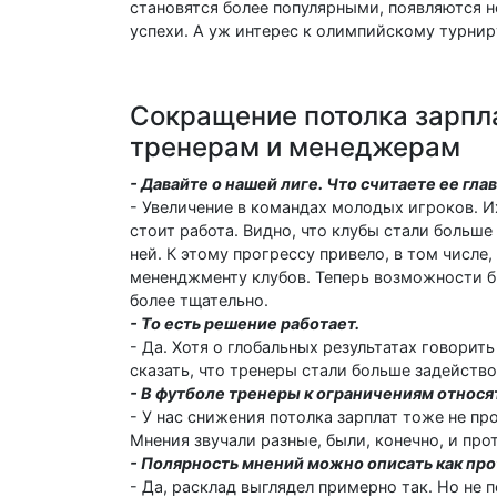
становятся более популярными, появляются н
успехи. А уж интерес к олимпийскому турнир
Сокращение потолка зарпла
тренерам и менеджерам
- Давайте о нашей лиге. Что считаете ее г
- Увеличение в командах молодых игроков. И
стоит работа. Видно, что клубы стали больш
ней. К этому прогрессу привело, в том числе
мененджменту клубов. Теперь возможности б
более тщательно.
- То есть решение работает.
- Да. Хотя о глобальных результатах говорит
сказать, что тренеры стали больше задейств
- В футболе тренеры к ограничениям относ
- У нас снижения потолка зарплат тоже не пр
Мнения звучали разные, были, конечно, и пр
- Полярность мнений можно описать как прот
- Да, расклад выглядел примерно так. Но не 