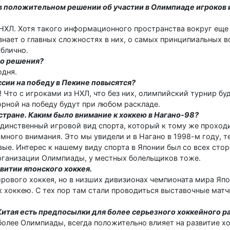
ь в положительном решении об участии в Олимпиаде игроков 
в НХЛ. Хотя такого информационного пространства вокруг еще
знает о главных сложностях в них, о самых принципиальных в
ублично.
го решения?
одня.
ссии на победу в Пекине повысятся?
! Что с игроками из НХЛ, что без них, олимпийский турнир бу
ной на победу будут при любом раскладе.
 стране. Каким было внимание к хоккею в Нагано-98?
единственный игровой вид спорта, который к тому же проход
много внимания. Это мы увидели и в Нагано в 1998-м году, т
ые. Интерес к нашему виду спорта в Японии был со всех стор
рганизации Олимпиады, у местных болельщиков тоже.
звитии японского хоккея.
мирового хоккея, но в низших дивизионах чемпионата мира Яп
 хоккею. С тех пор там стали проводиться выставочные матчи
итая есть предпосылки для более серьезного хоккейного р
более Олимпиады, всегда положительно влияет на развитие х