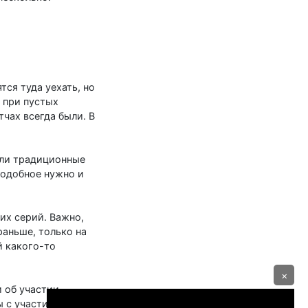
ся туда уехать, но
 при пустых
тчах всегда были. В
ыли традиционные
подобное нужно и
их серий. Важно,
раньше, только на
й какого-то
×
и об участии
ы с участием