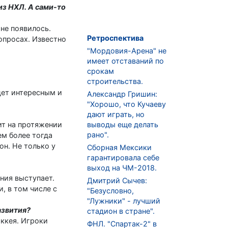
из НХЛ. А сами-то
 не появилось.
Ретроспектива
опросах. Известно
"Мордовия-Арена" не
имеет отставаний по
срокам
строительства.
дет интересным и
Александр Гришин:
"Хорошо, что Кучаеву
дают играть, но
ит на протяжении
выводы еще делать
рано".
ем более тогда
он. Не только у
Сборная Мексики
гарантировала себе
выход на ЧМ-2018.
ония выступает.
Дмитрий Сычев:
, в том числе с
"Безусловно,
"Лужники" - лучший
азвития?
стадион в стране".
оккея. Игроки
ФНЛ. "Спартак-2" в