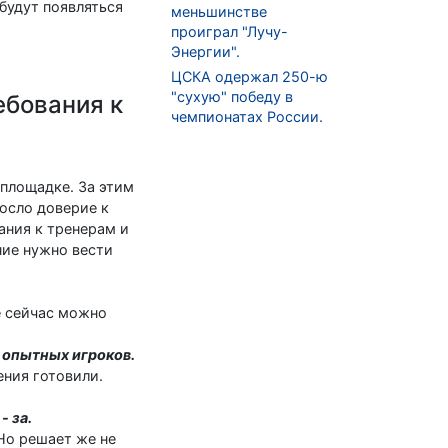
будут появляться
меньшинстве
проиграл "Лучу-
Энергии".
ЦСКА одержал 250-ю
"сухую" победу в
ебования к
чемпионатах России.
 площадке. За этим
росло доверие к
ания к тренерам и
ние нужно вести
же сейчас можно
 опытных игроков.
ения готовили.
- за.
 Но решает же не