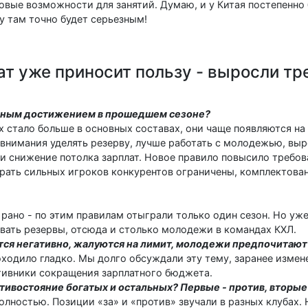
овые возможности для занятий. Думаю, и у Китая постепенно 
у там точно будет серьезным!
т уже приносит пользу - выросли тр
лавным достижением в прошедшем сезоне?
х стало больше в основных составах, они чаще появляются на
е внимания уделять резерву, лучше работать с молодежью, вы
, и снижение потолка зарплат. Новое правило повысило требов
рать сильных игроков конкурентов ограничены, комплектова
ь рано - по этим правилам отыграли только один сезон. Но у
овать резервы, отсюда и столько молодежи в командах КХЛ.
ятся негативно, жалуются на лимит, молодежи предпочитают
оходило гладко. Мы долго обсуждали эту тему, заранее измен
отивники сокращения зарплатного бюджета.
ивостояние богатых и остальных? Первые - против, вторые 
полностью. Позиции «за» и «против» звучали в разных клубах.