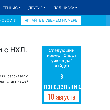
ТЕННИС
ДРУГИЕ
ПОДШИВКА
 НОВОСТИ
ЧИТАЙТЕ В СВЕЖЕМ НОМЕРЕ
 с НХЛ.
Следующий
номер "Спорт
уик-энда"
выйдет
в
КХЛ рассказал о
лит стать нашей
понедельник,
10 августа