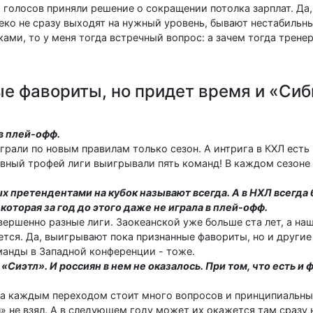
 голосов приняли решение о сокращении потолка зарплат. Да,
ко не сразу выходят на нужный уровень, бывают нестабильны
ками, то у меня тогда встречный вопрос: а зачем тогда трене
 фавориты, но придет время и «Сиб
в плей-офф.
г­рали по новым правилам только сезон. А интрига в КХЛ есть
лавный трофей лиги выигрывали пять команд! В каждом сезоне
ых претендентами на кубок называют всегда. А в НХЛ всегда
которая за год до этого даже не играла в плей-офф.
вершенно разные лиги. Заокеанской уже больше ста лет, а на
ется. Да, выигрывают пока признанные фавориты, но и други
манды в Западной конференции - тоже.
«Сиэтл». И россиян в нем не оказалось. При том, что есть и ф
 За каждым переходом стоит много вопросов и принципиальны
» не взял. А в следующем году может их окажется там сразу 