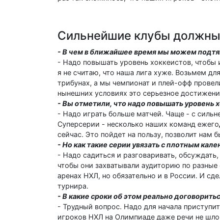
Сильнейшие клубы должны
- В чем в ближайшее время мы можем подтя
- Надо повышать уровень хоккеистов, чтобы 
я не считаю, что наша лига хуже. Возьмем д
трибунах, а мы чемпионат и плей-офф провели
нынешних условиях это серьезное достижени
- Вы отметили, что надо повышать уровень х
- Надо играть больше матчей. Чаще - с силь
Суперсерии - несколько наших команд ежего
сейчас. Это пойдет на пользу, позволит нам 
- Но как такие серии увязать с плотным кал
- Надо садиться и разговаривать, обсуждать
чтобы они захватывали аудиторию по разные 
аренах НХЛ, но обязательно и в России. И с
турнира.
- В какие сроки об этом реально договорить
- Трудный вопрос. Надо для начала приступит
игроков НХЛ на Олимпиаде даже речи не шло.