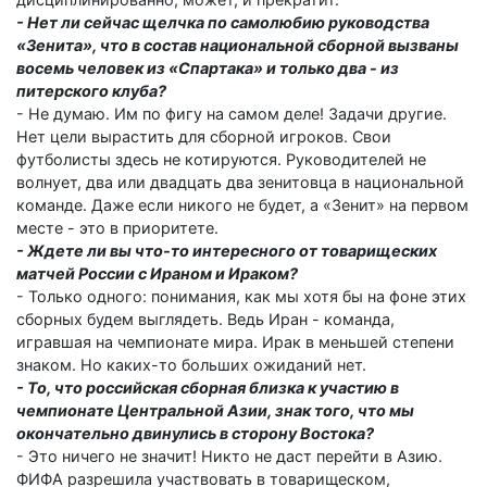
- Нет ли сейчас щелчка по самолюбию руководства
«Зенита», что в состав национальной сборной вызваны
восемь человек из «Спартака» и только два - из
питерского клуба?
- Не думаю. Им по фигу на самом деле! Задачи другие.
Нет цели вырастить для сборной игроков. Свои
футболисты здесь не котируются. Руководителей не
волнует, два или двадцать два зенитовца в национальной
команде. Даже если никого не будет, а «Зенит» на первом
месте - это в приоритете.
- Ждете ли вы что-то интересного от товарищеских
матчей России с Ираном и Ираком?
- Только одного: понимания, как мы хотя бы на фоне этих
сборных будем выглядеть. Ведь Иран - команда,
игравшая на чемпионате мира. Ирак в меньшей степени
знаком. Но каких-то больших ожиданий нет.
- То, что российская сборная близка к участию в
чемпионате Центральной Азии, знак того, что мы
окончательно двинулись в сторону Востока?
- Это ничего не значит! Никто не даст перейти в Азию.
ФИФА разрешила участвовать в товарищеском,