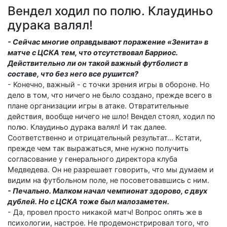
Вендел ходил по полю. Клаудиньо
дурака валял!
- Сейчас многие оправдывают поражение «Зенита» в
матче с ЦСКА тем, что отсутствовал Барриос.
Действительно ли он такой важный футболист в
составе, что без него все рушится?
- Конечно, важный - с точки зрения игры в обороне. Но
дело в том, что ничего не было создано, прежде всего в
плане организации игры в атаке. Отвратительные
действия, вообще ничего не шло! Вендел стоял, ходил по
полю. Клаудиньо дурака валял! И так далее.
Соответственно и отрицательный результат... Кстати,
прежде чем так выражаться, мне нужно получить
согласование у генерального директора клуба
Медведева. Он не разрешает говорить, что мы думаем и
видим на футбольном поле, не посоветовавшись с ним.
- Печально. Малком начал чемпионат здорово, с двух
дублей. Но с ЦСКА тоже был малозаметен.
- Да, провел просто никакой матч! Вопрос опять же в
психологии, настрое. Не продемонстрировал того, что