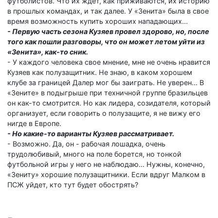
футболистов. Что их ждет, как приживаются, их историю
в прошлых командах, и так далее. У «Зенита» была в свое
время возможность купить хороших нападающих...
- Первую часть сезона Кузяев провел здорово, но, после
того как пошли разговоры, что он может летом уйти из
«Зенита», как-то сник.
- У каждого человека свое мнение, мне не очень нравится
Кузяев как полузащитник. Не знаю, в каком хорошем
клубе за границей Далер мог бы заиграть. Не уверен… В
«Зените» в подыгрыше при техничной группе бразильцев
он как-то смотрится. Но как лидера, созидателя, который
организует, если говорить о полузащите, я не вижу его
нигде в Европе.
- Но какие-то варианты Кузяев рассматривает.
- Возможно. Да, он - рабочая лошадка, очень
трудолюбивый, много на поле борется, но тонкой
футбольной игры у него не наблюдаю… Нужны, конечно,
«Зениту» хорошие полузащитники. Если вдруг Малком в
ПСЖ уйдет, кто тут будет обострять?