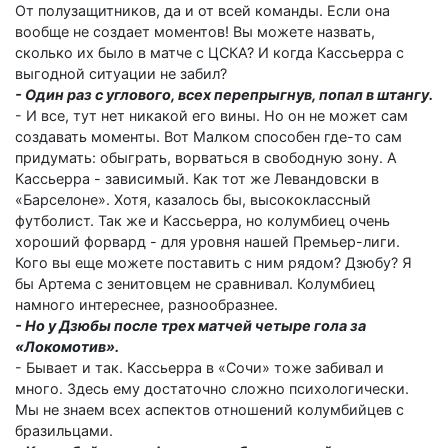
От полузащитников, да и от всей команды. Если она
вообще не создает моментов! Вы можете назвать,
сколько их было в матче с ЦСКА? И когда Кассьерра с
выгодной ситуации не забил?
- Один раз с углового, всех перепрыгнув, попал в штангу.
- И все, тут нет никакой его вины. Но он не может сам
создавать моменты. Вот Малком способен где-то сам
придумать: обыграть, ворваться в свободную зону. А
Кассьерра - зависимый. Как тот же Левандовски в
«Барселоне». Хотя, казалось бы, высококлассный
футболист. Так же и Кассьерра, но колумбиец очень
хороший форвард - для уровня нашей Премьер-лиги.
Кого вы еще можете поставить с ним рядом? Дзюбу? Я
бы Артема с зенитовцем не сравнивал. Колумбиец
намного интереснее, разнообразнее.
- Но у Дзюбы после трех матчей четыре гола за
«Локомотив».
- Бывает и так. Кассьерра в «Сочи» тоже забивал и
много. Здесь ему достаточно сложно психологически.
Мы не знаем всех аспектов отношений колумбийцев с
бразильцами.