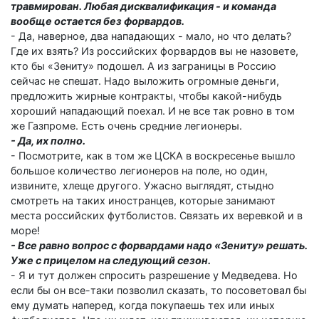
травмирован. Любая дисквалификация - и команда
вообще остается без форвардов.
- Да, наверное, два нападающих - мало, но что делать?
Где их взять? Из российских форвардов вы не назовете,
кто бы «Зениту» подошел. А из заграницы в Россию
сейчас не спешат. Надо выложить огромные деньги,
предложить жирные контракты, чтобы какой-нибудь
хороший нападающий поехал. И не все так ровно в том
же Газпроме. Есть очень средние легионеры.
- Да, их полно.
- Посмотрите, как в том же ЦСКА в воскресенье вышло
большое количество легионеров на поле, но один,
извините, хлеще другого. Ужасно выглядят, стыдно
смотреть на таких иностранцев, которые занимают
места российских футболистов. Связать их веревкой и в
море!
- Все равно вопрос с форвардами надо «Зениту» решать.
Уже с прицелом на следующий сезон.
- Я и тут должен спросить разрешение у Медведева. Но
если бы он все-таки позволил сказать, то посоветовал бы
ему думать наперед, когда покупаешь тех или иных