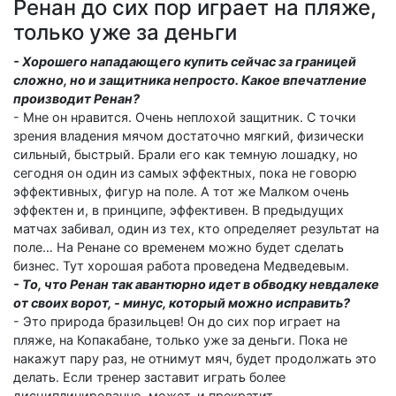
Ренан до сих пор играет на пляже,
только уже за деньги
- Хорошего нападающего купить сейчас за границей
сложно, но и защитника непросто. Какое впечатление
производит Ренан?
- Мне он нравится. Очень неплохой защитник. С точки
зрения владения мячом достаточно мягкий, физически
сильный, быстрый. Брали его как темную лошадку, но
сегодня он один из самых эффектных, пока не говорю
эффективных, фигур на поле. А тот же Малком очень
эффектен и, в принципе, эффективен. В предыдущих
матчах забивал, один из тех, кто определяет результат на
поле… На Ренане со временем можно будет сделать
бизнес. Тут хорошая работа проведена Медведевым.
- То, что Ренан так авантюрно идет в обводку невдалеке
от своих ворот, - минус, который можно исправить?
- Это природа бразильцев! Он до сих пор играет на
пляже, на Копакабане, только уже за деньги. Пока не
накажут пару раз, не отнимут мяч, будет продолжать это
делать. Если тренер заставит играть более
дисциплинированно, может, и прекратит.