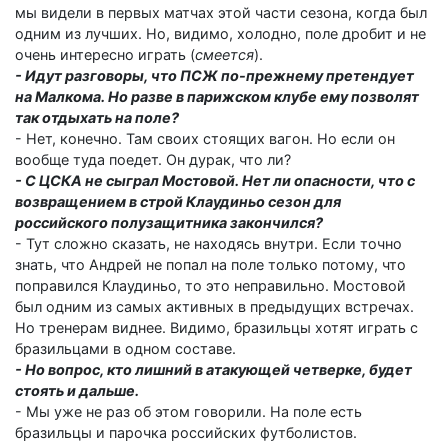
мы видели в первых матчах этой части сезона, когда был
одним из лучших. Но, видимо, холодно, поле дробит и не
очень интересно играть (
смеется
).
- Идут разговоры, что ПСЖ по-прежнему претендует
на Малкома. Но разве в парижском клубе ему позволят
так отдыхать на поле?
- Нет, конечно. Там своих стоящих вагон. Но если он
вообще туда поедет. Он дурак, что ли?
- С ЦСКА не сыграл Мостовой. Нет ли опасности, что с
возвращением в строй Клаудиньо сезон для
российского полузащитника закончился?
- Тут сложно сказать, не находясь внутри. Если точно
знать, что Андрей не попал на поле только потому, что
поправился Клаудиньо, то это неправильно. Мостовой
был одним из самых активных в предыдущих встречах.
Но тренерам виднее. Видимо, бразильцы хотят играть с
бразильцами в одном составе.
- Но вопрос, кто лишний в атакующей четверке, будет
стоять и дальше.
- Мы уже не раз об этом говорили. На поле есть
бразильцы и парочка российских футболистов.