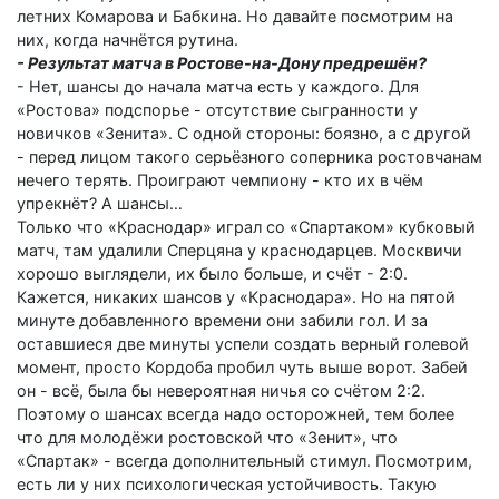
летних Комарова и Бабкина. Но давайте посмотрим на
них, когда начнётся рутина.
- Результат матча в Ростове-на-Дону предрешён?
- Нет, шансы до начала матча есть у каждого. Для
«Ростова» подспорье - отсутствие сыгранности у
новичков «Зенита». С одной стороны: боязно, а с другой
- перед лицом такого серьёзного соперника ростовчанам
нечего терять. Проиграют чемпиону - кто их в чём
упрекнёт? А шансы…
Только что «Краснодар» играл со «Спартаком» кубковый
матч, там удалили Сперцяна у краснодарцев. Мос­квичи
хорошо выглядели, их было больше, и счёт - 2:0.
Кажется, никаких шансов у «Краснодара». Но на пятой
минуте добавленного времени они забили гол. И за
оставшиеся две минуты успели создать верный голевой
момент, просто Кордоба пробил чуть выше ворот. Забей
он - всё, была бы невероятная ничья со счётом 2:2.
Поэтому о шансах всегда надо осторожней, тем более
что для молодёжи ростовской что «Зенит», что
«Спартак» - всегда дополнительный стимул. Посмотрим,
есть ли у них психологическая устойчивость. Такую