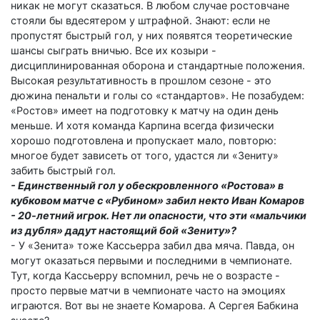
никак не могут сказаться. В любом случае ростовчане
стояли бы вдесятером у штрафной. Знают: если не
пропустят быстрый гол, у них появятся теоретические
шансы сыграть вничью. Все их козыри -
дисциплинированная оборона и стандартные положения.
Высокая результативность в прошлом сезоне - это
дюжина пенальти и голы со «стандартов». Не позабудем:
«Ростов» имеет на подготовку к матчу на один день
меньше. И хотя команда Карпина всегда физически
хорошо подготовлена и пропускает мало, повторю:
многое будет зависеть от того, удастся ли «Зениту»
забить быст­рый гол.
- Единственный гол у обескровленного «Ростова» в
кубковом матче с «Рубином» забил некто Иван Комаров
- 20-летний игрок. Нет ли опасности, что эти «мальчики
из дубля» дадут настоящий бой «Зениту»?
- У «Зенита» тоже Кассьерра забил два мяча. Павда, он
могут оказаться первыми и последними в чемпионате.
Тут, когда Кассьерру вспомнил, речь не о возрасте -
просто первые матчи в чемпионате часто на эмоциях
играются. Вот вы не знаете Комарова. А Сергея Бабкина