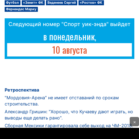
Футбол
«Зенит» ФК
Веденеев Сергей
«Ростов» ФК
Фернандес Мариу
Следующий номер "Спорт уик-энда" выйдет
в понедельник,
10 августа
Ретроспектива
"Мордовия-Арена" не имеет отставаний по срокам
строительства.
Александр Гришин: "Хорошо, что Кучаеву дают играть, но
выводы еще делать рано".
×
Сборная Мексики гарантировала себе выход на ЧМ-2018.
Дмитрий Сычев: "Безусловно, "Лужники" - лучший