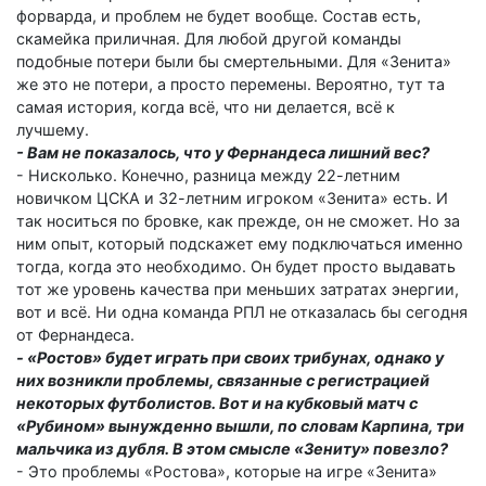
форварда, и проб­лем не будет вообще. Состав есть,
скамейка приличная. Для любой другой команды
подобные потери были бы смертельными. Для «Зенита»
же это не потери, а просто перемены. Вероятно, тут та
самая история, когда всё, что ни делается, всё к
лучшему.
- Вам не показалось, что у Фернандеса лишний вес?
- Нисколько. Конечно, разница между 22-летним
новичком ЦСКА и 32-летним игроком «Зенита» есть. И
так носиться по бровке, как прежде, он не сможет. Но за
ним опыт, который подскажет ему подключаться именно
тогда, когда это необходимо. Он будет просто выдавать
тот же уровень качества при меньших затратах энергии,
вот и всё. Ни одна команда РПЛ не отказалась бы сегодня
от Фернандеса.
- «Ростов» будет играть при своих трибунах, однако у
них возникли проблемы, связанные с регистрацией
некоторых футболистов. Вот и на кубковый матч с
«Рубином» вынужденно вышли, по словам Карпина, три
мальчика из дубля. В этом смысле «Зениту» повезло?
- Это проблемы «Ростова», которые на игре «Зенита»