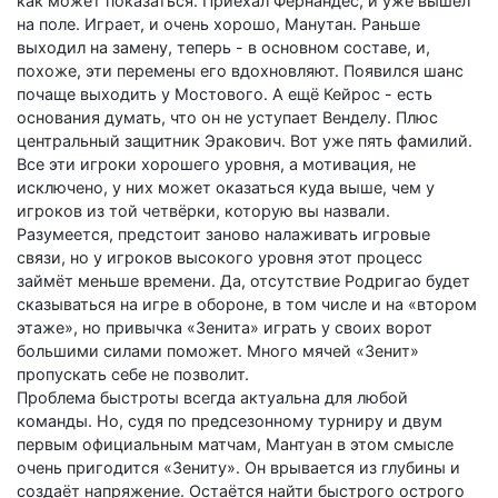
как может показаться. Приехал Фернандес, и уже вышел
на поле. Играет, и очень хорошо, Манутан. Раньше
выходил на замену, теперь - в основном составе, и,
похоже, эти перемены его вдохновляют. Появился шанс
почаще выходить у Мостового. А ещё Кейрос - есть
основания думать, что он не уступает Венделу. Плюс
цент­ральный защитник Эракович. Вот уже пять фамилий.
Все эти игроки хорошего уровня, а мотивация, не
исключено, у них может оказаться куда выше, чем у
игроков из той четвёрки, которую вы назвали.
Разумеется, предстоит заново налаживать игровые
связи, но у игроков высокого уровня этот процесс
займёт меньше времени. Да, отсутствие Род­ригао будет
сказываться на игре в обороне, в том числе и на «втором
этаже», но привычка «Зенита» играть у своих ворот
большими силами поможет. Много мячей «Зенит»
пропускать себе не позволит.
Проблема быстроты всегда актуальна для любой
команды. Но, судя по предсезонному турниру и двум
первым официальным матчам, Мантуан в этом смысле
очень пригодится «Зениту». Он врывается из глубины и
создаёт напряжение. Остаётся найти быстрого острого