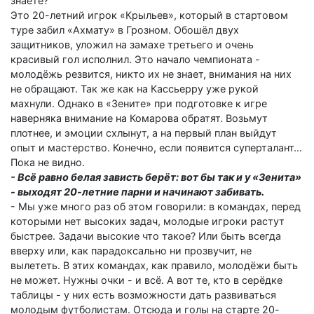
знаете?
Это 20-летний игрок «Крыльев», который в стартовом
туре забил «Ахмату» в Грозном. Обошёл двух
защитников, уложил на замахе третьего и очень
красивый гол исполнил. Это начало чемпионата -
молодёжь резвится, никто их не знает, внимания на них
не обращают. Так же как на Кассьерру уже рукой
махнули. Однако в «Зените» при подготовке к игре
наверняка внимание на Комарова обратят. Возьмут
плотнее, и эмоции схлынут, а на первый план выйдут
опыт и мастерство. Конечно, если появится суперталант…
Пока не видно.
- Всё равно белая зависть берёт: вот бы так и у «Зенита»
- выходят 20-летние парни и начинают забивать.
- Мы уже много раз об этом говорили: в командах, перед
которыми нет высоких задач, молодые игроки рас­тут
быстрее. Задачи высокие что такое? Или быть всегда
вверху или, как парадоксально ни прозвучит, не
вылететь. В этих командах, как правило, молодёжи быть
не может. Нужны очки - и всё. А вот те, кто в серёдке
таблицы - у них есть возможности дать развиваться
молодым футболистам. Отсюда и голы на старте 20-