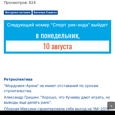
Просмотров: 624
Фигурное катание
Валиева Камила
Следующий номер "Спорт уик-энда" выйдет
в понедельник,
10 августа
Ретроспектива
"Мордовия-Арена" не имеет отставаний по срокам
строительства.
Александр Гришин: "Хорошо, что Кучаеву дают играть, но
выводы еще делать рано".
×
Сборная Мексики гарантировала себе выход на ЧМ-2018.