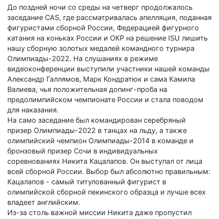
До поздней ночи со среды на четверг продолжалось
заседание CAS, где рассматривалась апелляция, поданная
фигуристами сборной России, Федерацией фигурного
катания на коньках России и ОКР на решение ISU лишить
нашу сборную золотых медалей команд­ного турнира
Олимпиады-2022. На слушаниях в режиме
видеоконференции выступили участники нашей команды
Александр Галлямов, Марк Кондратюк и сама Камила
Валиева, чья положительная допинг-проба на
предолимпийском чемпионате России и стала поводом
для наказания.
На само заседание был командирован серебряный
призер Олимпиады-2022 в танцах на льду, а также
олимпийский чемпион Олимпиады-2014 в команде и
бронзовый призер Сочи в индивидуальных
соревнованиях Никита Кацалапов. Он выступал от лица
всей сборной России. Выбор был абсолютно правильным:
Кацалапов - самый титулованный фигурист в
олимпийской сборной пекинского образца и лучше всех
владеет английским.
Из-за столь важной миссии Никита даже пропустил