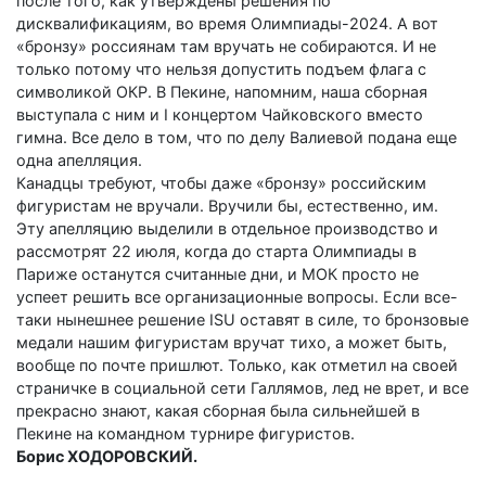
после того, как утверждены решения по
дисквалификациям, во время Олимпиады-2024. А вот
«бронзу» россиянам там вручать не собираются. И не
только потому что нельзя допустить подъем флага с
символикой ОКР. В Пекине, напомним, наша сборная
выступала с ним и I концертом Чайковского вместо
гимна. Все дело в том, что по делу Валиевой подана еще
одна апелляция.
Канадцы требуют, чтобы даже «бронзу» российским
фигуристам не вручали. Вручили бы, естественно, им.
Эту апелляцию выделили в отдельное производство и
рассмотрят 22 июля, когда до старта Олимпиады в
Париже останутся считанные дни, и МОК просто не
успеет решить все организационные вопросы. Если все-
таки нынешнее решение ISU оставят в силе, то бронзовые
медали нашим фигуристам вручат тихо, а может быть,
вообще по почте пришлют. Только, как отметил на своей
страничке в социальной сети Галлямов, лед не врет, и все
прекрасно знают, какая сборная была сильнейшей в
Пекине на командном турнире фигуристов.
Борис ХОДОРОВСКИЙ.