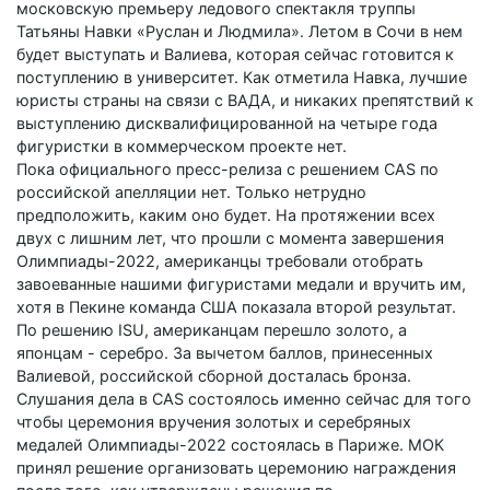
московскую премье­ру ледового спектакля труппы
Татьяны Навки «Руслан и Людмила». Летом в Сочи в нем
будет выступать и Валиева, которая сейчас готовится к
поступлению в университет. Как отметила Навка, лучшие
юристы страны на связи с ВАДА, и никаких препятствий к
выступлению дисквалифицированной на четыре года
фигуристки в коммерческом проекте нет.
Пока официального пресс-релиза с решением CAS по
российской апелляции нет. Только нетрудно
предположить, каким оно будет. На протяжении всех
двух с лишним лет, что прошли с момента завершения
Олимпиады-2022, американцы требовали отобрать
завоеванные нашими фигуристами медали и вручить им,
хотя в Пекине команда США показала второй результат.
По решению ISU, американцам перешло золото, а
японцам - серебро. За вычетом баллов, принесенных
Валиевой, российской сборной досталась бронза.
Слушания дела в CAS состоялось именно сейчас для того
чтобы церемония вручения золотых и серебряных
медалей Олимпиады-2022 состоялась в Париже. МОК
принял решение организовать церемонию награждения