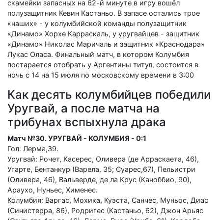
скамейки запасных на 62-й минуте в игру вошёл
полузащитник Кевин Кастаньо. В запасе остались трое
«наших» - у колумбийской команды полузащитник
«Динамо» Хорхе Карраскаль, у уругвайцев - защитник
«Динамо» Николас Маричаль и защитник «Краснодара»
Лукас Оласа. Финальный матч, в котором Колумбия
постарается отобрать у Аргентины титул, состоится в
ночь с 14 на 15 июля по московскому времени в 3:00
Как десять колумбийцев победили
Уругвай, а после матча на
трибунах вспыхнула драка
Матч №30. УРУГВАЙ - КОЛУМБИЯ - 0:1
Гол: Лерма,39.
Уругвай: Рочет, Касерес, Оливера (де Арраскаета, 46),
Угарте, Бентанкур (Варела, 35; Суарес,67), Пельистри
(Оливера, 46), Вальверде, де ла Крус (Каноббио, 90),
Араухо, Нуньес, Хименес.
Колумбия: Варгас, Мохика, Куэста, Санчес, Муньос, Диас
(Синистерра, 86), Родригес (Кастаньо, 62), Джон Арьяс