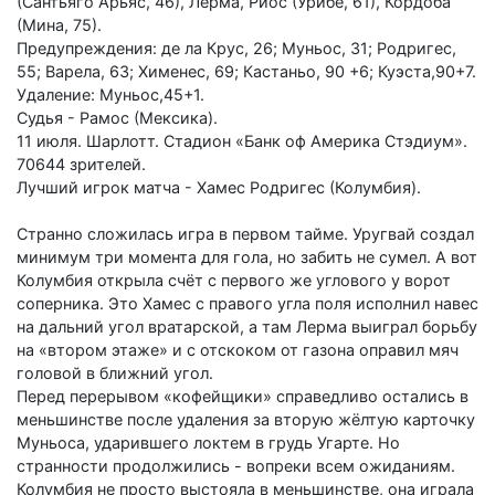
(Сантьяго Арьяс, 46), Лерма, Риос (Урибе, 61), Кордоба
(Мина, 75).
Предупреждения: де ла Крус, 26; Муньос, 31; Родригес,
55; Варела, 63; Хименес, 69; Кастаньо, 90 +6; Куэста,90+7.
Удаление: Муньос,45+1.
Судья - Рамос (Мексика).
11 июля. Шарлотт. Стадион «Банк оф Америка Стэдиум».
70644 зрителей.
Лучший игрок матча - Хамес Родригес (Колумбия).
Странно сложилась игра в первом тайме. Уругвай создал
минимум три момента для гола, но забить не сумел. А вот
Колумбия открыла счёт с первого же углового у ворот
соперника. Это Хамес с правого угла поля исполнил навес
на дальний угол вратарской, а там Лерма выиграл борьбу
на «втором этаже» и с отскоком от газона оправил мяч
головой в ближний угол.
Перед перерывом «кофейщики» справедливо остались в
меньшинстве после удаления за вторую жёлтую карточку
Муньоса, ударившего локтем в грудь Угарте. Но
странности продолжились - вопреки всем ожиданиям.
Колумбия не просто выстояла в меньшинстве, она играла