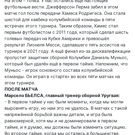
На этом - точка. У нас остались ещё настоящие
футбольные вести. Джефферсон Лерма забил в этом
матче гол после передачи Хамеса Родригеса. Она стала
шестой для хавбека колумбийской команды в пяти
встречах этого турнира. Таким образом, Хамес стал
первым футболистом с 2011 года, который сделал шесть
голевых передач на Кубке Америки и превзошёл
результат Лионеля Месси, сделавшего пять ассистов на
турнире в 2021 году. А ещё финал из-за дисквалификации
пропустит защитник сборной Колумбии Даниэль Муньос,
который был удалён ещё в первом тайме. Напомним, что
Муньос - игрок основного состава колумбийской
команды. Он играл в «старте» во всех пяти матчах на
этом турнире.
ПОСЛЕ МАТЧА
Марсело БЬЕЛСА, главный тренер сборной Уругвая:
- В первом тайме у нас были моменты, когда мы могли
выровнять игру, но нам это не удалось. В матчах с такой
напряжённой борьбой важны детали, и игра была
равномерной, хотя мы и не доминировали в первом
тайме, и я думаю, мы должны были изменить ситуацию.
Во втором тайме, когда мы остались в большинстве,