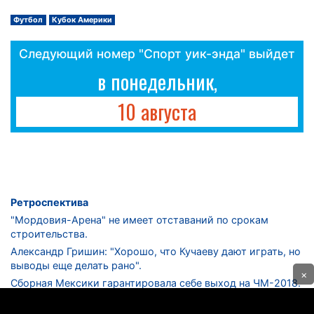
Футбол
Кубок Америки
Следующий номер "Спорт уик-энда" выйдет
в понедельник,
10 августа
Ретроспектива
"Мордовия-Арена" не имеет отставаний по срокам
строительства.
Александр Гришин: "Хорошо, что Кучаеву дают играть, но
выводы еще делать рано".
×
Сборная Мексики гарантировала себе выход на ЧМ-2018.
Дмитрий Сычев: "Безусловно, "Лужники" - лучший