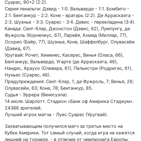
Суарес, 90+2 (2:2).
Серия пенальти: Дэвид - 1:0. Вальверде - 1:1. Бомбито -
2:1. Бентанкур - 2:2. Коне - вратарь (2:2). Де Арраскаэта -
2:3. Шуэнье - 3:3. Суарес - 3:4. Девис - перекладина (3:4).
Канада: Сент-Клэр, Джонстон (Дэвис, 62), Лумпунгу, де
Фужроль (Корнелиус, 67), Ларейя, Ахмед (Миллар, 77),
Осорио (Бэйр, 77), Шуэнье, Коне, Шаффелбург, Олувасейи
(Дэвид, 67).
Уругвай: Рочет, Хименес, Касерес, Винья (Оласа, 66),
Бентанкур, Вальверде, Угарте (де Арраскаэта, 46),
Нандес, Араухо (Оливера, 61), Пельистри (Родригес, 61),
Нуньес (Суарес, 46).
Предупреждения: Сент-Клэр, 1; де Фужроль, 7; Винья, 26;
Олувасейи, 63; Коне, 78; Бентанкур, 85.
Судья - Эррера (Венесуэла).
14 июля. Шарлотт. Стадион «Банк оф Америка Стэдиум».
24386 зрителей.
Лучший игрок матча - Луис Суарес (Уругвай).
Захватывающим получился матч за третье место на
Кубке Америки. Тот самый случай, когда игра не кажется
лишней на турнире, - в отличие от чемпионата Европы,