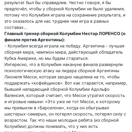
результат был бы справедлив. Честно говоря, я бы
предпочёл, чтобы у сборной Колумбии не было удаления,
потому что Колумбия играла на сохранение результата, и
это оказалось для нас труднее чем игра в равных
составах...
Главный тренер сборной Колумбии Нестор ЛОРЕНСО (о
финале против Аргентины):
- Колумбия всегда играла на победу. Аргентина - лучшая
сборная мира, чемпион мира, действующий обладатель
Кубка Америки, но мы будем стараться.
Интересно, что в Колумбии накануне финала развернули
психологическую атаку на лидера сборной Аргентины
Лионеля Месси, которая заодно нацелена на то, чтобы
поддержать «кофейщиков». Вот как старается, например,
бывший нападающий сборной Колумбии Адольфо
Валенсия, который считает, что Месси утратил скорость
и игровые навыки: «Это уже не тот Месси, к которому
мы привыкли в «Барселоне», когда он обыгрывал
шестерых-семерых, он потерял скорость, потерял силу с
возрастом. Так что наши молодые ребята (из сборной
Колумбии) должны понимать, что у них есть