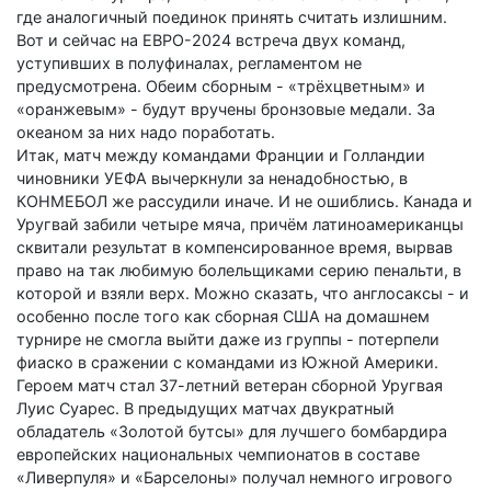
где аналогичный поединок принять считать излишним.
Вот и сейчас на ЕВРО-2024 встреча двух команд,
уступивших в полуфиналах, регламентом не
предусмотрена. Обеим сборным - «трёхцветным» и
«оранжевым» - будут вручены бронзовые медали. За
океаном за них надо поработать.
Итак, матч между командами Франции и Голландии
чиновники УЕФА вычеркнули за ненадобностью, в
КОНМЕБОЛ же рассудили иначе. И не ошиблись. Канада и
Уругвай забили четыре мяча, причём латиноамериканцы
сквитали результат в компенсированное время, вырвав
право на так любимую болельщиками серию пенальти, в
которой и взяли верх. Можно сказать, что англосаксы - и
особенно после того как сборная США на домашнем
турнире не смогла выйти даже из группы - потерпели
фиаско в сражении с командами из Южной Америки.
Героем матч стал 37-летний ветеран сборной Уругвая
Луис Суарес. В предыдущих матчах двукратный
обладатель «Золотой бутсы» для лучшего бомбардира
европейских национальных чемпионатов в составе
«Ливерпуля» и «Барселоны» получал немного игрового