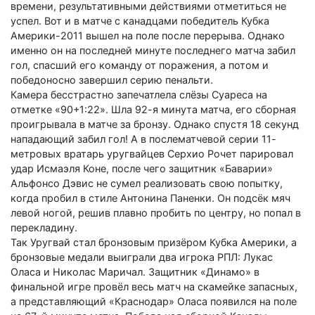
времени, результативными действиями отметиться не
успел. Вот и в матче с канадцами победитель Кубка
Америки-2011 вышел на поле после перерыва. Однако
именно он на последней минуте последнего матча забил
гол, спасший его команду от поражения, а потом и
победоносно завершил серию пенальти.
Камера бесстрастно запечатлела слёзы Суареса на
отметке «90+1:22». Шла 92-я минута матча, его сборная
проигрывала в матче за бронзу. Однако спустя 18 секунд
нападающий забил гол! А в послематчевой серии 11-
метровых вратарь уругвайцев Серхио Рочет парировал
удар Исмаэля Коне, после чего защитник «Баварии»
Альфонсо Дэвис не сумел реализовать свою попытку,
когда пробил в стиле Антонина Паненки. Он подсёк мяч
левой ногой, решив плавно пробить по центру, но попал в
перекладину.
Так Уругвай стал бронзовым призёром Кубка Америки, а
бронзовые медали выиграли два игрока РПЛ: Лукас
Оласа и Николас Маричал. Защитник «Динамо» в
финальной игре провёл весь матч на скамейке запасных,
а представляющий «Краснодар» Оласа появился на поле