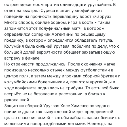
острее вдесятером против одиннадцати уругвайцев. В
ответ на выстрел Суреса в штангу «кофейщики»
поверили на прочность перекладину ворот «чарруа».
Много споров, обилие борьбы, игра в кость - таким
запомнится этот полуфинальный матч, в котором
определился соперник Аргентины по решающему
поединку, в котором определится обладатель титула.
Колумбия была сильней Уругвая, побелила по делу, что с
большой долей вероятности обещает захватывающую
встречу в финале.
Но странности продолжались! После окончания матча
произошло несколько стычек между футболистами в
центре поля, а затем между игроками сборной Уругвая и
колумбийскими болельщиками, при этом уругвайцы в
ходе конфликта поднялись на трибуны. То есть всё было
всерьёз: не на безопасном расстоянии, а близко к
рукопашной.
Защитник сборной Уругвая Хосе Хименес поведал о
причине драки как вынужденной мере, предпринятой
целью спасения семей - «чтобы забрать наших близких с
маленькими новорождёнными детьми». Надежды на