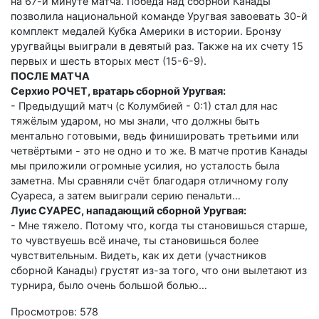
на 67-й минуте матча. Победа над сборной Канады
позволила национальной команде Уругвая завоевать 30-й
комплект медалей Кубка Америки в истории. Бронзу
уругвайцы выиграли в девятый раз. Также на их счету 15
первых и шесть вторых мест (15-6-9).
ПОСЛЕ МАТЧА
Серхио РОЧЕТ, вратарь сборной Уругвая:
- Предыдущий матч (с Колумбией - 0:1) стал для нас
тяжёлым ударом, но мы знали, что должны быть
ментально готовыми, ведь финишировать третьими или
четвёртыми - это не одно и то же. В матче против Канады
мы приложили огромные усилия, но усталость была
заметна. Мы сравняли счёт благодаря отличному голу
Суареса, а затем выиграли серию пенальти…
Луис СУАРЕС, нападающий сборной Уругвая:
- Мне тяжело. Потому что, когда ты становишься старше,
то чувствуешь всё иначе, ты становишься более
чувствительным. Видеть, как их дети (участников
сборной Канады) грустят из-за того, что они вылетают из
турнира, было очень большой болью…
Просмотров: 578