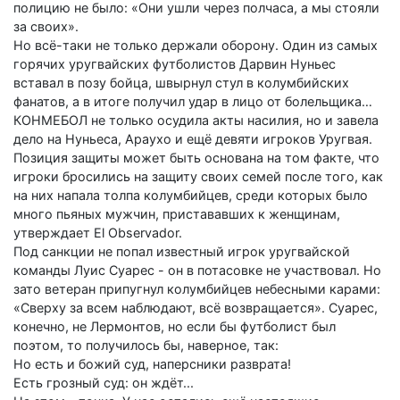
полицию не было: «Они ушли через полчаса, а мы стояли
за своих».
Но всё-таки не только держали оборону. Один из самых
горячих уругвайских футболистов Дарвин Нуньес
вставал в позу бойца, швырнул стул в колумбийских
фанатов, а в итоге получил удар в лицо от болельщика…
КОНМЕБОЛ не только осудила акты насилия, но и завела
дело на Нуньеса, Араухо и ещё девяти игроков Уругвая.
Позиция защиты может быть основана на том факте, что
игроки бросились на защиту своих семей после того, как
на них напала толпа колумбийцев, среди которых было
много пьяных мужчин, пристававших к женщинам,
утверждает El Observador.
Под санкции не попал известный игрок уругвайской
команды Луис Суарес - он в потасовке не участвовал. Но
зато ветеран припугнул колумбийцев небесными карами:
«Сверху за всем наблюдают, всё возвращается». Суарес,
конечно, не Лермонтов, но если бы футболист был
поэтом, то получилось бы, наверное, так:
Но есть и божий суд, наперсники разврата!
Есть грозный суд: он ждёт...