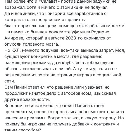
Тем более что и «Салават» против данной задумки не
возражал, хотя и ничего с этой акции не получал.
Да и все знали, что Григорий все заработанное с
контракта с автосервисом отправит на
благотворительные цели, помощь тяжелобольным детям
- в память о бывшем хоккеисте уфимцев Родионе
Амирове, который в августе 2023-го скончался от
опухоли головного мозга.
Но КХЛ, немного подумав, все-таки вынесла запрет. Мол,
существуют конкретные места, где разрешено
размещение рекламы, да и клубы ее в любом случае
обязаны согласовывать с лигой. А тут мы узнали о ее
размещении из поста на странице игрока в социальной
сети.
Сам Панин ответил, что решение лиги уважает, но
продолжит начатое дело с автосервисом, изыскивая
другие возможности.
Впрочем, не исключено, что кейс Панина станет
прецедентом, после которого лига пересмотрит правила
нанесения рекламы. Вопрос только, в какую сторону. Но
почему бы игрокам не получать добавку к контракту и
таким способом?