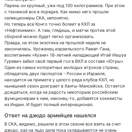
Парень он крупный, уже под 100 килограммов. При этом
с техникой все в порядке. Как мимо него прошли
селекционеры СКА, непонятно.
Но теперь все Конго точно болеет в КХЛ за
«Нефтехимик». А там, глядишь, и матчи против этой
сборной можно будет легко организовать.
Правда, на этом экзотика на прошлой неделе не
закончилась. Уроженец израильского Рамат-Гана,
воспитанник «Кузни» 18-летний нападающий Итай Иешуа
Гуревич забил свой первый гол в ВХЛ в составе «Югры».
Один из самых колоритных молодых игроков страны,
обладатель двух паспортов - России и Израиля,
находится на примете у целого ряда клубов КХЛ, но
нынешний сезон доиграет в Ханты-Мансийске. Остается
дождаться, когда на радость некоторым российским
функционерам к нам, наконец-то, добавятся хоккеисты
из Индии. И будет полный интернационал.
Ответ на дзюдо армейцев нашелся
В СКА, видимо, решили в этом сезоне все взять за счет
дзюдо, раз на льду дела пока складываются не очень