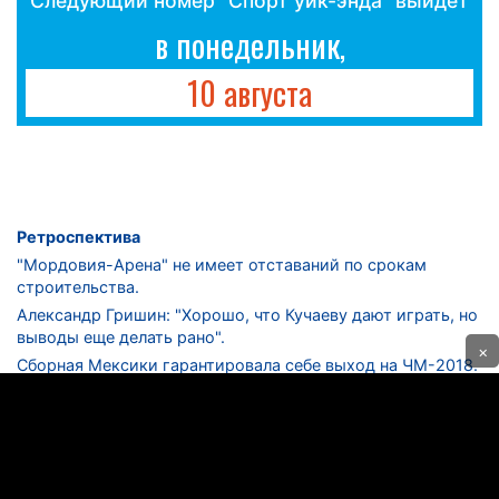
Следующий номер "Спорт уик-энда" выйдет
в понедельник,
10 августа
Ретроспектива
"Мордовия-Арена" не имеет отставаний по срокам
строительства.
Александр Гришин: "Хорошо, что Кучаеву дают играть, но
выводы еще делать рано".
×
Сборная Мексики гарантировала себе выход на ЧМ-2018.
Дмитрий Сычев: "Безусловно, "Лужники" - лучший
стадион в стране".
ФНЛ. "Спартак-2" в меньшинстве проиграл "Лучу-
Энергии".
ЦСКА одержал 250-ю "сухую" победу в чемпионатах