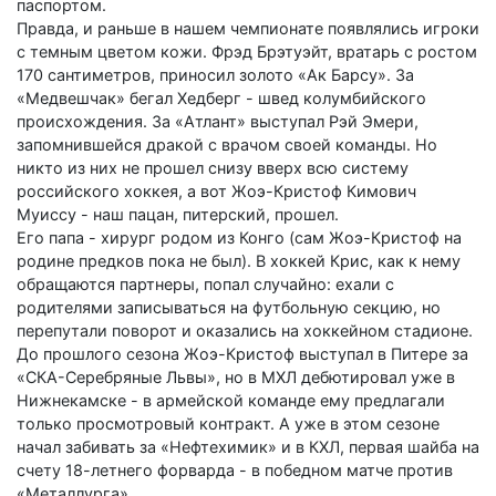
паспортом.
Правда, и раньше в нашем чемпионате появлялись игроки
с темным цветом кожи. Фрэд Брэтуэйт, вратарь с ростом
170 сантиметров, приносил золото «Ак Барсу». За
«Медвешчак» бегал Хедберг - швед колумбийского
происхождения. За «Атлант» выступал Рэй Эмери,
запомнившейся дракой с врачом своей команды. Но
никто из них не прошел снизу вверх всю систему
российского хоккея, а вот Жоэ-Кристоф Кимович
Муиссу - наш пацан, питерский, прошел.
Его папа - хирург родом из Конго (сам Жоэ-Кристоф на
родине предков пока не был). В хоккей Крис, как к нему
обращаются партнеры, попал случайно: ехали с
родителями записываться на футбольную секцию, но
перепутали поворот и оказались на хоккейном стадионе.
До прошлого сезона Жоэ-Кристоф выступал в Питере за
«СКА-Серебряные Львы», но в МХЛ дебютировал уже в
Нижнекамске - в армейской команде ему предлагали
только просмотровый контракт. А уже в этом сезоне
начал забивать за «Нефтехимик» и в КХЛ, первая шайба на
счету 18-летнего форварда - в победном матче против
«Металлурга».