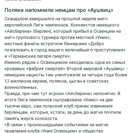
Поляки напомнили немцам про «Аушвиц»
Скандалом завершился на прошлой неделе матч
европейской Лиги чемпионов. Хоккеистов немецкого
«Айсберена» (Берлин), который прибыл в Освенцим на
матч группового турнира против местной «Унии»,
местные фанаты встретили баннерами «Добро
пожаловать в город вашего величайшего преступления»
и «Германские лагеря смерти».
Именно рядом с Освенцимом находилась одна из самых
кровавых «фабрик смертей» Второй мировой «Аушвиц» -
немецкие нацисты там уничтожили за четыре года более
1,1 миллиона евреев, поляков, цыган и советских
военнопленных.
Правда, при чем тут игроки «Айсберена» непонятно. В
итоге Лига чемпионов оштрафовала «Унию» на две
тысячи евро, сам польский клуб принес извинения
берлинцам, которые, кстати, за день до матча почтили
память жертв холокоста.
«В связи с произошедшими событиями на матче
правление клуба «Уния Освенцим» и общество