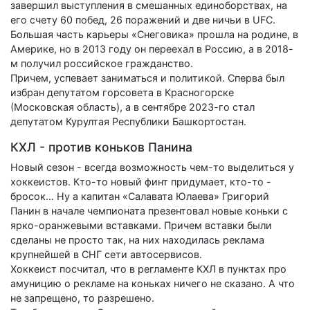
завершил выступления в смешанных единоборствах, на
его счету 60 побед, 26 поражений и две ничьи в UFC.
Большая часть карьеры «Снеговика» прошла на родине, в
Америке, но в 2013 году он переехал в Россию, а в 2018-
м получил российское гражданство.
Причем, успевает заниматься и политикой. Сперва был
избран депутатом горсовета в Красногорске
(Московская область), а в сентябре 2023-го стал
депутатом Курултая Республики Башкортостан.
КХЛ - против коньков Панина
Новый сезон - всегда возможность чем-то выделиться у
хоккеистов. Кто-то новый финт придумает, кто-то -
бросок… Ну а капитан «Салавата Юлаева» Григорий
Панин в начале чемпионата презентовал новые коньки с
ярко-оранжевыми вставками. Причем вставки были
сделаны не просто так, на них находилась реклама
крупнейшей в СНГ сети автосервисов.
Хоккеист посчитал, что в регламенте КХЛ в пунктах про
амуницию о рекламе на коньках ничего не сказано. А что
не запрещено, то разрешено.