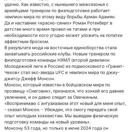
удачно. Как известно, с нынешнего межсезонья с
армейцами тренером по физподготовке работает
чемпион мира по этому виду борьбы Арман Адамян.
Да и наставник «красно-синих» Роман Ротенберг в
детстве много время провел на татами и при
необходимости кого угодно может уложить на лопатки
эффектным броском.
В результате мода на восточные единоборства стала
захватывать российские клубы. Новым тренером по
физподготовке команды НХМЛ (второй дивизион
Молодежной лиги в России) из подмосковного «Гранит-
Чехов» стал экс-звезда UFC и чемпион мира по джиу-
джитсу Джефф Монсон.
Монсон, который известен в бойцовском мире по
прозвищу «Снеговик», признался, что хоккей его давнее
увлечение, и он давно следит за Овечкиным.
«Воспринимаю с энтузиазмом этот новый для меня опыт,
- сказал Монсон. - Убежден, что смогу передать свой
опыт молодым хоккеистам. Мы выведем физическую
подготовку команды на новый уровень».
Монсону 53 года, но только в июне 2024 года он