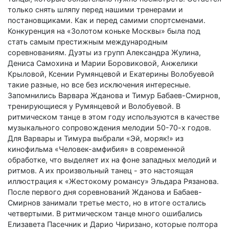
только снять шляпу перед нашими тренерами и
постановщиками. Как и перед самими спортсменами.
Конкуренция на «Золотом коньке Москвы» была под
стать самым престижным международным
соревнованиям. Дуэты из групп Александра Жулина,
Дениса Самохина и Марии Боровиковой, Анжелики
Крыловой, Ксении Румянцевой и Екатерины Волобуевой
такие разные, но все без исключения интересные.
Запомнились Варвара Жданова и Тимур Бабаев-Смирнов,
тренирующиеся у Румянцевой и Волобуевой. В
ритмическом танце в этом году используются в качестве
музыкального сопровождения мелодии 50-70-х годов.
Для Варвары и Тимура выбрали «Эй, моряк!» из
кинофильма «Человек-амфибия» в современной
обработке, что выделяет их на фоне западных мелодий и
ритмов. А их произвольный танец - это настоящая
иллюстрация к «Жестокому романсу» Эльдара Рязанова.
После первого дня соревнований Жданова и Бабаев-
Смирнов занимали третье место, но в итоге остались
четвертыми. В ритмическом танце много ошибались
Елизавета Пасечник и Дарио Чиризано, которые полтора