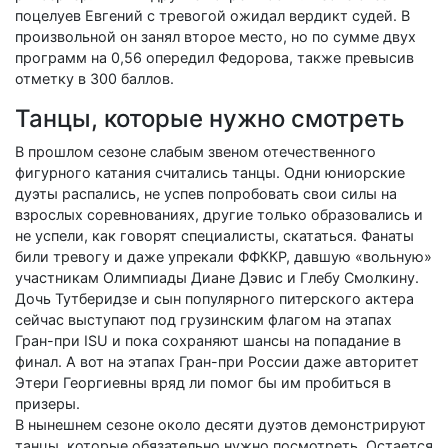
поцелуев Евгений с тревогой ожидал вердикт судей. В
произвольной он занял второе место, но по сумме двух
программ на 0,56 опередил Федорова, также превысив
отметку в 300 баллов.
Танцы, которые нужно смотреть
В прошлом сезоне слабым звеном отечественного
фигурного катания считались танцы. Одни юниорские
дуэты распались, не успев попробовать свои силы на
взрослых соревнованиях, другие только образовались и
не успели, как говорят специалисты, скататься. Фанаты
били тревогу и даже упрекали ФФККР, давшую «вольную»
участникам Олимпиады Диане Дэвис и Глебу Смолкину.
Дочь Тутберидзе и сын популярного питерского актера
сейчас выступают под грузинским флагом на этапах
Гран-при ISU и пока сохраняют шансы на попадание в
финал. А вот на этапах Гран-при России даже авторитет
Этери Георгиевны вряд ли помог бы им пробиться в
призеры.
В нынешнем сезоне около десяти дуэтов демонстрируют
танцы, которые обязательно нужно посмотреть. Остается