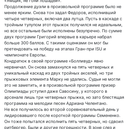
«Ямщик, не гони лошадей».
Продолжение дуэли в произвольной программе было не
менее ярким. Снова тон задал Федоров, исполнивший
четыре четверных, включая два лутца. Пусть в каскаде с
тройным тулупом этот прыжок получился не идеальным,
но все остальные были исполнены безупречно. По сумме
двух программ Григорий впервые в карьере набрал
больше 300 баллов. С такими оценками он мог бы
претендовать на победу на этапах Гран-при ISU и
чемпионате Европы.
Кондратюк в своей программе «Болливуд» явно
нервничал. Он снова замахнулся на пять четверных и
уникальный каскад из двух тройных акселей, но три
прыжковых элемента Марку не удались. Судьи не могли
это не заметить, и в произвольной программе призер
Олимпиады уступил даже Савосину, у которого в
арсенале лишь три четверных прыжка, но зато блестящая
программа на мелодии песен Адриана Челентано.
Не все получилось во второй соревновательный день у
лидировавшего после короткой программы Семененко.
Он тоже попытался исполнить пять четверных, но сдвоил
ритбергер. Были и другие погрешности. В зоне слез и