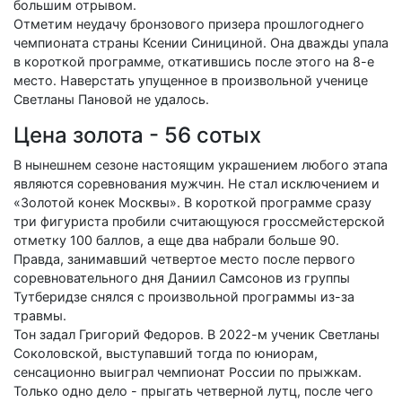
большим отрывом.
Отметим неудачу бронзового призера прошлогоднего
чемпионата страны Ксении Синициной. Она дважды упала
в короткой программе, откатившись после этого на 8-е
место. Наверстать упущенное в произвольной ученице
Светланы Пановой не удалось.
Цена золота - 56 сотых
В нынешнем сезоне настоящим украшением любого этапа
являются соревнования мужчин. Не стал исключением и
«Золотой конек Москвы». В короткой программе сразу
три фигуриста пробили считающуюся гроссмейстерской
отметку 100 баллов, а еще два набрали больше 90.
Правда, занимавший четвертое место после первого
соревновательного дня Даниил Самсонов из группы
Тутберидзе снялся с произвольной программы из-за
травмы.
Тон задал Григорий Федоров. В 2022-м ученик Светланы
Соколовской, выступавший тогда по юниорам,
сенсационно выиграл чемпионат России по прыжкам.
Только одно дело - прыгать четверной лутц, после чего