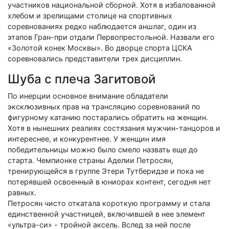
участников национальной сборной. Хотя в избалованной
хлебом и зрелищами столице на спортивных
соревнованиях редко наблюдается аншлаг, один из
этапов Гран-при отдали Первопрестольной. Назвали его
«Золотой конек Москвы». Во дворце спорта ЦСКА
соревновались представители трех дисциплин.
Шуба с плеча Загитовой
По инерции основное внимание обладатели
эксклюзивных прав на трансляцию соревнований по
фигурному катанию постарались обратить на женщин.
Хотя в нынешних реалиях состязания мужчин-танцоров и
интереснее, и конкурентнее. У женщин имя
победительницы можно было смело назвать еще до
старта. Чемпионке страны Аделии Петросян,
тренирующейся в группе Этери Тутберидзе и пока не
потерявшей освоенный в юниорах контент, сегодня нет
равных.
Петросян чисто откатала короткую программу и стала
единственной участницей, включившей в нее элемент
«ультра-си» - тройной аксель. Вслед за ней после