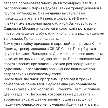
первого соревновательного дня в турнирной таблице
расположилась Дарья Садкова, также тренирующаяся в
группе Тутберидзе. Она неудачно выступила на
предыдущем этапе в Казани, и хореограф Даниил
Глейхенгауз заключил пари с Алиной Загитовой: если
Садкова в Москве откатается в короткой программе
чисто, он наденет шубу с Алининого плеча под прицелами
телекамер. Пришлось надевать.
Замкнула тройку призеров в короткой программе Ксения
Гущина, тренирующаяся в СШОР Санкт-Петербурга в
группе Кирилла Давыденко. Она исполнила все элементы,
включая не прыжковые, «на плюсы». После завершения
проката Ксения призналась, что как раз вращениям и
дорожкам шагов уделяла повышенное внимание при
подготовке к московскому этапу.
После произвольной программы расклад в тройке
призеров не поменялся. Садкова еще раз порадовала
Глейхенгауза и его коллег из Tutberidze Team, исполнив
два «квада». У Петросян, которая также добавила к
тройному акселю два четверных, один завершился
падением. Однако это не помешало Аделии выиграть с