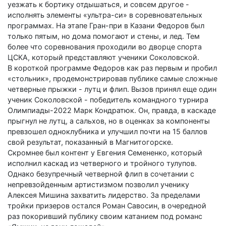
уезжать к бортику отдышаться, и совсем другое -
исполнять элементы «ультра-си» в соревновательных
программах. На этапе Гран-при в Казани Федоров был
только пятым, но дома помогают и стены, и лед. Тем
более что соревнования проходили во дворце спорта
ЦСКА, который представляют ученики Соколовской.
В короткой программе Федоров как раз первым и пробил
«стольник», продемонстрировав публике самые сложные
четверные прыжки - лутц и флип. Вызов принял еще один
ученик Соколовской - победитель командного турнира
Олимпиады-2022 Марк Кондратюк. Он, правда, в каскаде
прыгнул не лутц, а сальхов, но в оценках за компоненты
превзошел одноклубника и улучшил почти на 15 баллов
свой результат, показанный в Магнитогорске.
Скромнее был контент у Евгения Семененко, который
исполнил каскад из четверного и тройного тулупов.
Однако безупречный четверной флип в сочетании с
непревзойденным артистизмом позволил ученику
Алексея Мишина захватить лидерство. За пределами
тройки призеров остался Роман Савосин, в очередной
раз покоривший публику своим катанием под романс