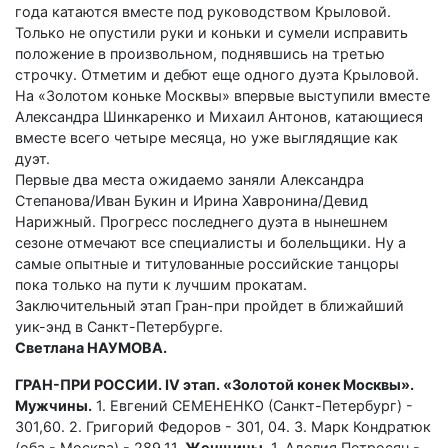
года катаются вместе под руководством Крыловой.
Только не опустили руки и коньки и сумели исправить
положение в произвольном, поднявшись на третью
строчку. Отметим и дебют еще одного дуэта Крыловой.
На «Золотом коньке Москвы» впервые выступили вместе
Александра Шинкаренко и Михаил Антонов, катающиеся
вместе всего четыре месяца, но уже выглядящие как
дуэт.
Первые два места ожидаемо заняли Александра
Степанова/Иван Букин и Ирина Хавронина/Девид
Нарижный. Прогресс последнего дуэта в нынешнем
сезоне отмечают все специалисты и болельщики. Ну а
самые опытные и титулованные российские танцоры
пока только на пути к лучшим прокатам.
Заключительный этап Гран-при пройдет в ближайший
уик-энд в Санкт-Петербурге.
Светлана НАУМОВА.
ГРАН-ПРИ РОССИИ. IV этап. «Золотой конек Москвы».
Мужчины.
1. Евгений СЕМЕНЕНКО (Санкт-Петербург) -
301,60. 2. Григорий Федоров - 301, 04. 3. Марк Кондратюк
(оба - Москва) - 289,11.
Женщины
. 1. Аделия Петросян -