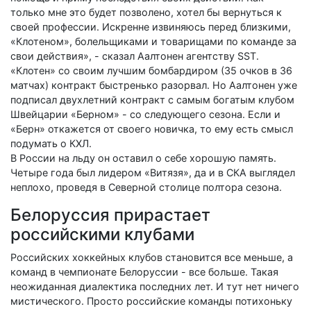
только мне это будет позволено, хотел бы вернуться к
своей профессии. Искренне извиняюсь перед близкими,
«Клотеном», болельщиками и товарищами по команде за
свои действия», - сказал Аалтонен агентству SST.
«Клотен» со своим лучшим бомбардиром (35 очков в 36
матчах) контракт быстренько разорвал. Но Аалтонен уже
подписал двухлетний контракт с самым богатым клубом
Швейцарии «Берном» - со следующего сезона. Если и
«Берн» откажется от своего новичка, то ему есть смысл
подумать о КХЛ.
В России на льду он оставил о себе хорошую память.
Четыре года был лидером «Витязя», да и в СКА выглядел
неплохо, проведя в Северной столице полтора сезона.
Белоруссия прирастает
российскими клубами
Российских хоккейных клубов становится все меньше, а
команд в чемпионате Белоруссии - все больше. Такая
неожиданная диалектика последних лет. И тут нет ничего
мистического. Просто российские команды потихоньку