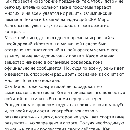
Как провести новогодние праздники так, чтобы потом не
было мучительно больно? Такие проблемы терзают
многих, и не всем удается их решить. Олимпийский
чемпион Пекина и бывший нападающий СКА Миро
Аалтонен погулял так, что заработал расторжение
контракта.
31-летний финн, до последнего времени игравший за
швейцарский «Клотен», на минувшей неделе был
отстранен от выступлений в швейцарском чемпионате -
за нарушение антидопинговых правил. Какое именно
вещество найдено в организме форварда, пока
официально не сообщается. Но, судя по всему, речь идет
о веществе, способном расширять сознание, как считают
многие. То есть о кокаине.
Сам Миро тоже конкретикой не порадовал, но
высказался вполне ясно. Хотя и признался, что полностью
событий не помнит. «Во время перерыва перед
Рождеством в прошлом году я находился в ночном клубе
и, по всей видимости, употребил вещество в
развлекательных целях, которое не улучшает спортивные
результаты, но запрещено в спорте. Получу необходимую
помощь и приму последствия своих действий. Как