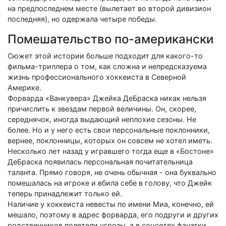
на предпоследнем месте (вылетает во второй дивизион
последняя), но одержала четыре победы.
Помешательство по-американски
Сюжет этой истории больше подходит для какого-то
фильма-триллера о том, как сложна и непредсказуема
жизнь профессионального хоккеиста в Северной
Америке.
Форварда «Ванкувера» Джейка ДеБраска никак нельзя
причислить к звездам первой величины. Он, скорее,
середнячок, иногда выдающий неплохие сезоны. Не
более. Но и у него есть свои персональные поклонники,
вернее, поклонницы, которых он совсем не хотел иметь.
Несколько лет назад у игравшего тогда еще в «Бостоне»
ДеБраска появилась персональная почитательница
таланта. Прямо говоря, не очень обычная - она буквально
помешалась на игроке и вбила себе в голову, что Джейк
теперь принадлежит только ей.
Наличие у хоккеиста невесты по имени Миа, конечно, ей
мешало, поэтому в адрес форварда, его подруги и других
родственников полетели угрозы, а в соцсетях фанатки