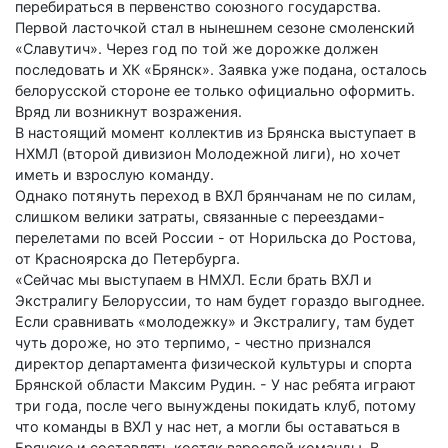
перебираться в первенство союзного государства.
Первой ласточкой стал в нынешнем сезоне смоленский
«Славутич». Через год по той же дорожке должен
последовать и ХК «Брянск». Заявка уже подана, осталось
белорусской стороне ее только официально оформить.
Вряд ли возникнут возражения.
В настоящий момент коллектив из Брянска выступает в
НХМЛ (второй дивизион Молодежной лиги), но хочет
иметь и взрослую команду.
Однако потянуть переход в ВХЛ брянчанам не по силам,
слишком велики затраты, связанные с переездами-
перелетами по всей России - от Норильска до Ростова,
от Красноярска до Петербурга.
«Сейчас мы выступаем в НМХЛ. Если брать ВХЛ и
Экстралигу Белоруссии, то нам будет гораздо выгоднее.
Если сравнивать «молодежку» и Экстралигу, там будет
чуть дороже, но это терпимо, - честно признался
директор департамента физической культуры и спорта
Брянской области Максим Рудин. - У нас ребята играют
три года, после чего вынуждены покидать клуб, потому
что команды в ВХЛ у нас нет, а могли бы оставаться в
Брянске и составлять костяк взрослой команды. В