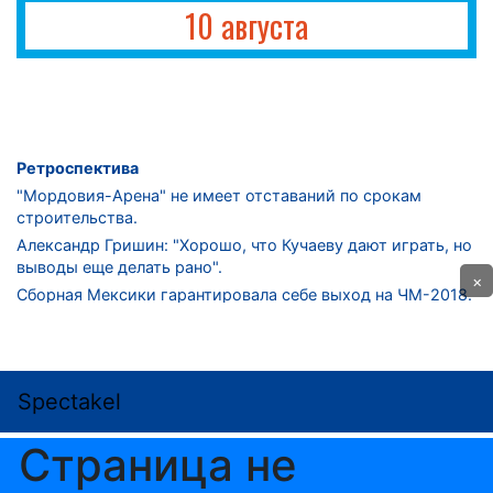
10 августа
Ретроспектива
"Мордовия-Арена" не имеет отставаний по срокам
строительства.
Александр Гришин: "Хорошо, что Кучаеву дают играть, но
выводы еще делать рано".
×
Сборная Мексики гарантировала себе выход на ЧМ-2018.
Дмитрий Сычев: "Безусловно, "Лужники" - лучший
стадион в стране".
ФНЛ. "Спартак-2" в меньшинстве проиграл "Лучу-
Энергии".
ЦСКА одержал 250-ю "сухую" победу в чемпионатах
России.