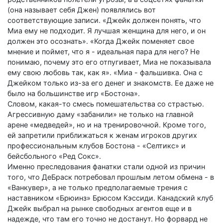
(она называет себя Джен) появлялись вот
соответствующие записи. «Джейк должен понять, что
Миа ему не подходит. Я лучшая женщина для него, и он
должен это осознать». «Когда Джейк поменяет свое
мнение и поймет, что я - идеальная пара для него? Не
понимаю, почему это его отпугивает, Миа не показывала
ему свою любовь так, как я». «Миа - фальшивка. Она с
Джейком только из-за его денег и знакомств. Ее даже не
было на большинстве игр «Бостона».
Словом, какая-то смесь помешательства со страстью.
Агрессивную даму «забанили» не только на главной
арене «медведей», но и на тренировочной. Кроме того,
ей запретили приближаться к женам игроков других
профессиональным клубов Бостона - «Селтикс» и
бейсбольного «Ред Сокс».
Именно преследования фанатки стали одной из причин
того, что ДеБраск потребовал прошлым летом обмена - в
«Ванкувер», а не только предполагаемые трения с
наставником «Брюинз» Брюсом Кэссиди. Канадский клуб
Джейк выбрал на рынке свободных агентов еще и в
надежде, что там его точно не достанут. Но форвард не