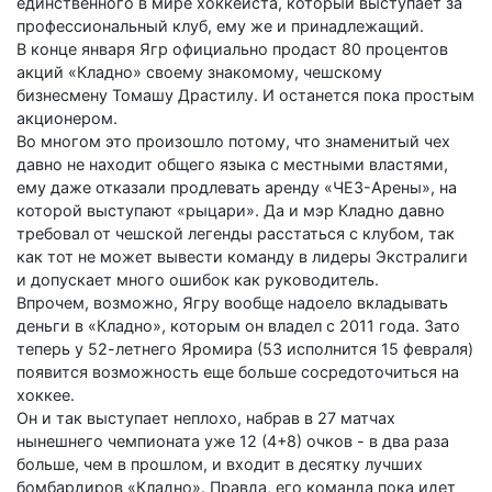
единственного в мире хоккеиста, который выступает за
профессиональный клуб, ему же и принадлежащий.
В конце января Ягр официально продаст 80 процентов
акций «Кладно» своему знакомому, чешскому
бизнесмену Томашу Драстилу. И останется пока простым
акционером.
Во многом это произошло потому, что знаменитый чех
давно не находит общего языка с местными властями,
ему даже отказали продлевать аренду «ЧЕЗ-Арены», на
которой выступают «рыцари». Да и мэр Кладно давно
требовал от чешской легенды расстаться с клубом, так
как тот не может вывести команду в лидеры Экстралиги
и допускает много ошибок как руководитель.
Впрочем, возможно, Ягру вообще надоело вкладывать
деньги в «Кладно», которым он владел с 2011 года. Зато
теперь у 52-летнего Яромира (53 исполнится 15 февраля)
появится возможность еще больше сосредоточиться на
хоккее.
Он и так выступает неплохо, набрав в 27 матчах
нынешнего чемпионата уже 12 (4+8) очков - в два раза
больше, чем в прошлом, и входит в десятку лучших
бомбардиров «Кладно». Правда, его команда пока идет