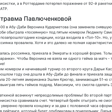
исистки, а в Роттердаме потерпел поражение от 92-й ракетк
 АТР.
 травма Павлюченковой
500 в Абу-Даби Вероника Кудерметова (она заменила снявшую
ерби обыграла «посеянную» под пятым номером Людмилу Сам
позапрошлогодние кондиции, когда входила в «Топ-10». Но, у
сиянка провалила. Хотя и это далеко не полная характеристик
алась россиянка, приехала в Эмираты в хорошей форме. Толь
аранки». Чтобы Вероника не взяла ни одного гейма за матч - 
ие!
ым номером и начинавшей турнир со второго круга Дарьи Ка
прошлом году она дошла в Абу-Даби до финала и приехала за
ала 20-летняя американка Эшлин Крюгер, занимающая 51-ю ст
 выиграв пять геймов подряд. Максимум, что смогла сделать 
асаткиной возникнут непреодолимые проблемы! Во второй па
нисистка сравнивала счет. Четвертый брейк отыграть не смогл
 уверенно провела концовку и за два с половиной часа оформ
в рейтинге, который будет опубликован в понедельник: Дарья