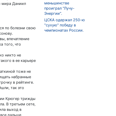
меньшинстве
и мира Даниил
проиграл "Лучу-
Энергии".
ЦСКА одержал 250-ю
"сухую" победу в
ся по болезни свою
чемпионатах России.
сонову.
вы, впечатление
а того, что
ко никто не
такого в ее карьере
саткиной тоже не
щищать набранные
рочку в рейтинге.
Эшли, так это
ртии Крюгер трижды
а. В третьем сете,
ила выход в
 все дальше