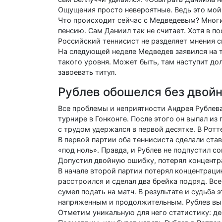
Ощущения просто невероятные. Ведь это мой
Что происходит сейчас с Медведевым? Многие
пенсию. Сам Даниил так не считает. Хотя в п
Российский теннисист не разделяет мнения ск
На следующей неделе Медведев заявился на т
такого уровня. Может быть, там наступит д
завоевать титул.
Рублев обошелся без двой
Все проблемы и неприятности Андрея Рублев
турнире в Гонконге. После этого он выпал из 
с трудом удержался в первой десятке. В Рот
В первой партии оба теннисиста сделали ставк
«под ноль». Правда, и Рублев не подпустил с
Допустил двойную ошибку, потерял концентра
В начале второй партии потерял концентрацию
расстроился и сделал два брейка подряд. Все
сумел подать на матч. В результате и судьба
напряженным и продолжительным. Рублев выигр
Отметим уникальную для него статистику: де