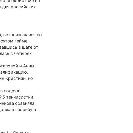
его спокойствие во
й для российских
, встречавшаяся со
есятом гейме.
азавшись в шаге от
лась с четырех
отаповой и Анны
квалификацию.
н Кристиан, но
ов подряд!
5:5 теннисистки
линкова сравняла
должает борьбу в
кв.) - Даниил