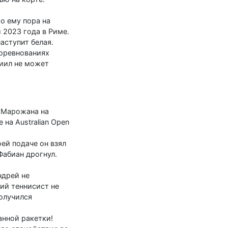
о ему пора на
 2023 года в Риме.
аступит белая.
соревнованиях
ниил не может
а Марожана на
 на Australian Open
оей подаче он взял
Фабиан дрогнул.
ндрей не
кий теннисист не
получился
анной ракетки!