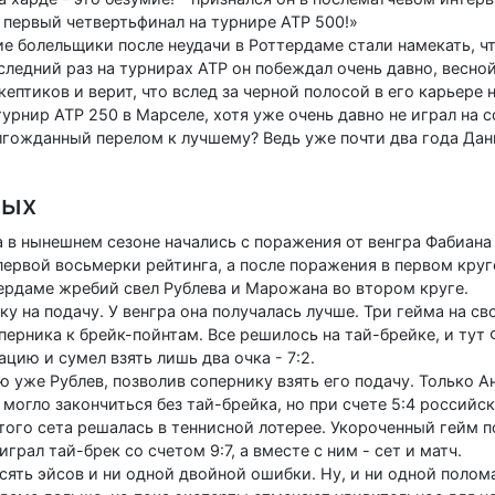
 первый четвертьфинал на турнире АТР 500!»
 болельщики после неудачи в Роттердаме стали намекать, чт
оследний раз на турнирах АТР он побеждал очень давно, весной
ептиков и верит, что вслед за черной полосой в его карьере н
урнир АТР 250 в Марселе, хотя уже очень давно не играл на 
олгожданный перелом к лучшему? Ведь уже почти два года Да
ных
а в нынешнем сезоне начались с поражения от венгра Фабиан
первой восьмерки рейтинга, а после поражения в первом круге
тердаме жребий свел Рублева и Марожана во втором круге.
у на подачу. У венгра она получалась лучше. Три гейма на св
оперника к брейк-пойнтам. Все решилось на тай-брейке, и тут 
цию и сумел взять лишь два очка - 7:2.
 уже Рублев, позволив сопернику взять его подачу. Только А
 могло закончиться без тай-брейка, но при счете 5:4 российс
 этого сета решалась в теннисной лотерее. Укороченный гейм 
ал тай-брек со счетом 9:7, а вместе с ним - сет и матч.
сять эйсов и ни одной двойной ошибки. Ну, и ни одной полом