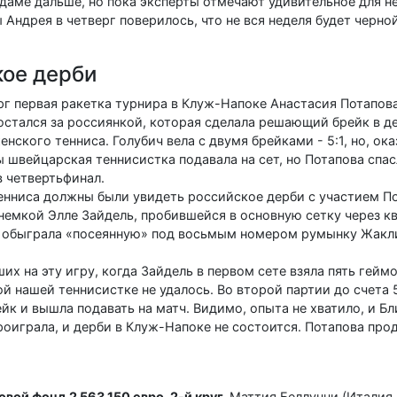
рдаме дальше, но пока эксперты отмечают удивительное для н
 Андрея в четверг поверилось, что не вся неделя будет черно
кое дерби
г первая ракетка турнира в Клуж-Напоке Анастасия Потапова
остался за россиянкой, которая сделала решающий брейк в д
нского тенниса. Голубич вела с двумя брейками - 5:1, но, ок
 швейцарская теннисистка подавала на сет, но Потапова спас
в четвертьфинал.
енниса должны были увидеть российское дерби с участием П
 немкой Элле Зайдель, пробившейся в основную сетку через 
а обыграла «посеянную» под восьмым номером румынку Жакли
х на эту игру, когда Зайдель в первом сете взяла пять гейм
ой нашей теннисистке не удалось. Во второй партии до счета 
ейк и вышла подавать на матч. Видимо, опыта не хватило, и Б
проиграла, и дерби в Клуж-Напоке не состоится. Потапова про
ой фонд 2 563 150 евро. 2-й круг.
Маттия Беллуччи (Италия, 