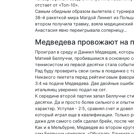
отстает от «Топ-10».
Самым обидным образом вылетела с турнира
38-й ракеткой мира Магдой Линнет из Польши.
втором получила травму, взяла медицинский п
Анастасия явно переигрывала соперницу…
Медведева провожают на 
Проиграл в среду и Даниил Медведев, котор
Матией Беллуччи, пробившимся в основную с
теннисистом из первой десятки стала событие
Рад буду проверить свои силы в поединке с
Никакого пиетета перед рейтинговым фаворит
3:4 на подаче Медведева. Две двойные ошибк
итальянец уверенно подал на сет.
К середине второй партии запал Беллуччи ст
десятки. Да и просто более сильного и опытн
характер. Уступая - 2:5, сравнял счет и дове
который играл еще в квалификации. Только р
даже для самого себя сделал брейк, после чег
Как и в Мельбурне, Медведев во втором круг
сам Беллуччи удивился. «Обыграть Даниила на