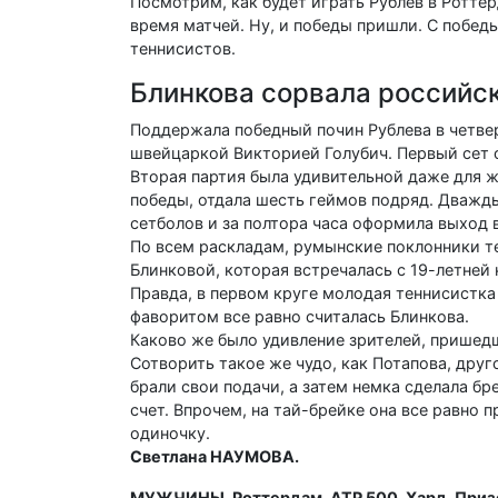
Посмотрим, как будет играть Рублев в Ротте
время матчей. Ну, и победы пришли. С победы
теннисистов.
Блинкова сорвала российс
Поддержала победный почин Рублева в четвер
швейцаркой Викторией Голубич. Первый сет 
Вторая партия была удивительной даже для же
победы, отдала шесть геймов подряд. Дважды
сетболов и за полтора часа оформила выход 
По всем раскладам, румынские поклонники т
Блинковой, которая встречалась с 19-летней
Правда, в первом круге молодая теннисистк
фаворитом все равно считалась Блинкова.
Каково же было удивление зрителей, пришедши
Сотворить такое же чудо, как Потапова, друг
брали свои подачи, а затем немка сделала бр
счет. Впрочем, на тай-брейке она все равно 
одиночку.
Светлана НАУМОВА.
МУЖЧИНЫ. Роттердам. ATP 500. Хард. Призов