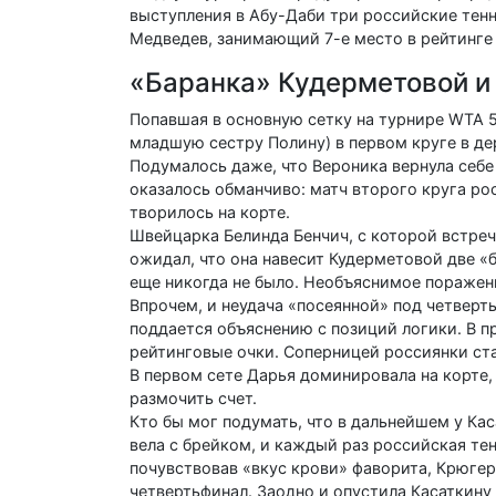
выступления в Абу-Даби три российские тенн
Медведев, занимающий 7-е место в рейтинге
«Баранка» Кудерметовой и
Попавшая в основную сетку на турнире WTA 
младшую сестру Полину) в первом круге в д
Подумалось даже, что Вероника вернула себе 
оказалось обманчиво: матч второго круга рос
творилось на корте.
Швейцарка Белинда Бенчич, с которой встреч
ожидал, что она навесит Кудерметовой две «б
еще никогда не было. Необъяснимое поражен
Впрочем, и неудача «посеянной» под четверт
поддается объяснению с позиций логики. В 
рейтинговые очки. Соперницей россиянки ст
В первом сете Дарья доминировала на корте,
размочить счет.
Кто бы мог подумать, что в дальнейшем у К
вела с брейком, и каждый раз российская тен
почувствовав «вкус крови» фаворита, Крюгер
четвертьфинал. Заодно и опустила Касаткину 