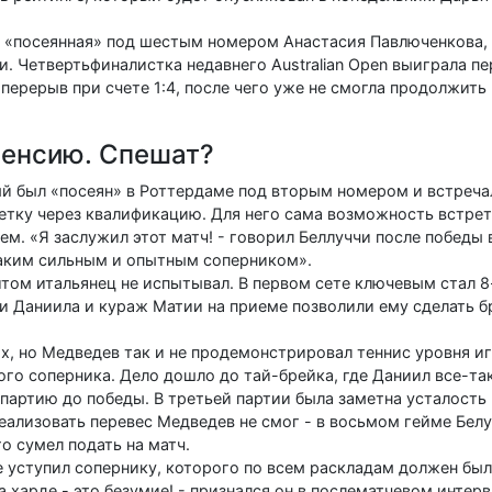
 «посеянная» под шестым номером Анастасия Павлюченкова, 
 Четвертьфиналистка недавнего Australian Open выиграла пер
ерерыв при счете 1:4, после чего уже не смогла продолжить 
пенсию. Спешат?
ый был «посеян» в Роттердаме под вторым номером и встреча
етку через квалификацию. Для него сама возможность встрет
м. «Я заслужил этот матч! - говорил Беллуччи после победы в
 таким сильным и опытным соперником».
ом итальянец не испытывал. В первом сете ключевым стал 8
и Даниила и кураж Матии на приеме позволили ему сделать б
их, но Медведев так и не продемонстрировал теннис уровня и
ого соперника. Дело дошло до тай-брейка, где Даниил все-та
л партию до победы. В третьей партии была заметна усталость
еализовать перевес Медведев не смог - в восьмом гейме Бел
о сумел подать на матч.
е уступил сопернику, которого по всем раскладам должен бы
 харде - это безумие! - признался он в послематчевом интерв