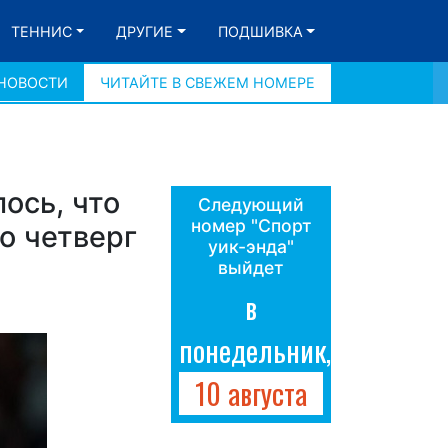
ТЕННИС
ДРУГИЕ
ПОДШИВКА
 НОВОСТИ
ЧИТАЙТЕ В СВЕЖЕМ НОМЕРЕ
ось, что
Следующий
номер "Спорт
о четверг
уик-энда"
выйдет
в
понедельник,
10 августа