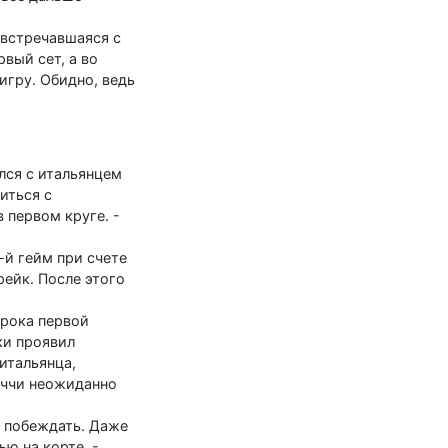
встречавшаяся с
вый сет, а во
игру. Обидно, ведь
лся с итальянцем
иться с
 первом круге. -
-й гейм при счете
рейк. После этого
грока первой
ки проявил
 итальянца,
уччи неожиданно
л побеждать. Даже
ью на корте. -