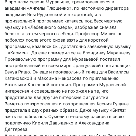
В прошлом сезоне Муравьева, тренировавшаяся в
академии «Ангелы Плющенко», по настоянию директора
академии Яны Рудковской и в короткой, и в
произвольной программах каталась под бессмертную
музыку из «Лебединого озера», изображая сначала
белого, а затем черного лебедя. Профессор Мишин не
побоялся после этого снова взять для короткой
программы, казалось бы, достаточно заезженную музыку
- «Кармен». Да еще примерил ее на блондинку Муравьеву
Произвольную программу для Муравьевой поставил
востребованный во всем мире французский постановщик
Бенуа Ришо. Он еще и произвольный танец для Василисы
Кагановской и Максима Некрасова по приглашению
Анжелики Крыловой поставил. Программа Муравьевой
интересная и совершенно не похожая на те, что
представили две другие питерские фигуристки.
Заметно повзрослевшая и похорошевшая Ксения Гущина
предстала в двух разных образах. Даже музыку «Битлз»
взять не побоялась. Сумели по-новому раскрыть свою
подопечную Кирилл Давыденко и Александрина
Дегтярева.
А вот красивая, женственная, пластичная Анна Фролова в