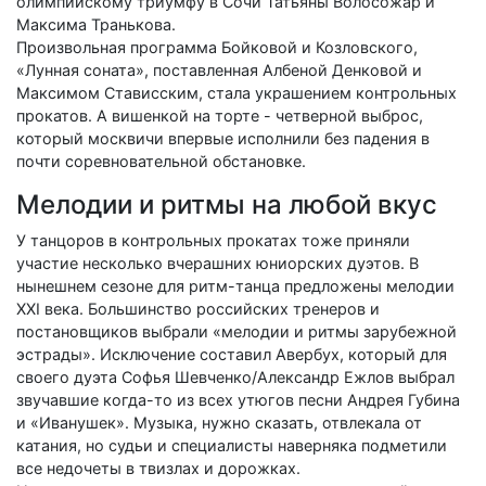
олимпийскому триумфу в Сочи Татьяны Волосожар и
Максима Транькова.
Произвольная программа Бойковой и Козловского,
«Лунная соната», поставленная Албеной Денковой и
Максимом Стависским, стала украшением контрольных
прокатов. А вишенкой на торте - четверной выброс,
который москвичи впервые исполнили без падения в
почти соревновательной обстановке.
Мелодии и ритмы на любой вкус
У танцоров в контрольных прокатах тоже приняли
участие несколько вчерашних юниорских дуэтов. В
нынешнем сезоне для ритм-танца предложены мелодии
XXI века. Большинство российских тренеров и
постановщиков выбрали «мелодии и ритмы зарубежной
эстрады». Исключение составил Авербух, который для
своего дуэта Софья Шевченко/Александр Ежлов выбрал
звучавшие когда-то из всех утюгов песни Андрея Губина
и «Иванушек». Музыка, нужно сказать, отвлекала от
катания, но судьи и специалисты наверняка подметили
все недочеты в твизлах и дорожках.