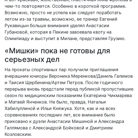
чем-то повторяется. Особенно в короткой программе.
Возможно, просто не успела как следует поработать
летом из-за травмы, возможно, ее тренер Евгений
Рукавицын больше внимания уделял Анастасии
Губановой, которая в Пекине завоевала квоту на
Олимпиаду и выступит в Милане, представляя Грузию.
«Мишки» пока не готовы для
серьезных дел
На прокаты спортивных пар получили приглашения
вчерашние юниоры Вероника Меренкова/Даниль Га­ли­мов
и Таисия Щербинина/Артем Петров. После годичного
перерыва вновь предстали перед публикой пропустившие
сезон по медицинским показаниям Екатерина Чикмарева
и Матвей Янченков. Не было, правда, Натальи
Хабилуллиной и Ильи Княжука. Хотя, как и на всех
соревнованиях последних лет, все внимание было
приковано к дуэли Анастасии Мишиной и Александра
Галлямова с Александрой Бойковой и Дмитрием
Козловским.