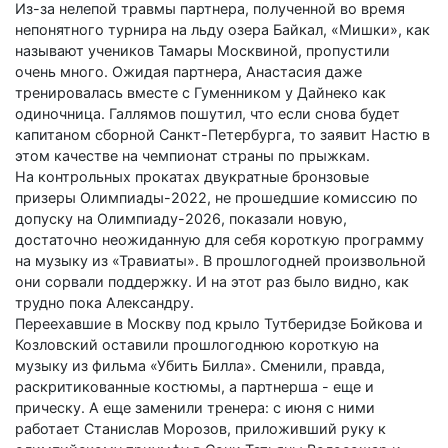
Из-за нелепой травмы партнера, полученной во время
непонятного турнира на льду озера Байкал, «Мишки», как
называют учеников Тамары Москвиной, пропустили
очень много. Ожидая партнера, Анастасия даже
тренировалась вместе с Гуменником у Дайнеко как
одиночница. Галлямов пошутил, что если снова будет
капитаном сборной Санкт-Петербурга, то заявит Настю в
этом качестве на чемпионат страны по прыжкам.
На контрольных прокатах двукратные бронзовые
призеры Олимпиады-2022, не прошедшие комиссию по
допуску на Олимпиаду-2026, показали новую,
достаточно неожиданную для себя короткую программу
на музыку из «Травиаты». В прошлогодней произвольной
они сорвали поддержку. И на этот раз было видно, как
трудно пока Александру.
Переехавшие в Москву под крыло Тутберидзе Бойкова и
Козловский оставили прошлогоднюю короткую на
музыку из фильма «Убить Билла». Сменили, правда,
раскритикованные костюмы, а партнерша - еще и
прическу. А еще заменили тренера: с июня с ними
работает Станислав Морозов, приложивший руку к