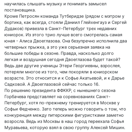
научилась слышать музыку и понимать замысел
постановщика.
Кроме Петросян команда Тутберидзе (рядом с мэтром у
бортика, как всегда, стояли Даниил Глейхенгауз и Сергей
Дудаков) привезла в Санкт-Петербург трех недавних
юниорок. Из этого трио лучше всего смотрелась самая
юная - Алиса Двоеглазова. Она безупречно исполнила два
четверных прыжка, а это уже серьезная заявка на
большие победы в сезоне. Правда, насколько долго
легкая и воздушная сегодня Двоеглазова будет такой?
Ведь две другие ученицы Этери Георгиевны, взрослея,
потеряли многое из того, чем покоряли в юниорском
возрасте. Это относится и к Софье Акатьевой, и к Дарье
Садковой. А Двоеглазовой сейчас только 16.
По решению президента ФФККР, с нынешнего сезона
Горбачева представляет на соревнованиях Санкт-
Петербург, хотя по-прежнему тренируется в Москве у
Софьи Федченко. Зато теперь можно говорить о том, что
конкуренция между питерскими фигуристками заметно
возросла. Ведь из Москвы в наш город переехала Софья
Муравьева, которую взял в свою группу Алексей Мишин.