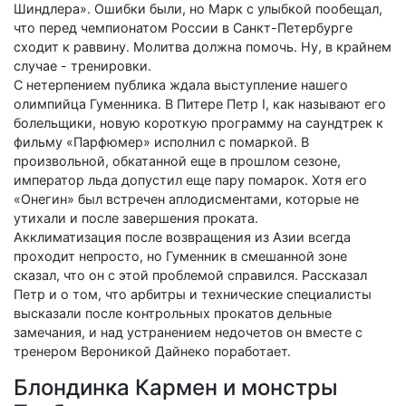
Шиндлера». Ошибки были, но Марк с улыбкой пообещал,
что перед чемпионатом России в Санкт-Петербурге
сходит к раввину. Молитва должна помочь. Ну, в крайнем
случае - тренировки.
С нетерпением публика ждала выступление нашего
олимпийца Гуменника. В Питере Петр I, как называют его
болельщики, новую короткую программу на саундтрек к
фильму «Парфюмер» исполнил с помаркой. В
произвольной, обкатанной еще в прошлом сезоне,
император льда допустил еще пару помарок. Хотя его
«Онегин» был встречен аплодисментами, которые не
утихали и после завершения проката.
Акклиматизация после возвращения из Азии всегда
проходит непросто, но Гуменник в смешанной зоне
сказал, что он с этой проблемой справился. Рассказал
Петр и о том, что арбитры и технические специалисты
высказали после контрольных прокатов дельные
замечания, и над устранением недочетов он вместе с
тренером Вероникой Дайнеко поработает.
Блондинка Кармен и монстры