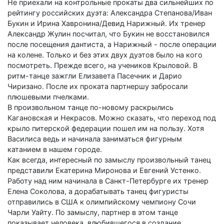
Не приехали на контрольные прокаты два сильнейших по
рейтингу российских дуэта: Александра Степанова/Иван
Букин и Ирина Хавронина/Девид Нарижный. Их тренер
Александр Жулин посчитал, что Букин не восстановился
после посещения дантиста, а Нарижный - после операции
на колене. Только и без этих двух дуэтов было на кого
посмотреть. Прежде всего, на учеников Крыловой. В
ритм-танце зажгли Елизавета Пасечник и Дарио
Чиризано. После их проката партнершу забросали
плюшевыми пчелками.
В произвольном танце по-новому раскрылись
Кагановская и Некрасов. Можно сказать, что переход под
крыло питерской федерации пошел им на пользу. Хотя
Василиса ведь и начинала заниматься фигурным
катанием в нашем городе.
Как всегда, интересный по замыслу произвольный танец
представили Екатерина Миронова и Евгений Устенко.
Работу над ним начинала в Санкт-Петербурге их тренер
Елена Соколова, а дорабатывать танец фигуристы
отправились в США к олимпийскому чемпиону Сочи
Чарли Уайту. По замыслу, партнер в этом танце
показывает человека, влюбившегося в создание