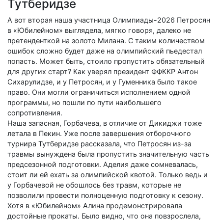
Тутберидзе
А вот вторая наша участница Олимпиады-2026 Петросян
в «Юбилейном» выглядела, мягко говоря, далеко не
претенденткой на золото Милана. С таким количеством
ошибок сложно будет даже на олимпийский пьедестал
попасть. Может быть, стоило пропустить обязательный
для других старт? Как уверял президент ФФККР Антон
Сихарулидзе, и у Петросян, и у Гуменника было такое
право. Они могли ограничиться исполнением одной
программы, но пошли по пути наибольшего
сопротивления.
Наша запасная, Горбачева, в отличие от Дикиджи тоже
летала в Пекин. Уже после завершения отборочного
турнира Тутберидзе рассказала, что Петросян из-за
травмы вынуждена была пропустить значительную часть
предсезонной подготовки. Аделия даже сомневалась,
стоит ли ей ехать за олимпийской квотой. Только ведь и
у Горбачевой не обошлось без травм, которые не
позволили провести полноценную подготовку к сезону.
Хотя в «Юбилейном» Алина продемонстрировала
достойные прокаты. Было видно, что она повзрослела,