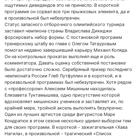
ощутимых дивидендов это не принесло. В короткой
программе он сорвал все три прыжковых элемента, да и
в произвольной был небезупречен.
Статус запасного отборочного олимпийского турнира
заставил чемпиона страны Владислава Дикиджи
форсировать набор формы. С постановкой программ
тренерскому штабу во главе с Олегом Татауровым
помогал недавно завершивший карьеру Михаил Коляда.
Он на контрольных прокатах выполнял еще и роль
комментатора. Давать оценку собственной постановке
было достаточно сложно. Серебряный призер последнего
чемпионата России Глеб Лутфуллин и в короткой, и в
произвольной программах был небезупречен. Хотя рядом
с «профессором» Алексеем Мишиным находилась
Елизавета Туктамышева, одно присутствие которой
вдохновляет мишинских учеников и заставляет их, по
крайней мере, тройной аксель выполнять безупречно.
Один из лучших артистов среди фигуристов Марк
Кондратюк в этом сезоне несколько удивил выбором тем
для своих программ. В короткой - зажигательная «Хава
Нагила», в произвольной - трагический «Список