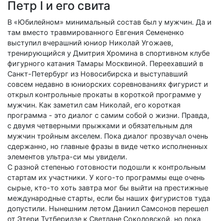
Петр I и его свита
В «Юбилейном» минимальный состав был у мужчин. Да и
там вместо травмированного Евгения Семененко
выступил вчерашний юниор Николай Угожаев,
тренирующийся у Дмитрия Хромина в спортивном клубе
фигурного катания Тамары Москвиной. Переехавший в
Санкт-Петербург из Новосибирска и выступавший
совсем недавно в юниорских соревнованиях фигурист и
открыл контрольные прокаты в короткой программе у
мужчин. Как заметил сам Николай, его короткая
программа - это диалог с самим собой о жизни. Правда,
с двумя четверными прыжками и обязательным для
мужчин тройным акселем. Пока диалог прозвучал очень
сдержанно, но главные фразы в виде четко исполненных
элементов ультра-си мы увидели.
С разной степенью готовности подошли к контрольным
стартам их участники. У кого-то программы еще очень
сырые, кто-то хоть завтра мог бы выйти на престижные
международные старты, если бы наших фигуристов туда
допустили. Нынешним летом Даниил Самсонов перешел
от Этери Тутберидзе к Светлане Соколовской, но пока