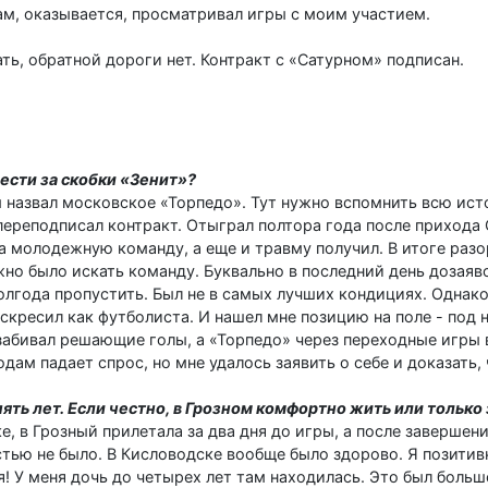
ам, оказывается, просматривал игры с моим участием.
ать, обратной дороги нет. Контракт с «Сатурном» подписан.
нести за скобки «Зенит»?
ы назвал московское «Торпедо». Тут нужно вспомнить всю ист
переподписал контракт. Отыграл полтора года после прихода
 за молодежную команду, а еще и травму получил. В итоге разо
но было искать команду. Буквально в последний день дозая
полгода пропустить. Был не в самых лучших кондициях. Однак
скресил как футболиста. И нашел мне позицию на поле - под
 забивал решающие голы, а «Торпедо» через переходные игры 
дам падает спрос, но мне удалось заявить о себе и доказать,
пять лет. Если честно, в Грозном комфортно жить или только
е, в Грозный прилетала за два дня до игры, а после завершен
стью не было. В Кисловодске вообще было здорово. Я позити
! У меня дочь до четырех лет там находилась. Это был боль