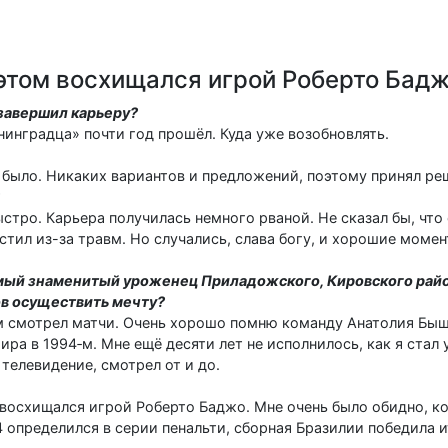
 этом восхищался игрой Роберто Бад
 завершил карьеру?
енинградца» почти год прошёл. Куда уже возобновлять.
не было. Никаких вариантов и предложений, поэтому принял ре
ыстро. Карьера получилась немного рваной. Не сказал бы, чт
тил из-за травм. Но случались, слава богу, и хорошие момен
амый знаменитый уроженец Приладожского, Кировского райо
ов осуществить мечту?
ом смотрел матчи. Очень хорошо помню команду Анатолия Быш
а в 1994‑м. Мне ещё десяти лет не исполнилось, как я стал 
телевидение, смотрел от и до.
 восхищался игрой Роберто Баджо. Мне очень было обидно, ко
4 определился в серии пенальти, сборная Бразилии победила и