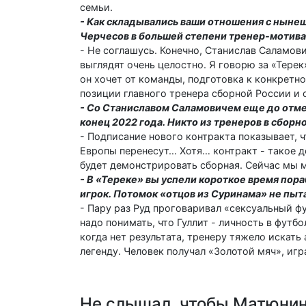
семьи.
- Как складывались ваши отношения с ныне
Черчесов в большей степени тренер-мотив
- Не соглашусь. Конечно, Станислав Саламови
выглядят очень целостно. Я говорю за «Тере
он хочет от команды, подготовка к конкретно
позиции главного тренера сборной России и 
- Со Станиславом Саламовичем еще до отме
конец 2022 года. Никто из тренеров в сборно
- Подписание нового контракта показывает, ч
Европы перенесут… Хотя… контракт - такое де
будет демонстрировать сборная. Сейчас мы 
- В «Тереке» вы успели короткое время пор
игрок. Потомок «отцов из Суринама» не пыт
- Пару раз Руд проговаривал «сексуальный ф
надо понимать, что Гуллит - личность в футбо
когда нет результата, тренеру тяжело искать
легенду. Человек получал «Золотой мяч», иг
Не слышал, чтобы Матюнин