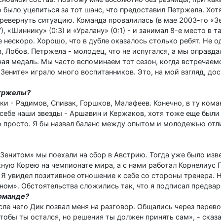
 было уцепиться за тот шанс, что предоставил Петржела. Хотя
ревернуть ситуацию. Команда провалилась (в мае 2003-го «З
, «Шиннику» (0:3) и «Уралану» (0:1) - и занимал 8-е место в т
 нескоро. Хорошо, что в дубле оказалось столько ребят. Не 
, Лобов. Петржела - молодец, что не испугался, а мы оправда
ая медаль. Мы часто вспоминаем тот сезон, когда встречаем
«Зените» играло много воспитанников. Это, на мой взгляд, до
етржелы?
и - Радимов, Спивак, Горшков, Малафеев. Конечно, в ту ­кома
себе наши звезды - Аршавин и Кержаков, хотя тоже еще был
о просто. Я бы назвал баланс между опытом и молодежью отл
«Зенитом» мы поехали на сбор в Австрию. Тогда уже было изве
ную Корею на чемпионате мира, а с нами работал Корнелиус 
 увидел позитивное отношение к себе со стороны тренера. Но
ном». Обстоятельства сложились так, что я подписал предвар
команде?
сле чего Дик позвал меня на разговор. Общались через перев
тобы ты остался, но решения ты должен принять сам», - сказа