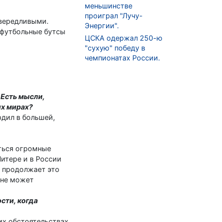
меньшинстве
проиграл "Лучу-
ивередливыми.
Энергии".
и футбольные бутсы
ЦСКА одержал 250-ю
"сухую" победу в
чемпионатах России.
 Есть мысли,
ых мирах?
рдил в большей,
аться огромные
Питере и в России
и продолжает это
 не может
сти, когда
ких обстоятельствах