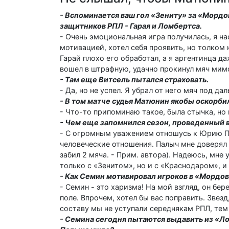
- Вспоминается ваш гол «Зениту» за «Мордов
защитников РПЛ - Гарая и Ломбертса.
- Очень эмоциональная игра получилась, я н
мотивацией, хотел себя проявить, но толком 
Гарай плохо его обработал, а я аргентинца д
вошел в штрафную, удачно прокинул мяч мимо
- Там еще Витсель пытался страховать.
- Да, но не успел. Я убрал от него мяч под д
- В том матче судья Матюнин якобы оскорбил
- Что-то припоминаю такое, была стычка, но
- Чем еще запомнился сезон, проведенный 
- С огромным уважением отношусь к Юрию Па
человеческие отношения. Палыч мне доверял 
забил 2 мяча. - Прим. автора). Надеюсь, мне
только с «Зенитом», но и с «Краснодаром», 
- Как Семин мотивировал игроков в «Мордов
- Семин - это харизма! На мой взгляд, он бе
поле. Впрочем, хотел бы вас поправить. Звез
составу мы не уступали середнякам РПЛ, тем
- Семина сегодня пытаются выдавить из «Ло