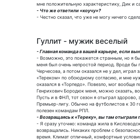
мне положительную характеристику, Дик и с
- Что же ответили «коучу»?
- Честно сказал, что уже не могу ничего сдел
Гуллит - мужик веселый
- Главная команда в вашей карьере, если вы
- Возможно, это покажется странным, но я б
меня был очень непростой период. Вроде бы 
Черчесова, а потом оказался не у дел, играл
«Тереком» по обоюдному согласию, и мне нуж
оказался в «Торпедо». Повезло, мог вообще 
Генрихович Бородюк меня, можно сказать, во
Пусть и в ФНЛ, тот сезон я отыграл здорово,
Премьер-лигу. Обычно на футболистов к 30 го
полезен командам РПЛ.
- Возвращаясь к «Тереку», вы там отыграли 
- Я сразу уточню: команда жила в Кисловодск
возвращались. Никаких проблем с безопасно
время. Климат отличный, комфортные условия