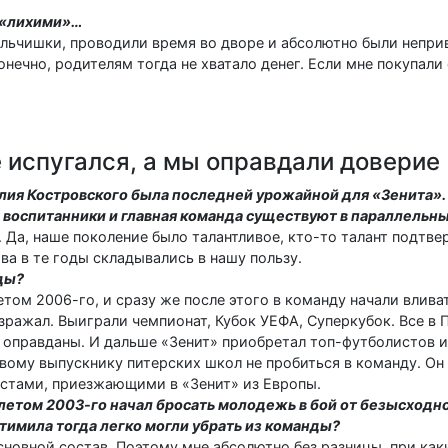
т «лихими»…
мальчишки, проводили время во дворе и абсолютно были непр
онечно, родителям тогда не хватало денег. Если мне покупал
е испугался, а мы оправдали доверие
лия Костровского была последней урожайной для «Зенита».
 воспитанники и главная команда существуют в параллельн
 Да, наше поколение было талантливое, кто-то талант подтве
ва в те годы складывались в нашу пользу.
ды?
летом 2006-го, и сразу же после этого в команду начали влив
озражал. Выиграли чемпионат, Кубок УЕФА, Суперкубок. Все в 
и оправданы. И дальше «Зенит» приобретал топ-футболистов 
ивому выпускнику питерских школ не пробиться в команду. Он
стами, приезжающими в «Зенит» из Европы.
летом 2003-го начал бросать молодежь в бой от безысходно
стимила тогда легко могли убрать из команды?
 основной состав. Поэтому мне абсолютно без разницы, при ка