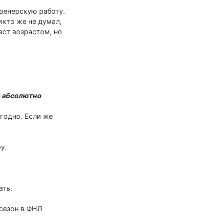
ренерскую работу.
икто же не думал,
аст возрастом, но
о абсолютно
угодно. Если же
у.
ать.
 сезон в ФНЛ