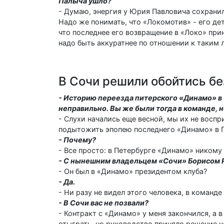
Палыча ушло?
- Думаю, энергия у Юрия Павловича сохранил
Надо же понимать, что «Локомотив» - его дет
что последнее его возвращение в «Локо» прин
надо быть аккуратнее по отношении к таким 
В Сочи решили обойтись бе
- Историю переезда питерского «Динамо» в 
неправильно. Вы же были тогда в команде, 
- Слухи начались еще весной, мы их не воспр
подытожить эпопею последнего «Динамо» в П
- Почему?
- Все просто: в Петербурге «Динамо» никому 
- С нынешним владельцем «Сочи» Борисом 
- Он был в «Динамо» президентом клуба?
- Да.
- Ни разу не видел этого человека, в команде
- В Сочи вас не позвали?
- Контракт с «Динамо» у меня закончился, а в
отыграть, но руководство приняло решение уе