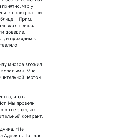
 понятно, что у
енит» проиграл три
аблице. - Прим.
один же я пришел
ли доверие.
ся, и приходим к
ставляло
н­ду многое вложил
и молодыми. Мне
ичительной чертой
стно, что в
Пот. Мы провели
 он не знал, что
ительный контракт.
одчика. «Не
л Адвокат. Пот дал