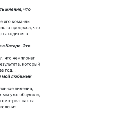
ь мнения, что
се его команды
ного процесса, что
о находится в
в Катаре. Это
л, что чемпионат
результата, который
ез год…
ыл мой любимый
ленное видение,
ак мы уже обсудили,
 смотрел, как на
коления.