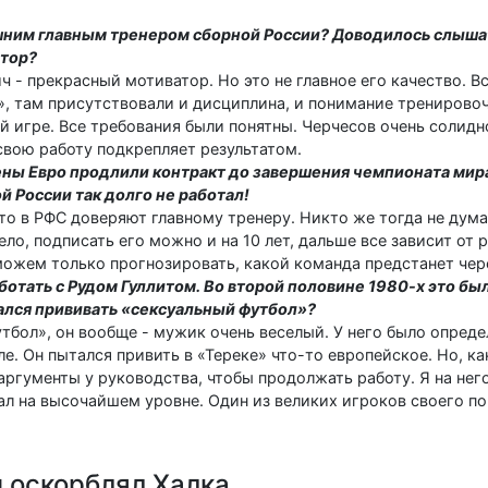
шним главным тренером сборной России? Доводилось слышат
атор?
ч - прекрасный мотиватор. Но это не главное его качество. В
к», там присутствовали и дисциплина, и понимание тренировоч
й игре. Все требования были понятны. Черчесов очень солидн
свою работу подкрепляет результатом.
ны Евро продлили контракт до завершения чемпионата мира 
й России так долго не работал!
то в РФС доверяют главному тренеру. Никто же тогда не дума
ло, подписать его можно и на 10 лет, дальше все зависит от 
можем только прогнозировать, какой команда предстанет чер
аботать с Рудом Гуллитом. Во второй половине 1980-х это б
ался прививать «сексуальный футбол»?
утбол», он вообще - мужик очень веселый. У него было опреде
ле. Он пытался привить в «Тереке» что-то европейское. Но, к
 аргументы у руководства, чтобы продолжать работу. Я на него
рал на высочайшем уровне. Один из великих игроков своего по
 оскорблял Халка