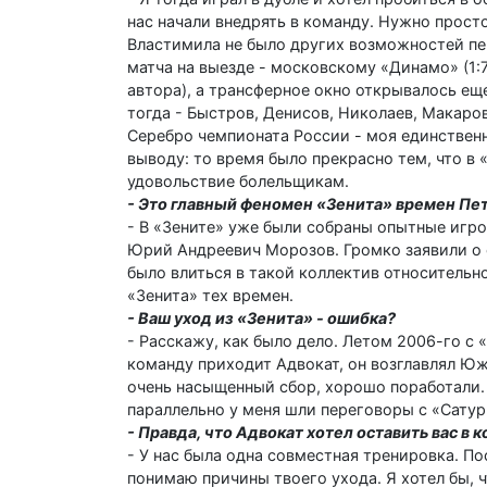
нас начали внедрять в команду. Нужно просто
Властимила не было других возможностей пе
матча на выезде - московскому «Динамо» (1:7)
автора), а трансферное окно открывалось еще
тогда - Быстров, Денисов, Николаев, Макаров
Серебро чемпионата России - моя единственн
выводу: то время было прекрасно тем, что в 
удовольствие болельщикам.
- Это главный феномен «Зенита» времен П
- В «Зените» уже были собраны опытные игрок
Юрий Андреевич Морозов. Громко заявили о 
было влиться в такой коллектив относительн
«Зенита» тех времен.
- Ваш уход из «Зенита» - ошибка?
- Расскажу, как было дело. Летом 2006-го с 
команду приходит Адвокат, он возглавлял Юж
очень насыщенный сбор, хорошо поработали. Я
параллельно у меня шли переговоры с «Сатур
- Правда, что Адвокат хотел оставить вас в 
- У нас была одна совместная тренировка. По
понимаю причины твоего ухода. Я хотел бы, ч