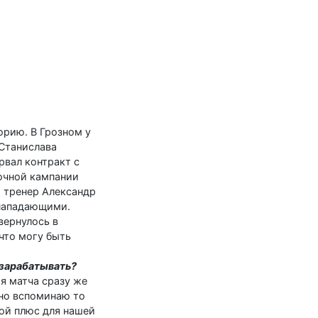
орию. В Грозном у
 Станислава
рвал контракт с
вочной кампании
о тренер Александр
 нападающими.
вернулось в
 что могу быть
 зарабатывать?
ия матча сразу же
вно вспоминаю то
шой плюс для нашей