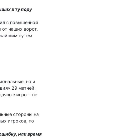
ших в ту пору
дил с повышенной
 от наших ворот.
атчайшим путем
иональные, но и
вия» 29 матчей,
дачные игры - не
ильные стороны на
ных игроков, по
ошибку, или время