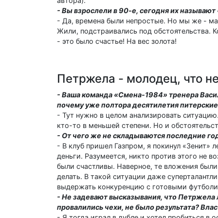
автора).
- Вы взрослели в 90-е, сегодня их называю
- Да, времена были непростые. Но мы же - 
Жили, подстраивались под обстоятельства. К
- это было счастье! На вес золота!
Петржела - молодец, что н
- Ваша команда «Смена-1984» тренера Васи
почему уже полтора десятилетия питерские
- Тут нужно в целом анализировать ситуацию.
кто-то в меньшей степени. Но и обстоятельст
- От чего же не складываются последние го
- В клуб пришел Газпром, я покинул «Зенит» 
деньги. Разумеется, никто против этого не в
были счастливы. Наверное, те вложения был
делать. В такой ситуации даже суперталантл
выдержать конкуренцию с готовыми футболи
- Не задевают высказывания, что Петржела 
провалились чехи, не было результата? Вла
- Я тогда играл в дубле и хотел пробиться в