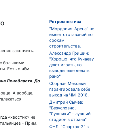
жо
Ретроспектива
"Мордовия-Арена" не
имеет отставаний по
срокам
строительства.
шение закончить.
Александр Гришин:
"Хорошо, что Кучаеву
о с большими
дают играть, но
ты. Есть о чём
выводы еще делать
рано".
на Ленобласти. До
Сборная Мексики
гарантировала себе
овца. А вообще,
выход на ЧМ-2018.
увлекаться
Дмитрий Сычев:
"Безусловно,
"Лужники" - лучший
гда «хвостик» не
стадион в стране".
тальянцев - Прим.
ФНЛ. "Спартак-2" в