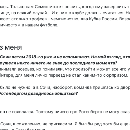
ась. Только сам Семин может решить, когда ему завершить т
ище, на всякий случай… И с ним в клубе должны считаться. Н
есет столько трофеев - чемпионство, два Кубка России. Возр
личностям в нашем футболе.
з меня
Сочи летом 2018-го уже и не вспоминают. На мой взгляд, эт
неужели никто ничего не знал до последнего момента?
инимали всерьез, но понимали, что произойти может все что 
итере, для меня лично переезд не стал каким-то сюрпризом.
было не нужно, а в Сочи, наоборот, команда пришлась ко двор
Ротенбергом доводилось общаться?
 он не появлялся. Поэтому ничего про Ротенберга не могу сказ
 Сочи, к сожалению, не пригласили. Я был бы рад хотя бы еще
хать в Сочи без меня.