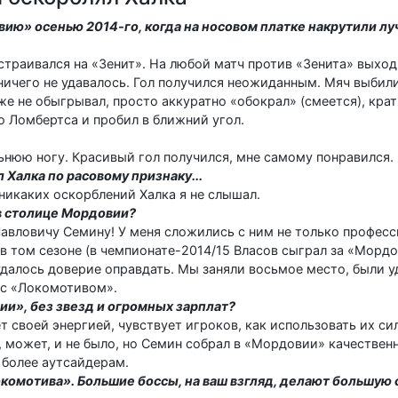
ию» осенью 2014-го, когда на носовом платке накрутили луч
астраивался на «Зенит». На любой матч против «Зенита» выхо
ничего не удавалось. Гол получился неожиданным. Мяч выбили
аже не обыгрывал, просто аккуратно «обокрал» (смеется), кр
 Ломбертса и пробил в ближний угол.
альнюю ногу. Красивый гол получился, мне самому понравился.
 Халка по расовому признаку...
 никаких оскорблений Халка я не слышал.
в столице Мордовии?
вловичу Семину! У меня сложились с ним не только професс
в том сезоне (в чемпионате-2014/15 Власов сыграл за «Мордо
 удалось доверие оправдать. Мы заняли восьмое место, были у
и с «Локомотивом».
ии», без звезд и огромных зарплат?
рет своей энергией, чувствует игроков, как использовать их с
д, может, и не было, но Семин собрал в «Мордовии» качествен
 более аутсайдерам.
комотива». Большие боссы, на ваш взгляд, делают большую 