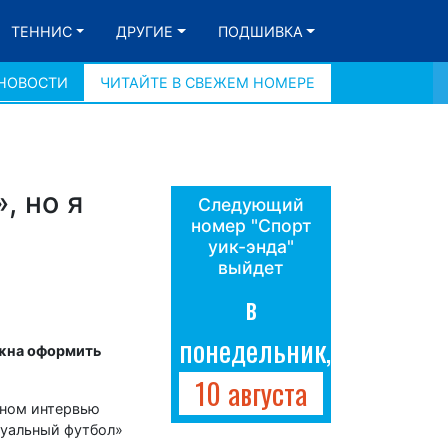
ТЕННИС
ДРУГИЕ
ПОДШИВКА
 НОВОСТИ
ЧИТАЙТЕ В СВЕЖЕМ НОМЕРЕ
, но я
Следующий
номер "Спорт
уик-энда"
выйдет
в
понедельник,
лжна оформить
10 августа
вном интервью
суальный футбол»