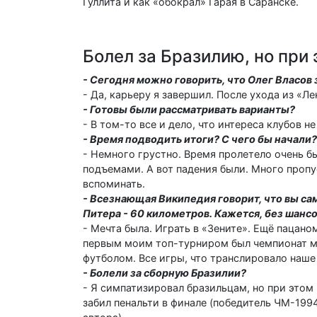
Гуллита и как «обокрал» Гарая в Саранске.
Болел за Бразилию, но при
- Сегодня можно говорить, что Олег Власов
- Да, карьеру я завершил. После ухода из «Л
- Готовы были рассматривать варианты?
- В том-то все и дело, что интереса клубов 
- Время подводить итоги? С чего бы начали?
- Немного грустно. Время пролетело очень б
подъемами. А вот падения были. Много пропус
вспоминать.
- Всезнающая Википедия говорит, что вы с
Питера - 60 километров. Кажется, без шанс
- Мечта была. Играть в «Зените». Ещё пацан
первым моим топ-турниром был чемпионат мир
футболом. Все игры, что транслировало наше 
- Болели за сборную Бразилии?
- Я симпатизировал бразильцам, но при этом
забил пенальти в финале (победитель ЧМ-199