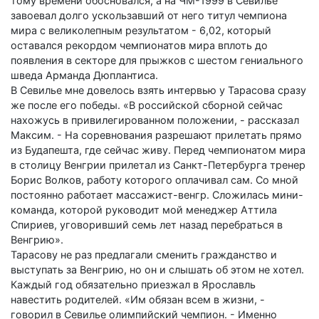
тому времени обосновался, а на ЧМ-1999 в Севилье
завоевал долго ускользавший от него титул чемпиона
мира с великолепным результатом - 6,02, который
оставался рекордом чемпионатов мира вплоть до
появления в секторе для прыжков с шестом гениального
шведа Арманда Дюплантиса.
В Севилье мне довелось взять интервью у Тарасова сразу
же после его победы. «В российской сборной сейчас
нахожусь в привилегированном положении, - рассказал
Максим. - На соревнования разрешают прилетать прямо
из Будапешта, где сейчас живу. Перед чемпионатом мира
в столицу Венгрии прилетал из Санкт-Петербурга тренер
Борис Волков, работу которого оплачивал сам. Со мной
постоянно работает массажист-венгр. Сложилась мини-
команда, которой руководит мой менеджер Аттила
Спириев, уговоривший семь лет назад перебраться в
Венгрию».
Тарасову не раз предлагали сменить гражданство и
выступать за Венгрию, но он и слышать об этом не хотел.
Каждый год обязательно приезжал в Ярославль
навестить родителей. «Им обязан всем в жизни, -
говорил в Севилье олимпийский чемпион. - Именно