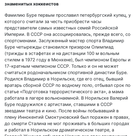
знаменитых хоккеистов
Фамилию Буре первым прославил петербургский купец, у
которого считали за честь приобрести часы
представители самых известных семей Российской
Империи. В СССР она ассоциировалась, прежде всего, со
спортсменами. Заслуженный мастер спорта Владимир
Буре четырежды становился призером Олимпиад
(трижды в эстафетах и на дистанции 100 м вольным
стилем в 1972 году в Мюнхене), был чемпионом Европы и
17-кратным чемпионом СССР. Только и он не может
считаться родоначальником спортивной династии Буре.
Родился Владимир в Норильске, где его отец, бывший
вратарь сборной СССР по водному поло, отбывал срок по
статье «Подготовка террористического акта», а мама
работала в лагере вольнонаемной. В Норильске Валерий
Буре подружился с артистами, ставшими в СССР
звездами театра и кино. После войны побывавший в
плену Иннокентий Смоктуновский был поражен в правах,
до смерти Сталина не мог проживать в больших городах
и работал в Норильском драматическом театре, а