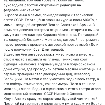
телевидении. Комментировала любимый теннис,
руководила работой спортивных редакций на
федеральных каналах.
Выросла Анна в семье, принадлежащей к творческой
элите СССР. Ее отец был главным художником МХАТа, а
мама - ведущей актрисой Театра Советской Армии. В
семь лет девочка потеряла отца, а мать вторично вышла
замуж за композитора Кирилла Молчанова. Популярный
телеведущий Владимир Молчанов, который прогремел в
перестроечные времена с авторской программой «До и
после полуночи», брат Дмитриевой.
В детстве Аня интересовалась живописью и вместе с
отцом часто выходила на плэнер. Теннисный корт
будущая чемпионка впервые увидела в подмосковном
доме отдыха, где проводили летние месяцы мхатовцы. Ее
первым тренером стал двоюродный дед, Всеволод
Вербицкий. На матчи с его участием ходил весь театр, а
его победы отмечались, как премьеры. Толк в теннисе
мхатовцы знали. Ведь на сцене знаменитого театра играл
многократный чемпион СССР Николай Озеров.
Юную Анечку сразу же окрестили будущей чемпионкой.
Помог ей на тернистом спортивном пути художник Борис