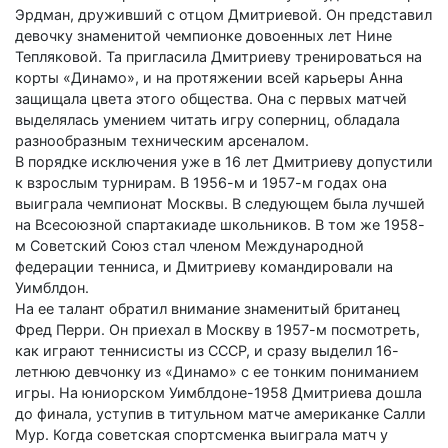
Эрдман, друживший с отцом Дмитриевой. Он представил
девочку знаменитой чемпионке довоенных лет Нине
Тепляковой. Та пригласила Дмитриеву тренироваться на
корты «Динамо», и на протяжении всей карьеры Анна
защищала цвета этого общества. Она с первых матчей
выделялась умением читать игру соперниц, обладала
разнообразным техническим арсеналом.
В порядке исключения уже в 16 лет Дмитриеву допустили
к взрослым турнирам. В 1956-м и 1957-м годах она
выиграла чемпионат Москвы. В следующем была лучшей
на Всесоюзной спартакиаде школьников. В том же 1958-
м Советский Союз стал членом Международной
федерации тенниса, и Дмитриеву командировали на
Уимблдон.
На ее талант обратил внимание знаменитый британец
Фред Перри. Он приехал в Москву в 1957-м посмотреть,
как играют теннисисты из СССР, и сразу выделил 16-
летнюю девчонку из «Динамо» с ее тонким пониманием
игры. На юниорском Уимблдоне-1958 Дмитриева дошла
до финала, уступив в титульном матче американке Салли
Мур. Когда советская спортсменка выиграла матч у