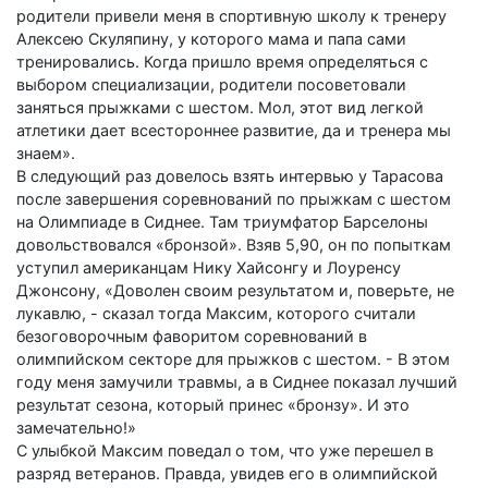
родители привели меня в спортивную школу к тренеру
Алексею Скуляпину, у которого мама и папа сами
тренировались. Когда пришло время определяться с
выбором специализации, родители посоветовали
заняться прыжками с шестом. Мол, этот вид легкой
атлетики дает всестороннее развитие, да и тренера мы
знаем».
В следующий раз довелось взять интервью у Тарасова
после завершения соревнований по прыжкам с шестом
на Олимпиаде в Сиднее. Там триумфатор Барселоны
довольствовался «бронзой». Взяв 5,90, он по попыткам
уступил американцам Нику Хайсонгу и Лоуренсу
Джонсону, «Доволен своим результатом и, поверьте, не
лукавлю, - сказал тогда Максим, которого считали
безоговорочным фаворитом соревнований в
олимпийском секторе для прыжков с шестом. - В этом
году меня замучили травмы, а в Сиднее показал лучший
результат сезона, который принес «бронзу». И это
замечательно!»
С улыбкой Максим поведал о том, что уже перешел в
разряд ветеранов. Правда, увидев его в олимпийской