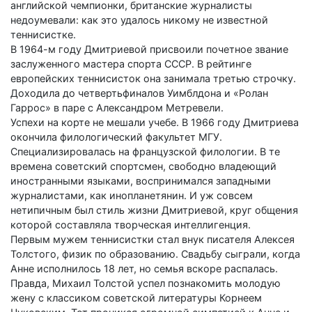
английской чемпионки, британские журналисты
недоумевали: как это удалось никому не известной
теннисистке.
В 1964-м году Дмитриевой присвоили почетное звание
заслуженного мастера спорта СССР. В рейтинге
европейских теннисисток она занимала третью строчку.
Доходила до четвертьфиналов Уимблдона и «Ролан
Гаррос» в паре с Александром Метревели.
Успехи на корте не мешали учебе. В 1966 году Дмитриева
окончила филологический факультет МГУ.
Специализировалась на французской филологии. В те
времена советский спортсмен, свободно владеющий
иностранными языками, воспринимался западными
журналистами, как инопланетянин. И уж совсем
нетипичным был стиль жизни Дмитриевой, круг общения
которой составляла творческая интеллигенция.
Первым мужем теннисистки стал внук писателя Алексея
Толстого, физик по образованию. Свадьбу сыграли, когда
Анне исполнилось 18 лет, но семья вскоре распалась.
Правда, Михаил Толстой успел познакомить молодую
жену с классиком советской литературы Корнеем