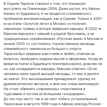
В Сиднее Тарасов говорил о том, что планирует
выступить на Олимпиаде-2004. Даже шутил, что Афины
близко от Будапешта, и не придется сталкиваться с
проблемой акклиматизации, как в Сиднее. Только в 2001-
м на этапе «Золотой лиги» в Монако он получил
серьезную травму и вскоре завершил карьеру. В 2002-м
Максим вернулся с семьей в родной Ярославль, а на
традиционных соревнованиях «Русская зима» в Москве в
начале 2003-го состоялись торжественные проводы
олимпийского чемпиона из большого спорта.
Тарасов был заядлым книгочеем и любил, отвечая на
вопросы, приводить мудрые мысли и афоризмы. Когда во
время встречи в Будапеште поинтересовался, доволен ли
он, как складывается карьера, Максим ответил: «Если
человеку мало одной высшей награды, то ему и десяти
не хватит. Это высказывание принадлежит одному из
древнегреческих авторов, и мне оно очень импонирует.
Не стоит обвинять современных спортсменов в
тщеславии и погоне за большими гонорарами».
До сих пор никто так и не смог побить установленный
Тарасовым в августе 1999 года в Афинах рекорд России -