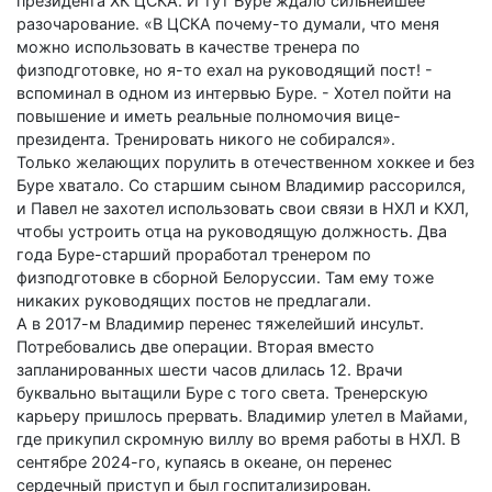
президента ХК ЦСКА. И тут Буре ждало сильнейшее
разочарование. «В ЦСКА почему-то думали, что меня
можно использовать в качестве тренера по
физподготовке, но я-то ехал на руководящий пост! -
вспоминал в одном из интервью Буре. - Хотел пойти на
повышение и иметь реальные полномочия вице-
президента. Тренировать никого не собирался».
Только желающих порулить в отечественном хоккее и без
Буре хватало. Со старшим сыном Владимир рассорился,
и Павел не захотел использовать свои связи в НХЛ и КХЛ,
чтобы устроить отца на руководящую должность. Два
года Буре-старший проработал тренером по
физподготовке в сборной Белоруссии. Там ему тоже
никаких руководящих постов не предлагали.
А в 2017-м Владимир перенес тяжелейший инсульт.
Потребовались две операции. Вторая вместо
запланированных шести часов длилась 12. Врачи
буквально вытащили Буре с того света. Тренерскую
карьеру пришлось прервать. Владимир улетел в Майами,
где прикупил скромную виллу во время работы в НХЛ. В
сентябре 2024-го, купаясь в океане, он перенес
сердечный приступ и был госпитализирован.