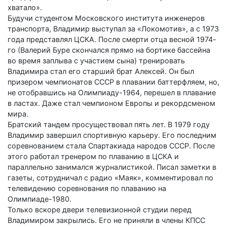
хватало».
Будучи студентом Московского института инженеров
транспорта, Владимир выступал за «Локомотив», а с 1973
года представлял ЦСКА. После смерти отца весной 1974-
го (Валерий Буре скончался прямо на бортике бассейна
во время заплыва с участием сына) тренировать
Владимира стал его старший брат Алексей. Он был
призером чемпионатов СССР в плавании баттерфляем, но,
не отобравшись на Олимпиаду-1964, перешел в плавание
в ластах. Даже стал чемпионом Европы и рекордсменом
мира.
Братский тандем просуществовал пять лет. В 1979 году
Владимир завершил спортивную карьеру. Его последним
соревнованием стала Спартакиада народов СССР. После
этого работал тренером по плаванию в ЦСКА и
параллельно занимался журналистикой. Писал заметки в
газеты, сотрудничал с радио «Маяк», комментировал по
телевидению соревнования по плаванию на
Олимпиаде-1980.
Только вскоре двери телевизионной студии перед
Владимиром закрылись. Его не приняли в члены КПСС