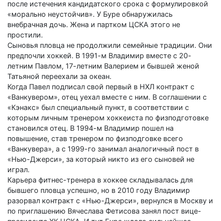
после истечения кандидатского срока с формулировкой
«морально неустойчив». У Буре обнаружилась
внебрачная дочь. Жена и партком ЦСКА этого не
простили.
Сыновья пловца не продолжили семейные традиции. Они
предпочли хоккей. В 1991-м Владимир вместе с 20-
летним Павлом, 17-летним Валерием и бывшей женой
Татьяной переехали за океан.
Когда Павел подписал свой первый в НХЛ контракт с
«Ванкувером», отец уехал вместе с ним. В соглашении с
«Кэнакс» был специальный пункт, в соответствии с
которым личным тренером хоккеиста по физподготовке
становился отец. В 1994-м Владимир пошел на
повышение, став тренером по физподговке всего
«Ванкувера», а с 1999-го занимал аналогичный пост в
«Нью-Джерси», за который никто из его сыновей не
играл.
Карьера фитнес-тренера в хоккее складывалась для
бывшего пловца успешно, но в 2010 году Владимир
разорвал контракт с «Нью-Джерси», вернулся в Москву и
по приглашению Вячеслава Фетисова занял пост вице-