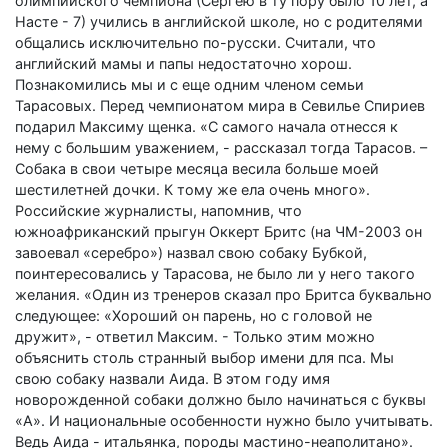
олимпийского чемпиона (Сергею в ту пору было 10 лет, а
Насте - 7) учились в английской школе, но с родителями
общались исключительно по-русски. Считали, что
английский мамы и папы недостаточно хорош.
Познакомились мы и с еще одним членом семьи
Тарасовых. Перед чемпионатом мира в Севилье Спириев
подарил Максиму щенка. «С самого начала отнесся к
нему с большим уважением, - рассказал тогда Тарасов. –
Собака в свои четыре месяца весила больше моей
шестилетней дочки. К тому же ела очень много».
Российские журналисты, напомнив, что
южноафриканский прыгун Оккерт Бритс (на ЧМ-2003 он
завоевал «серебро») назвал свою собаку Бубкой,
поинтересовались у Тарасова, не было ли у него такого
желания. «Один из тренеров сказал про Бритса буквально
следующее: «Хороший он парень, но с головой не
дружит», - ответил Максим. - Только этим можно
объяснить столь странный выбор имени для пса. Мы
свою собаку назвали Аида. В этом году имя
новорожденной собаки должно было начинаться с буквы
«А». И национальные особенности нужно было учитывать.
Ведь Аида - итальянка, породы мастино-неаполитано».