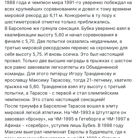
1988 года и чемпион мира 1991-го уверенно побеждал на
всех крупнейших соревнованиях и довел к тому времени
мировой рекорд до 6,11 м. Конкуренты в ту пору к
шестиметровой отметке только приближались.
В Барселоне же грянула сенсация. Бубка уверенно взял в
квалификации высоту 5,60 и начал соревнования в
финале с 5,70. Две попытки оказались неудачными, а
третью мировой рекордсмен перенес на скромную для
себя высоту 5,75. И вновь осечка. Это был настоящий
провал. Только две высшие награды в прыжках с шестом
все равно завоевали легкоатлеты из Объединенной
команды. Для этого питерцу Игору Транденкову и
ярославцу Максиму Тарасову, тогда 21-летнему, хватило
прыжка на 5,80. Транденков взял эту высоту с третьей
попытки, а Тарасов - с первой и стал олимпийским
чемпионом. Это стало настоящей сенсацией!
После триумфа в Барселоне Тарасов вошел в элиту
мировой легкой атлетики. На ЧМ-1993 в Штутгарте он
завоевал «бронзу», на ЧМ-1995 в Гетеборге и ЧМ-1997 в
Афинах - «серебро», уступив лишь Бубке. В 1998 году
Максим выиграл чемпионат Европы в Будапеште, где к