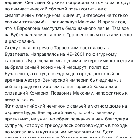
деревне, Светлана Хоркина попросила кого-то из подруг
по гимнастической сборной познакомить ее с
симпатичным блондином. «Значит, интересен не только
своими титулами!» - подчеркнул Максим. И признался,
что в Барселоне выступать было намного легче. Там все
на Бубку надеялись, а они с Транденковым прыгали легко
и раскованно.
Следующая встреча с Тарасовым состоялась в
Будапеште. Направляясь на ЧЕ-2001 по фигурному
катанию в Братиславу, мы с двумя питерскими коллегами
выбрали самый экономный маршрут: полет до
Будапешта, а оттуда поездом до города, который во
времена Австро-Венгерской империи был единым, а
сейчас разделен мостом на венгерский Комаром и
словацкий Комарно. Позвонив Максиму, напросились к
нему в гости.
Жил олимпийский чемпион с семьей в уютном доме на
окраине Буды. Венгерский язык, по собственному
признанию, не учил, но обрел познания в нем благодаря
супруге, которую приходилось сопровождать в походы
по магазинам и культурным мероприятиям. Дети