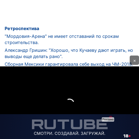
Ретроспектива
"Мордовия-Арена" не имеет отставаний по срокам
строительства.
Александр Гришин: "Хорошо, что Кучаеву дают играть, но
выводы еще делать рано".
×
Сборная Мексики гарантировала себе выход на ЧМ-2018.
Дмитрий Сычев: "Безусловно, "Лужники" - лучший
стадион в стране".
ФНЛ. "Спартак-2" в меньшинстве проиграл "Лучу-
Энергии".
ЦСКА одержал 250-ю "сухую" победу в чемпионатах
России.
КОНТАКТЫ