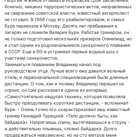
Георгий Жженов отбывал в Норильске срок заключения.
Конечно, никаких террористических актов, направленных
на свержение советской власти, известный ватерполист
не готовил. В 1956 году его реабилитировали, и семья
Буре переехала в Москву. Десять лет пребывания в
лагерях не сломили Валерия Буре. Работая тренером, он
не только подготовил нескольких призеров Олимпиад, но
и стал одним из родоначальников синхронного плавания
в СССР. Еще в 60-е устраивал первые водные шоу с
участием синхронисток.
Заниматься плаванием Владимир начал под
руководством отца. Лучше всего ему давался вольный
стиль, и первоначальной специализацией были длинные
дистанции. О том, как и почему Владимир перешел на
спринт, он сам рассказал в одном из интервью.
«Самостоятельно нащупал технику, которая позволяла
быстро преодолевать короткие дистанции, - вспоминал
Буре. - Очень точно его охарактеризовал наш известный
тренер Геннадий Турецкий: «Тело должно быть, как
байдарка». Напрягаешь спину, вытягиваешься в струну -
и действительно плывешь, словно байдарка. Долго
продержаться невозможно, но на сто метров меня