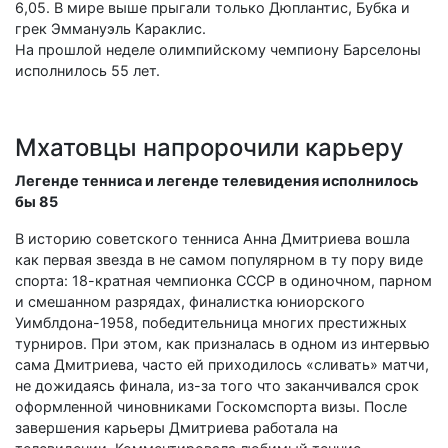
6,05. В мире выше прыгали только Дюплантис, Бубка и
грек Эммануэль Караклис.
На прошлой неделе олимпийскому чемпиону Барселоны
исполнилось 55 лет.
Мхатовцы напророчили карьеру
Легенде тенниса и легенде телевидения исполнилось
бы 85
В историю советского тенниса Анна Дмитриева вошла
как первая звезда в не самом популярном в ту пору виде
спорта: 18-кратная чемпионка СССР в одиночном, парном
и смешанном разрядах, финалистка юниорского
Уимблдона-1958, победительница многих престижных
турниров. При этом, как призналась в одном из интервью
сама Дмитриева, часто ей приходилось «сливать» матчи,
не дожидаясь финала, из-за того что заканчивался срок
оформленной чиновниками Госкомспорта визы. После
завершения карьеры Дмитриева работала на