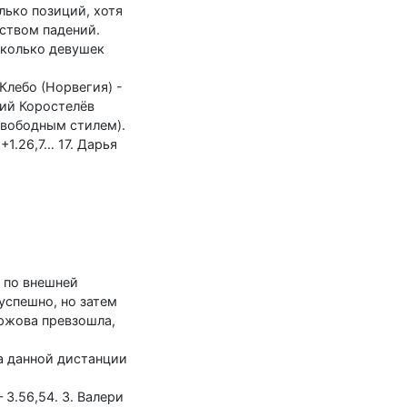
лько позиций, хотя
ством падений.
сколько девушек
Клебо (Норвегия) -
елий Коростелёв
 свободным стилем).
+1.26,7… 17. Дарья
- по внешней
успешно, но затем
оржова превзошла,
а данной дистанции
 3.56,54. 3. Валери