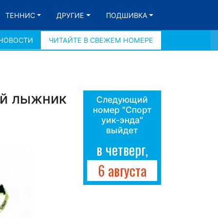
ТЕННИС
ДРУГИЕ
ПОДШИВКА
 НОВОСТИ
ЧИТАЙТЕ В СВЕЖЕМ НОМЕРЕ
ий лыжник
Следующий
номер "Спорт
уик-энда"
выйдет
в четверг,
6 августа