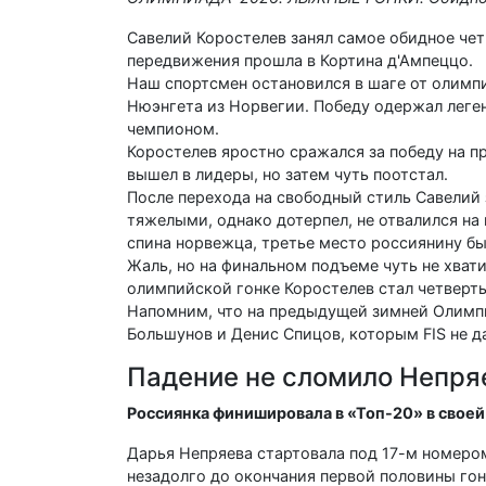
Савелий Коростелев занял самое обидное че
передвижения прошла в Кортина д'Ампеццо.
Наш спортсмен остановился в шаге от олимп
Нюэнгета из Норвегии. Победу одержал лег
чемпионом.
Коростелев яростно сражался за победу на п
вышел в лидеры, но затем чуть поотстал.
После перехода на свободный стиль Савелий
тяжелыми, однако дотерпел, не отвалился на
спина норвежца, третье место россиянину бы
Жаль, но на финальном подъеме чуть не хвати
олимпийской гонке Коростелев стал четверт
Напомним, что на предыдущей зимней Олимпи
Большунов и Денис Спицов, которым FIS не д
Падение не сломило Непря
Россиянка финишировала в «Топ-20» в своей
Дарья Непряева стартовала под 17-м номером 
незадолго до окончания первой половины гонк