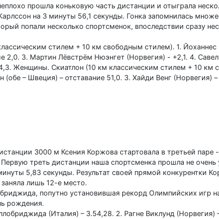
 неплохо прошла коньковую часть дистанции и отыграла неско
арлссон на 3 минуты 56,1 секунды. Гонка запомнилась множе
который попали несколько спортсменок, впоследствии сразу не
ссическим стилем + 10 км свободным стилем). 1. Йоханнес 
ие 2,0. 3. Мартин Лёвстрём Нюэнгет (Норвегия) - +2,1. 4. Сав
 +4,3. Женщины. Скиатлон (10 км классическим стилем + 10 км
н (обе – Швеция) – отставание 51,0. 3. Хайди Венг (Норвегия) – 
истанции 3000 м Ксения Коржова стартовала в третьей паре 
 Первую треть дистанции наша спортсменка прошла не очень 
инуты 5,83 секунды. Результат своей прямой конкурентки К
 заняла лишь 12-е место.
обриджида, попутно установившая рекорд Олимпийских игр н
нь рождения.
лобриджида (Италия) – 3.54,28. 2. Рагне Виклунд (Норвегия) –