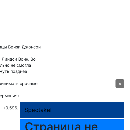
ницы Бризи Джонсон
 Линдси Вонн. Во
льно не смогла
 Чуть позднее
принимать срочные
×
Германия) –
- +0.596. 3.