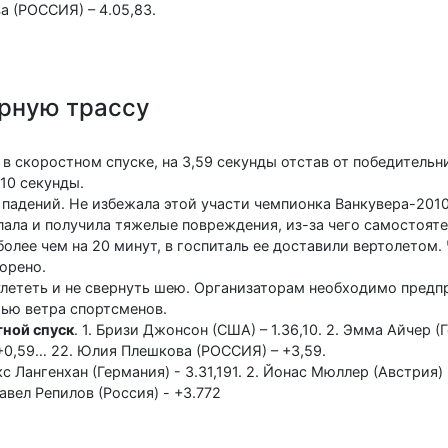
а (РОССИЯ) – 4.05,83.
рную трассу
в скоростном спуске, на 3,59 секунды отстав от победитель
10 секунды.
 падений. Не избежала этой участи чемпионка Ванкувера-2010
ала и получила тяжелые повреждения, из-за чего самостояте
олее чем на 20 минут, в госпиталь ее доставили вертолетом.
орено.
улететь и не свернуть шею. Организаторам необходимо пред
тью ветра спортсменов.
ной спуск
. 1. Бризи Джонсон (США) – 1.36,10. 2. Эмма Айчер (
 +0,59… 22. Юлия Плешкова (РОССИЯ) – +3,59.
с Лангенхан (Германия) - 3.31,191. 2. Йонас Мюллер (Австрия) 
вел Репилов (Россия) - +3.772