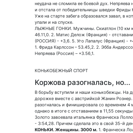
неудача не сломила ее боевой дух. Непряева
и отстала от победительницы шведки Фриды К
Уже на старте забега образовался завал, в 
упали и на спуске.
ЛЫЖНЫЕ ГОНКИ. Мужчины. Скиатлон (10 км кла
46.11,0. 2. Матис Делож (Франция) - отставан
(РОССИЯ) - +3,6. 5. Уго Лапалус (Франция) -
1. Фрида Карлссон – 53.45,2. 2. Эбба Андерссо
Непряева (Россия) – +3.56,1.
КОНЬКОБЕЖНЫЙ СПОРТ
Коржова разогналась, но...
В борьбу вступили и наши конькобежцы. На д
дорожке вместе с австрийкой Жанин Рознер.
разогналась и финишировала со временем 4 м
однако в итоге с отставанием в 11,55 секунды
Золото завоевала итальянка Франческа Лолл
- 3:54,28. Причем сделала это в свой 35-й де
КОНЬКИ. Женщины. 3000 м.
1. Франческа Лол