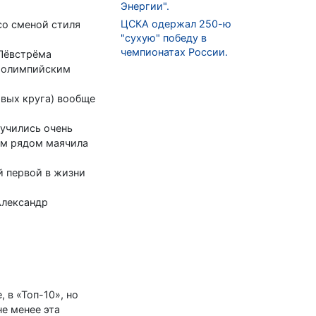
Энергии".
ЦСКА одержал 250-ю
со сменой стиля
"сухую" победу в
чемпионатах России.
 Лёвстрёма
м олимпийским
рвых круга) вообще
учились очень
сем рядом маячила
й первой в жизни
Александр
 в «Топ-10», но
не менее эта