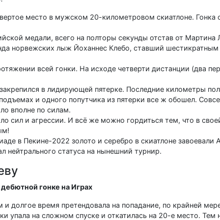
твертое место в мужском 20-километровом скиатлоне. Гонка 
ийской медали, всего на полторы секунды отстав от Мартина
енда норвежских лыж Йоханнес Клебо, ставший шестикратны
ротяжении всей гонки. На исходе четверти дистанции (два пе
 закрепился в лидирующей пятерке. Последние километры пол
 подъемах и одного попутчика из пятерки все ж обошел. Сов
ло вполне по силам.
ло сил и агрессии. И всё же можно гордиться тем, что в свое
ым!
аде в Пекине-2022 золото и серебро в скиатлоне завоевали 
ал нейтрального статуса на нынешний турнир.
еву
 дебютной гонке на Играх
и долгое время претендовала на попадание, по крайней мере,
и упала на сложном спуске и откатилась на 20-е место. Тем 