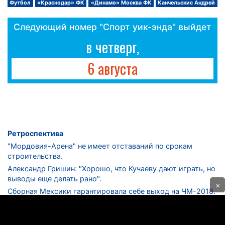
Футбол
«Краснодар» ФК
«Динамо» Москва ФК
Канчельскис Андрей
Следующий номер "Спорт уик-энда" выйдет
в четверг,
6 августа
Ретроспектива
"Мордовия-Арена" не имеет отставаний по срокам
строительства.
Александр Гришин: "Хорошо, что Кучаеву дают играть, но
выводы еще делать рано".
×
Сборная Мексики гарантировала себе выход на ЧМ-2018.
Дмитрий Сычев: "Безусловно, "Лужники" - лучший
стадион в стране".