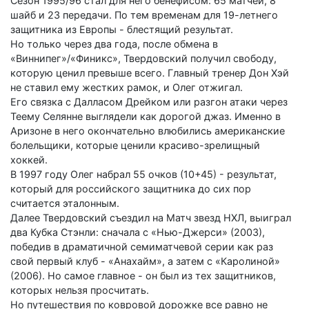
Сезон 1995/96 стал для него бенефисом: 65 матчей, 8
шайб и 23 передачи. По тем временам для 19-летнего
защитника из Европы - блестящий результат.
Но только через два года, после обмена в
«Виннипег»/«Финикс», Твердовский получил свободу,
которую ценил превыше всего. Главный тренер Дон Хэй
не ставил ему жестких рамок, и Олег отжигал.
Его связка с Далласом Дрейком или разгон атаки через
Теему Селянне выглядели как дорогой джаз. Именно в
Аризоне в него окончательно влюбились американские
болельщики, которые ценили красиво-зрелищный
хоккей.
В 1997 году Олег набрал 55 очков (10+45) - результат,
который для российского защитника до сих пор
считается эталонным.
Далее Твердовский съездил на Матч звезд НХЛ, выиграл
два Кубка Стэнли: сначала с «Нью-Джерси» (2003),
победив в драматичной семиматчевой серии как раз
свой первый клуб - «Анахайм», а затем с «Каролиной»
(2006). Но самое главное - он был из тех защитников,
которых нельзя просчитать.
Но путешествия по ковровой дорожке все равно не