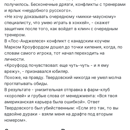
получилось. Бесконечные дрязги, конфликты с тренерами
и ярлык «неудобного русского».
«Не хочу доказывать очередному «микки-маусному»
специалисту, что умею играть в хоккей», - скажет
защитник после того, как войдет в клинч с очередным
тренером.
В «Лос-Анджелесе» конфликт с канадским коучем
Марком Кроуфордом дошел до точки кипения, когда, по
словам самого игрока, тот начал переходить на
личности.
«Кроуфорд почувствовал: еще чуть-чуть - и я ему
врежу», - признавался юбиляр.
Похоже, на правду. Твердовский никогда не умел молча
проглатывать обиды.
В результате - унизительная отправка в фарм-клуб
«королей» и грубые слова от менеджмента: «Вся твоя
американская карьера была ошибкой». Ответ
Твердовского был убийственным: «Если это так, то вы
вдвойне дураки - взяли меня на драфте под вторым
номером».