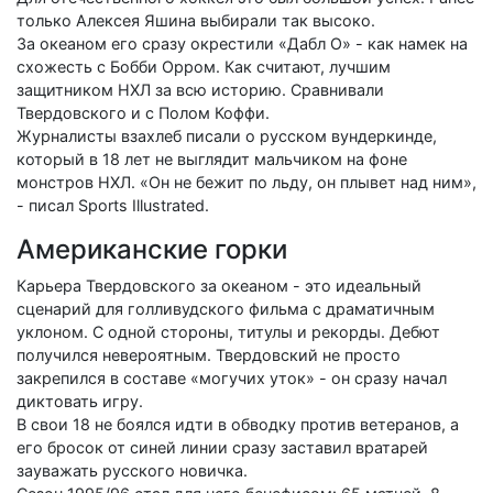
только Алексея Яшина выбирали так высоко.
За океаном его сразу окрестили «Дабл О» - как намек на
схожесть с Бобби Орром. Как считают, лучшим
защитником НХЛ за всю историю. Сравнивали
Твердовского и с Полом Коффи.
Журналисты взахлеб писали о русском вундеркинде,
который в 18 лет не выглядит мальчиком на фоне
монстров НХЛ. «Он не бежит по льду, он плывет над ним»,
- писал Sports Illustrated.
Американские горки
Карьера Твердовского за океаном - это идеальный
сценарий для голливудского фильма с драматичным
уклоном. С одной стороны, титулы и рекорды. Дебют
получился невероятным. Твердовский не просто
закрепился в составе «могучих уток» - он сразу начал
диктовать игру.
В свои 18 не боялся идти в обводку против ветеранов, а
его бросок от синей линии сразу заставил вратарей
зауважать русского новичка.