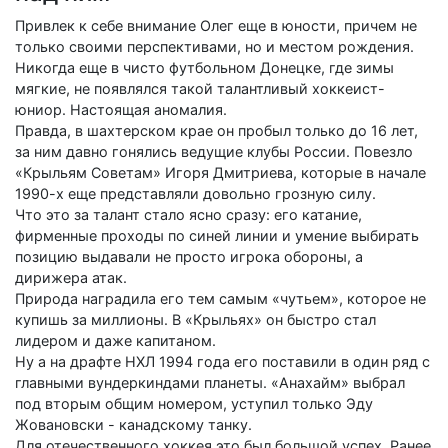
Привлек к себе внимание Олег еще в юности, причем не
только своими перспективами, но и местом рождения.
Никогда еще в чисто футбольном Донецке, где зимы
мягкие, не появлялся такой талантливый хоккеист-
юниор. Настоящая аномалия.
Правда, в шахтерском крае он пробыл только до 16 лет,
за ним давно гонялись ведущие клубы России. Повезло
«Крыльям Советам» Игоря Дмитриева, которые в начале
1990-х еще представляли довольно грозную силу.
Что это за талант стало ясно сразу: его катание,
фирменные проходы по синей линии и умение выбирать
позицию выдавали не просто игрока обороны, а
дирижера атак.
Природа наградила его тем самым «чутьем», которое не
купишь за миллионы. В «Крыльях» он быстро стал
лидером и даже капитаном.
Ну а на драфте НХЛ 1994 года его поставили в один ряд с
главными вундеркиндами планеты. «Анахайм» выбрал
под вторым общим номером, уступил только Эду
Жовановски - канадскому танку.
Для отечественного хоккея это был большой успех. Ранее