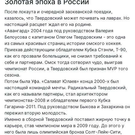
Золотая эпоха в России
После локаута и очередной заокеанской поездки,
казалось, что Твердовский может почивать на лаврах. Но
настоящий расцвет ждал его на родине.
«Авангард» 2004 года под руководством Валерия
Белоусова с капитаном Олегом Твердовским - это одна
из самых красивых страниц истории омского хоккея.
Приехав действующим обладателем Кубка Стэнли, Т-90,
как его прозвали болельщики, не снизил требований к
себе и партнерам. Омск тогда сотворил чудо, выиграв
чемпионат России, а Твердовский был признан MVP того
сезона.
Потом была Уфа. «Салават Юлаев» конца 2000-х был
настоящей командой мечты. Радикальный Твердовский,
как его называли партнеры, стал архитектором
чемпионства-2008 и обладателем первого Кубка
Гагарина-2011. Под руководством Быкова и Захаркина он
пережил вторую молодость.
Именно в сборной Твердовский поставил жирную точку в
карьере, став чемпионом мира в 2009 году. До этого у
него была лишь олимпийская бронза Солт-Лейк-Сити,