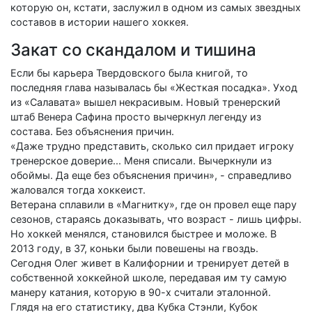
которую он, кстати, заслужил в одном из самых звездных
составов в истории нашего хоккея.
Закат со скандалом и тишина
Если бы карьера Твердовского была книгой, то
последняя глава называлась бы «Жесткая посадка». Уход
из «Салавата» вышел некрасивым. Новый тренерский
штаб Венера Сафина просто вычеркнул легенду из
состава. Без объяснения причин.
«Даже трудно представить, сколько сил придает игроку
тренерское доверие... Меня списали. Вычеркнули из
обоймы. Да еще без объяснения причин», - справедливо
жаловался тогда хоккеист.
Ветерана сплавили в «Магнитку», где он провел еще пару
сезонов, стараясь доказывать, что возраст - лишь цифры.
Но хоккей менялся, становился быстрее и моложе. В
2013 году, в 37, коньки были повешены на гвоздь.
Сегодня Олег живет в Калифорнии и тренирует детей в
собственной хоккейной школе, передавая им ту самую
манеру катания, которую в 90-х считали эталонной.
Глядя на его статистику, два Кубка Стэнли, Кубок