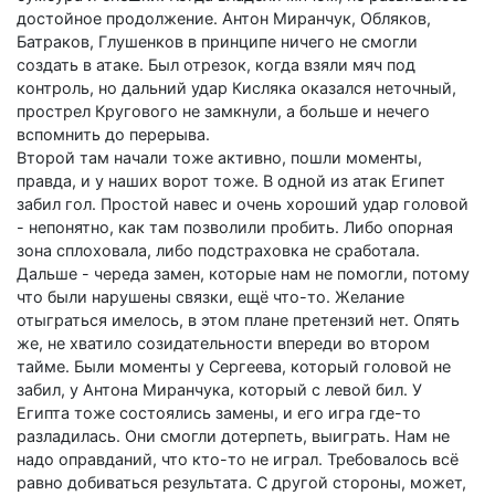
достойное продолжение. Антон Миранчук, Обляков,
Батраков, Глушенков в принципе ничего не смогли
создать в атаке. Был отрезок, когда взяли мяч под
контроль, но дальний удар Кисляка оказался неточный,
прострел Кругового не замкнули, а больше и нечего
вспомнить до перерыва.
Второй там начали тоже активно, пошли моменты,
правда, и у наших ворот тоже. В одной из атак Египет
забил гол. Простой навес и очень хороший удар головой
- непонятно, как там позволили пробить. Либо опорная
зона сплоховала, либо подстраховка не сработала.
Дальше - череда замен, которые нам не помогли, потому
что были нарушены связки, ещё что-то. Желание
отыграться имелось, в этом плане претензий нет. Опять
же, не хватило созидательности впереди во втором
тайме. Были моменты у Сергеева, который головой не
забил, у Антона Миранчука, который с левой бил. У
Египта тоже состоялись замены, и его игра где-то
разладилась. Они смогли дотерпеть, выиграть. Нам не
надо оправданий, что кто-то не играл. Требовалось всё
равно добиваться результата. С другой стороны, может,