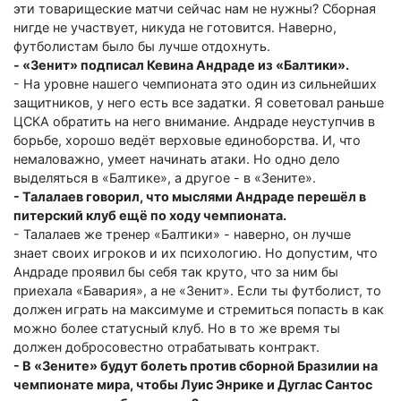
эти товарищеские матчи сейчас нам не нужны? Сборная
нигде не участвует, никуда не готовится. Наверно,
футболистам было бы лучше отдохнуть.
- «Зенит» подписал Кевина Андраде из «Балтики».
- На уровне нашего чемпионата это один из сильнейших
защитников, у него есть все задатки. Я советовал раньше
ЦСКА обратить на него внимание. Андраде неуступчив в
борьбе, хорошо ведёт верховые единоборства. И, что
немаловажно, умеет начинать атаки. Но одно дело
выделяться в «Балтике», а другое - в «Зените».
- Талалаев говорил, что мыслями Андраде перешёл в
питерский клуб ещё по ходу чемпионата.
- Талалаев же тренер «Балтики» - наверно, он лучше
знает своих игроков и их психологию. Но допустим, что
Андраде проявил бы себя так круто, что за ним бы
приехала «Бавария», а не «Зенит». Если ты футболист, то
должен играть на максимуме и стремиться попасть в как
можно более статусный клуб. Но в то же время ты
должен добросовестно отрабатывать контракт.
- В «Зените» будут болеть против сборной Бразилии на
чемпионате мира, чтобы Луис Энрике и Дуглас Сантос