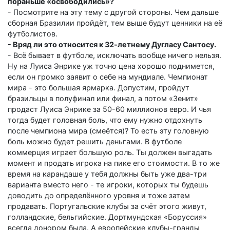
пораньше «освободились»?
- Посмотрите на эту тему с другой стороны. Чем дальше
сборная Бразилии пройдёт, тем выше будут ценники на её
футболистов.
- Вряд ли это относится к 32-летнему Дугласу Сантосу.
- Всё бывает в футболе, исключать вообще ничего нельзя.
Ну на Луиса Энрике уж точно цена хорошо поднимется,
если он громко заявит о себе на мундиале. Чемпионат
мира - это большая ярмарка. Допустим, пройдут
бразильцы в полуфинал или финал, а потом «Зенит»
продаст Луиса Энрике за 50-60 миллионов евро. И чья
тогда будет головная боль, что ему нужно отдохнуть
после чемпиона мира (смеётся)? То есть эту головную
боль можно будет решить деньгами. В футболе
коммерция играет большую роль. Ты должен выгадать
момент и продать игрока на пике его стоимости. В то же
время на карандаше у тебя должны быть уже два-три
варианта вместо него - те игроки, которых ты будешь
доводить до определённого уровня и тоже затем
продавать. Португальские клубы за счёт этого живут,
голландские, бельгийские. Дортмундская «Боруссия»
всегда донором была. А европейские клубы-гранды