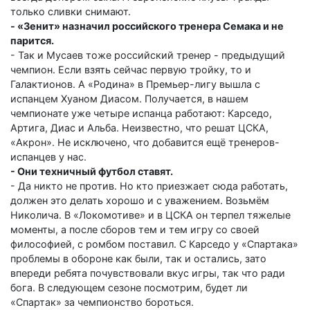
только сливки снимают.
- «Зенит» назначил российского тренера Семака и не
парится.
- Так и Мусаев тоже российский тренер - предыдущий
чемпион. Если взять сейчас первую тройку, то и
Галактионов. А «Родина» в Премьер-лигу вышла с
испанцем Хуаном Диасом. Получается, в нашем
чемпионате уже четыре испанца работают: Карседо,
Артига, Диас и Альба. Неизвестно, что решат ЦСКА,
«Акрон». Не исключено, что добавится ещё тренеров-
испанцев у нас.
- Они техничный футбол ставят.
- Да никто не против. Но кто приезжает сюда работать,
должен это делать хорошо и с уважением. Возьмём
Николича. В «Локомотиве» и в ЦСКА он терпел тяжелые
моменты, а после сборов тем и тем игру со своей
философией, с ромбом поставил. С Карседо у «Спартака»
проблемы в обороне как были, так и остались, зато
впереди ребята почувствовали вкус игры, так что ради
бога. В следующем сезоне посмотрим, будет ли
«Спартак» за чемпионство бороться.