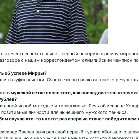
в отечественном теннисе – первый покорил вершину мировог
В разговоре с нашим корреспондентом олимпийский чемпион п
ть об успехе Мирры?
ши полуфиналистки. Счастье испытываю от такого результата
т в мужской сетке после того, как последовательно зачехл
Рублев?
и своей игрой молодые и талантливые. Речь об испанце Ходар
 позитивные личности для нынешнего мужского тенниса.
юбом случае кто-то на этот раз впервые станет победителем
лександр Зверев выиграл свой первый турнир «Большого шле
у мужчин, но я не хочу сейчас называть кого-то фаворитом. Я 