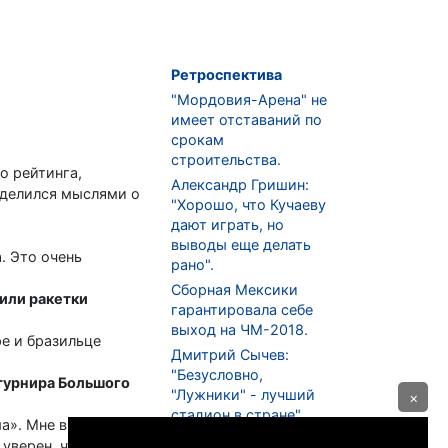
Ретроспектива
"Мордовия-Арена" не
имеет отставаний по
срокам
строительства.
о рейтинга,
Александр Гришин:
оделился мыслями о
"Хорошо, что Кучаеву
дают играть, но
выводы еще делать
. Это очень
рано".
Сборная Мексики
или ракетки
гарантировала себе
выход на ЧМ-2018.
е и бразильце
Дмитрий Сычев:
"Безусловно,
 турнира Большого
"Лужники" - лучший
×
стадион в стране".
ма». Мне в любом
ФНЛ. "Спартак-2" в
уверен, что нас