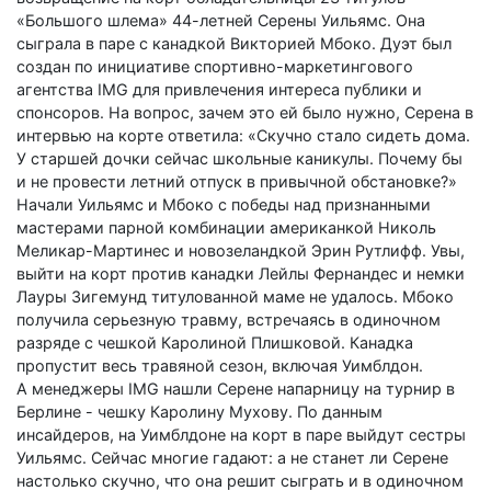
«Большого шлема» 44-летней Серены Уильямс. Она
сыграла в паре с канадкой Викторией Мбоко. Дуэт был
создан по инициативе спортивно-маркетингового
агентства IMG для привлечения интереса публики и
спонсоров. На вопрос, зачем это ей было нужно, Серена в
интервью на корте ответила: «Скучно стало сидеть дома.
У старшей дочки сейчас школьные каникулы. Почему бы
и не провести летний отпуск в привычной обстановке?»
Начали Уильямс и Мбоко с победы над признанными
мастерами парной комбинации американкой Николь
Меликар-Мартинес и новозеландкой Эрин Рутлифф. Увы,
выйти на корт против канадки Лейлы Фернандес и немки
Лауры Зигемунд титулованной маме не удалось. Мбоко
получила серьезную травму, встречаясь в одиночном
разряде с чешкой Каролиной Плишковой. Канадка
пропустит весь травяной сезон, включая Уимблдон.
А менеджеры IMG нашли Серене напарницу на турнир в
Берлине - чешку Каролину Мухову. По данным
инсайдеров, на Уимблдоне на корт в паре выйдут сестры
Уильямс. Сейчас многие гадают: а не станет ли Серене
настолько скучно, что она решит сыграть и в одиночном