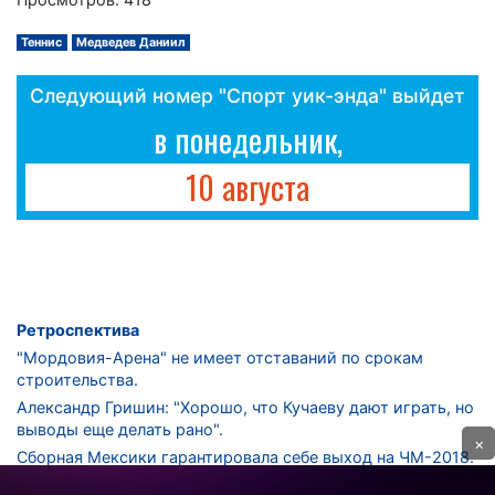
Теннис
Медведев Даниил
Следующий номер "Спорт уик-энда" выйдет
в понедельник,
10 августа
Ретроспектива
"Мордовия-Арена" не имеет отставаний по срокам
строительства.
Александр Гришин: "Хорошо, что Кучаеву дают играть, но
выводы еще делать рано".
×
Сборная Мексики гарантировала себе выход на ЧМ-2018.
Дмитрий Сычев: "Безусловно, "Лужники" - лучший