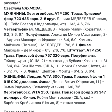
разряде?
Светлана НАУМОВА.
МУЖЧИНЫ. Хертогенбосх. ATP 250. Трава. Призовой
фонд 723 435 евро. 2-й круг.
Даниил МЕДВЕДЕВ (Россия,
3) - Тейс Богард (Нидерланды, wc) - 6:3, 4:6, 7:6.
Четвертьфинал.
МЕДВЕДЕВ - Марин Чилич (Хорватия) -
6:2, 3:6. 6:1.
Полуфиналы.
Алекс де Минор (Австралия, 2)
- Адриан Маннарино (Франция) - 6:4, 6:0. Камиль
Майхшак (Польша) - МЕДВЕДЕВ - 7:6, 6:1.
Финал.
Майхшак - де Минор – 6:3, 2:6, 7:6.
Штутгарт. ATP 250.
Трава. Призовой фонд 757 320 евро. Полуфиналы.
Тейлор Фритц (США, 2) - Александр Бублик (Казахстан, 3)
- 6:4, 6:4. Бен Шелтон (США, 1) - Иржи Легечка (Чехия, 4)
- 6:7, 7:6, 7:6.
Финал.
Шелтон - Фритц – 6:4, 2:6, 6:4.
ЖЕНЩИНЫ. Лондон. WTA 500. Трава. Призовой фонд 1
915 000 долларов. Финал.
Донна Векич (Хорватия, LL) -
Эмма Радукану (Великобритания) – 6:0, 7:6.
Хертогенбосх. WTA 250. Трава. Призовой фонд 283 347
долларов. Финал.
Робин Монтгомери (США, кв.) -
Барбора Крейчикова (Чехия, 8) – отказ чешки.
Просмотров: 418