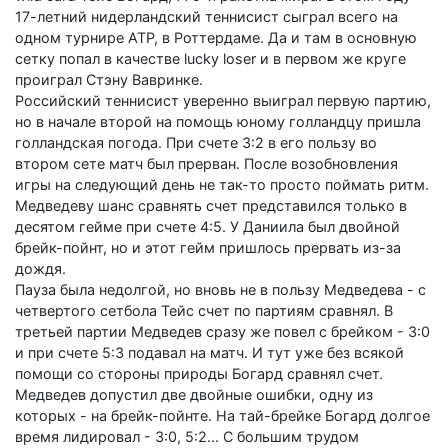
17-летний нидерландский теннисист сыграл всего на
одном турнире АТР, в Роттердаме. Да и там в основную
сетку попал в качестве lucky loser и в первом же круге
проиграл Стэну Вавринке.
Российский теннисист уверенно выиграл первую партию,
но в начале второй на помощь юному голландцу пришла
голландская погода. При счете 3:2 в его пользу во
втором сете матч был прерван. После возобновления
игры на следующий день не так-то просто поймать ритм.
Медведеву шанс сравнять счет представился только в
десятом гейме при счете 4:5. У Даниила был двойной
брейк-пойнт, но и этот гейм пришлось прервать из-за
дождя.
Пауза была недолгой, но вновь не в пользу Медведева - с
четвертого сетбола Тейс счет по партиям сравнял. В
третьей партии Медведев сразу же повел с брейком - 3:0
и при счете 5:3 подавал на матч. И тут уже без всякой
помощи со стороны природы Богард сравнял счет.
Медведев допустил две двойные ошибки, одну из
которых - на брейк-пойнте. На тай-брейке Богард долгое
время лидировал - 3:0, 5:2... С большим трудом