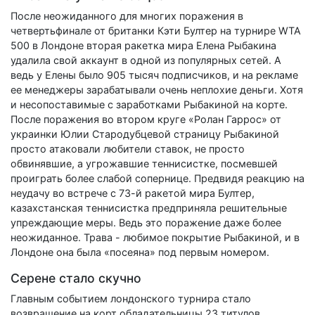
После неожиданного для многих поражения в
четвертьфинале от британки Кэти Бултер на турнире WTA
500 в Лондоне вторая ракетка мира Елена Рыбакина
удалила свой аккаунт в одной из популярных сетей. А
ведь у Елены было 905 тысяч подписчиков, и на рекламе
ее менеджеры зарабатывали очень неплохие деньги. Хотя
и несопоставимые с заработками Рыбакиной на корте.
После поражения во втором круге «Ролан Гаррос» от
украинки Юлии Стародубцевой страницу Рыбакиной
просто атаковали любители ставок, не просто
обвинявшие, а угрожавшие теннисистке, посмевшей
проиграть более слабой сопернице. Предвидя реакцию на
неудачу во встрече с 73-й ракетой мира Бултер,
казахстанская теннисистка предприняла решительные
упреждающие меры. Ведь это поражение даже более
неожиданное. Трава - любимое покрытие Рыбакиной, и в
Лондоне она была «посеяна» под первы­м номером.
Серене стало скучно
Главным событием лондонского турнира стало
возвращение на корт обладательницы 23 титулов