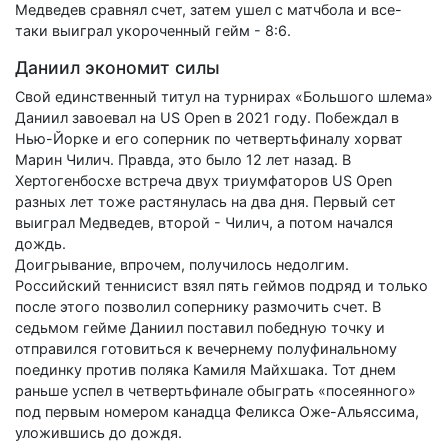
Медведев сравнял счет, затем ушел с матчбола и все-
таки выиграл укороченный гейм - 8:6.
Даниил экономит силы
Свой единственный титул на турнирах «Большого шлема»
Даниил завоевал на US Open в 2021 году. Побеждал в
Нью-Йорке и его соперник по четвертьфиналу хорват
Марин Чилич. Правда, это было 12 лет назад. В
Хертогенбосхе встреча двух триумфаторов US Open
разных лет тоже растянулась на два дня. Первый сет
выиграл Медведев, второй - Чилич, а потом начался
дождь.
Доигрывание, впрочем, получилось недолгим.
Российский теннисист взял пять геймов подряд и только
после этого позволил сопернику размочить счет. В
седьмом гейме Даниил поставил победную точку и
отправился готовиться к вечернему полуфинальному
поединку против поляка Камиля Майхшака. Тот днем
раньше успел в четвертьфинале обыграть «посеянного»
под первым номером канадца Феликса Оже-Альяссима,
уложившись до дождя.