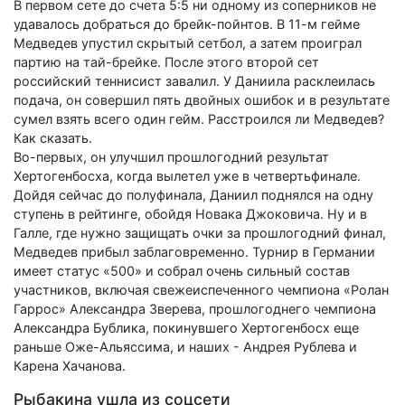
В первом сете до счета 5:5 ни одному из соперников не
удавалось добраться до брейк-пойнтов. В 11-м гейме
Медведев упустил скрытый сетбол, а затем проиграл
партию на тай-брейке. После этого второй сет
российский теннисист завалил. У Даниила расклеилась
подача, он совершил пять двойных ошибок и в результате
сумел взять всего один гейм. Расстроился ли Медведев?
Как сказать.
Во-первых, он улучшил прошлогодний результат
Хертогенбосха, когда вылетел уже в четвертьфинале.
Дойдя сейчас до полуфинала, Даниил поднялся на одну
ступень в рейтинге, обойдя Новака Джоковича. Ну и в
Галле, где нужно защищать очки за прошлогодний финал,
Медведев прибыл заблаговременно. Турнир в Германии
имеет статус «500» и собрал очень сильный состав
участников, включая свежеиспеченного чемпиона «Ролан
Гаррос» Александра Зверева, прошлогоднего чемпиона
Александра Бублика, покинувшего Хертогенбосх еще
раньше Оже-Альяссима, и наших - Андрея Рублева и
Карена Хачанова.
Рыбакина ушла из соцсети