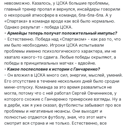
невозможно. Казалось, у ЦСКА большие проблемы,
главный тренер пропал и вернулся, инсайдеры говорили
о нехорошей атмосфере в команде, бла-бла-бла. А у
«Спартака» в команде вроде как всё было нормально.
Однако результат - победа ЦСКА.
- Армейцы теперь получат положительный импульс?
- Естественно. Победа над «Спартаком» - как раз то, что
им было необходимо. Игроки ЦСКА испытывали
проблемы именно психологического характера, им не
хватало какого-то сдвига. Любые победы окрыляют, а
победы в принципиальных матчах - вдвойне.
- Какое послесловие к истории с Ганчаренко?
- Он вложил в ЦСКА много сил, энергии, мыслей, умений.
Его отсутствие в течение нескольких дней было сродни
мини-отпуску. Команда за это время развалиться не
могла, потому что с ней работал Сергей Овчинников, у
которого схожие с Ганчаренко тренерские взгляды. Ну а
в дерби, как я уже сказал, футболисты забывают про все
проблемы и негативные нюансы. Они выходят и
полностью отдаются футболу, зная, что этот матч
смотрит вся страна и не только. Естественно, все