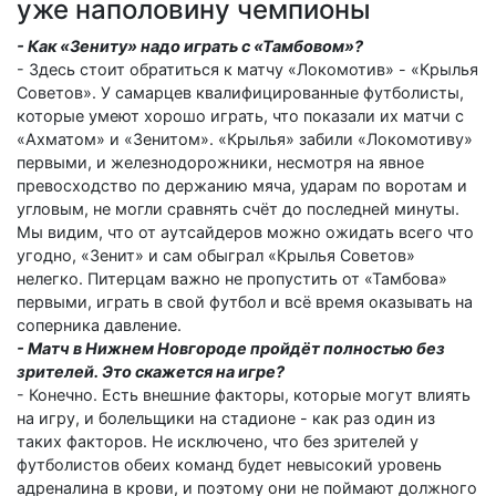
уже наполовину чемпионы
- Как «Зениту» надо играть с «Тамбовом»?
- Здесь стоит обратиться к матчу «Локомотив» - «Крылья
Советов». У самарцев квалифицированные футболисты,
которые умеют хорошо играть, что показали их матчи с
«Ахматом» и «Зенитом». «Крылья» забили «Локомотиву»
первыми, и железнодорожники, несмотря на явное
превосходство по держанию мяча, ударам по воротам и
угловым, не могли сравнять счёт до последней минуты.
Мы видим, что от аутсайдеров можно ожидать всего что
угодно, «Зенит» и сам обыграл «Крылья Советов»
нелегко. Питерцам важно не пропустить от «Тамбова»
первыми, играть в свой футбол и всё время оказывать на
соперника давление.
- Матч в Нижнем Новгороде пройдёт полностью без
зрителей. Это скажется на игре?
- Конечно. Есть внешние факторы, которые могут влиять
на игру, и болельщики на стадионе - как раз один из
таких факторов. Не исключено, что без зрителей у
футболистов обеих команд будет невысокий уровень
адреналина в крови, и поэтому они не поймают должного