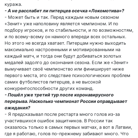
куража.
- А не расслабит ли питерцев осечка «Локомотива»?
- Может быть и так. Перед каждым новым сезоном
«Зенит» уже наполовину является чемпионом. И по
подбору игроков, и по стабильности, и по возможностям,
и по всему-всему он намного впереди всех остальных.
Но этого не всегда хватает. Питерцам нужно выходить
максимально настроенными и мотивированными на
каждый матч, и тогда они будут добиваться золотых
медалей задолго до окончания сезона. Если же «Зенит»
вымучивает своё чемпионство или финиширует ниже
первого места, это следствие психологических проблем
самих футболистов питерцев, а не высокой
конкурентоспособности других команд.
- Пошёл уже третий тур после коронавирусного
перерыва. Насколько чемпионат России оправдывает
ожидания?
- Я предсказывал после рестарта много голов из-за
участившихся ошибок защитников. В России так
оказалось только в самых первых матчах, а вот в Латвии,
где я работаю, голов по-прежнему забивают много. Что