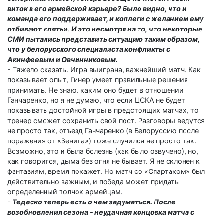
виток в его армейской карьере? Было видно, что и
команда его поддерживает, и коллеги с желанием ему
отбивают «пять». И это несмотря на то, что некоторые
СМИ пытались представить ситуацию таким образом,
что у белорусского специалиста конфликты с
Акинфеевым и Овчинниковым.
- Тяжело сказать. Игра выиграна, важнейший матч. Как
показывает опыт, Гинер умеет правильные решения
принимать. Не знаю, каким оно будет в отношении
Ганчаренко, но я не думаю, что если ЦСКА не будет
показывать достойной игры в предстоящих матчах, то
тренер сможет сохранить свой пост. Разговоры ведутся
не просто так, отъезд Ганчаренко (в Белоруссию после
поражения от «Зенита») тоже случился не просто так.
Возможно, это и была болезнь (как было озвучено), но,
как говорится, дыма без огня не бывает. Я не склонен к
фантазиям, время покажет. Но матч со «Спартаком» был
действительно важным, и победа может придать
определенный толчок армейцам.
- Тедеско теперь есть о чем задуматься. После
возобновления сезона - неудачная концовка матча с