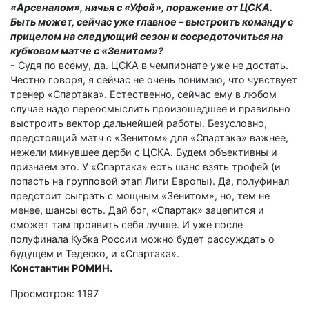
«Арсеналом», ничья с «Уфой», поражение от ЦСКА.
Быть может, сейчас уже главное – выстроить команду с
прицелом на следующий сезон и сосредоточиться на
кубковом матче с «Зенитом»?
- Судя по всему, да. ЦСКА в чемпионате уже не достать.
Честно говоря, я сейчас не очень понимаю, что чувствует
тренер «Спартака». Естественно, сейчас ему в любом
случае надо переосмыслить произошедшее и правильно
выстроить вектор дальнейшей работы. Безусловно,
предстоящий матч с «Зенитом» для «Спартака» важнее,
нежели минувшее дерби с ЦСКА. Будем объективны и
признаем это. У «Спартака» есть шанс взять трофей (и
попасть на групповой этап Лиги Европы). Да, полуфинал
предстоит сыграть с мощным «Зенитом», но, тем не
менее, шансы есть. Дай бог, «Спартак» зацепится и
сможет там проявить себя лучше. И уже после
полуфинала Кубка России можно будет рассуждать о
будущем и Тедеско, и «Спартака».
Константин РОМИН.
Просмотров: 1197