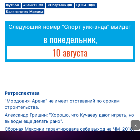
Футбол
«Зенит» ФК
«Спартак» ФК
ЦСКА ПФК
Калиниченко Максим
Следующий номер "Спорт уик-энда" выйдет
в понедельник,
10 августа
Ретроспектива
"Мордовия-Арена" не имеет отставаний по срокам
строительства.
Александр Гришин: "Хорошо, что Кучаеву дают играть, но
выводы еще делать рано".
×
Сборная Мексики гарантировала себе выход на ЧМ-2018.
Дмитрий Сычев: "Безусловно, "Лужники" - лучший