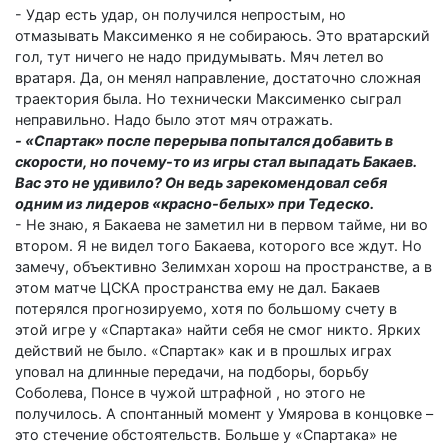
- Удар есть удар, он получился непростым, но
отмазывать Максименко я не собираюсь. Это вратарский
гол, тут ничего не надо придумывать. Мяч летел во
вратаря. Да, он менял направление, достаточно сложная
траектория была. Но технически Максименко сыграл
неправильно. Надо было этот мяч отражать.
- «Спартак» после перерыва попытался добавить в
скорости, но почему-то из игры стал выпадать Бакаев.
Вас это не удивило? Он ведь зарекомендовал себя
одним из лидеров «красно-белых» при Тедеско.
- Не знаю, я Бакаева не заметил ни в первом тайме, ни во
втором. Я не видел того Бакаева, которого все ждут. Но
замечу, объективно Зелимхан хорош на пространстве, а в
этом матче ЦСКА пространства ему не дал. Бакаев
потерялся прогнозируемо, хотя по большому счету в
этой игре у «Спартака» найти себя не смог никто. Ярких
действий не было. «Спартак» как и в прошлых играх
уповал на длинные передачи, на подборы, борьбу
Соболева, Понсе в чужой штрафной , но этого не
получилось. А спонтанный момент у Умярова в концовке –
это стечение обстоятельств. Больше у «Спартака» не