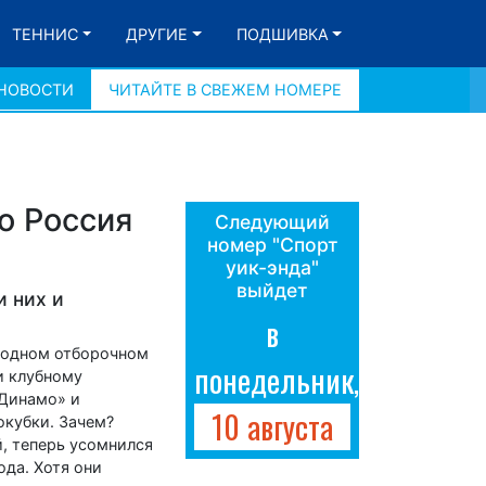
ТЕННИС
ДРУГИЕ
ПОДШИВКА
 НОВОСТИ
ЧИТАЙТЕ В СВЕЖЕМ НОМЕРЕ
о Россия
Следующий
номер "Спорт
уик-энда"
выйдет
и них и
в
в одном отборочном
понедельник,
и клубному
«Динамо» и
10 августа
окубки. Зачем?
й, теперь усомнился
ода. Хотя они