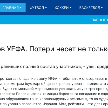
ГЛАВНАЯ
ФУТБОЛ
ХОККЕЙ
БАСКЕТБОЛ
ГЛАВНЫЕ
в УЕФА. Потери несет не тольк
хранивших полный состав участников, - увы, сред
роться за попадание в зону УЕФА, чтобы потом опозориться 
м параметрам (суммарной цене игроков, уровню чемпионата 
пе. Будет по меньшей мере смешно услышать из уст тренеров 
пионата России, что их команды борются за попадание в евр
она обрушивался то на коронавирусный регламент, то на суде
 по уровню первенство Израиля. Мол, рейтинги - это для нар