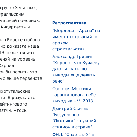
гру с «Зенитом»,
израильским
омашний поединок.
Ретроспектива
«Андерлехт» и
"Мордовия-Арена" не
имеет отставаний по
ь в Европе любого
срокам
дно доказала наша
строительства.
6, а бьется изо
Александр Гришин:
пеняй на уровень
"Хорошо, что Кучаеву
Карпин
дают играть, но
ь бы верить, что
выводы еще делать
имо выше первенств
рано".
Сборная Мексики
португальские
гарантировала себе
и. В результате
выход на ЧМ-2018.
рейтингового
Дмитрий Сычев:
матчи. Чтобы
"Безусловно,
"Лужники" - лучший
стадион в стране".
ФНЛ. "Спартак-2" в