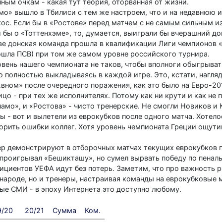
ым очкам - какая тут теория, оторванная от жизни.
мо» вышло в Тбилиси с тем же настроем, что и на недавнюю и
ос. Если бы в «Ростове» перед матчем с не самым сильным 
и бы о «Тоттенхэме», то, думается, выиграли бы вчерашний д
еве донская команда прошла в квалификации Лиги чемпионов 
ошла ПСВ) при том же самом уровне российского турнира.
овень нашего чемпионата не таков, чтобы вполноги обыгрыват
о полностью выкладываясь в каждой игре. Это, кстати, нагля
…вном» после очередного поражения, как это было на Евро-201
цо - при тех же исполнителях. Потому как ни крути и как не 
амо», и «Ростова» - чисто тренерские. Не смогли Новиков и 
- вот и вылетели из еврокубков после одного матча. Хотелос
орить ошибки коллег. Хотя уровень чемпионата Греции ощут
р демонстрируют в отборочных матчах текущих еврокубков 
 проигрывал «Бешикташу», но сумел вырвать победу по пенальт
ициентов УЕФА идут без потерь. Заметим, что про важность 
 народе, но и тренеры, настраивая команды на еврокубковые 
ные СМИ - в эпоху Интернета это доступно любому.
9/20
20/21
Сумма
Ком.