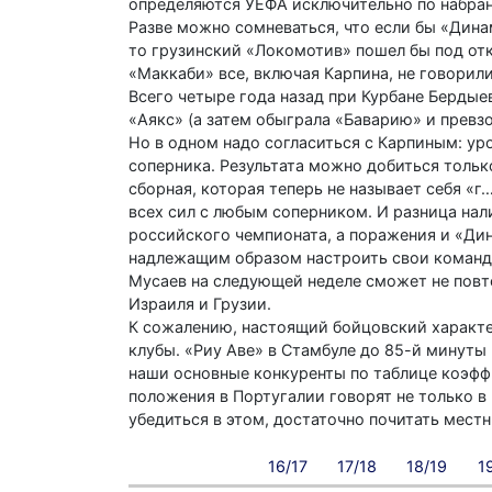
определяются УЕФА исключительно по набранн
Разве можно сомневаться, что если бы «Дина
то грузинский «Локомотив» пошел бы под отк
«Маккаби» все, включая Карпина, не говорил
Всего четыре года назад при Курбане Берды
«Аякс» (а затем обыграла «Баварию» и превз
Но в одном надо согласиться с Карпиным: ур
соперника. Результата можно добиться тольк
сборная, которая теперь не называет себя «г
всех сил с любым соперником. И разница нали
российского чемпионата, а поражения и «Дин
надлежащим образом настроить свои команды 
Мусаев на следующей неделе сможет не повт
Израиля и Грузии.
К сожалению, настоящий бойцовский характе
клубы. «Риу Аве» в Стамбуле до 85-й минуты
наши основные конкуренты по таблице коэфф
положения в Португалии говорят не только в
убедиться в этом, достаточно почитать мест
16/17
17/18
18/19
1