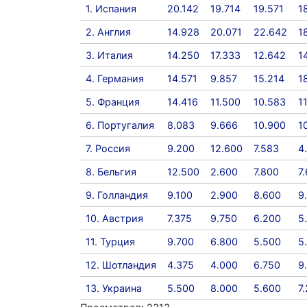
1. Испания
20.142
19.714
19.571
1
2. Англия
14.928
20.071
22.642
1
3. Италия
14.250
17.333
12.642
1
4. Германия
14.571
9.857
15.214
1
5. Франция
14.416
11.500
10.583
1
6. Португалия
8.083
9.666
10.900
1
7. Россия
9.200
12.600
7.583
4
8. Бельгия
12.500
2.600
7.800
7
9. Голландия
9.100
2.900
8.600
9
10. Австрия
7.375
9.750
6.200
5
11. Турция
9.700
6.800
5.500
5
12. Шотландия
4.375
4.000
6.750
9
13. Украина
5.500
8.000
5.600
7