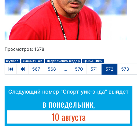
Просмотров: 1678
Футбол
«Зенит» ФК
Щербаченко Федор
ЦСКА ПФК
567
568
...
570
571
572
573
Следующий номер "Спорт уик-энда" выйдет
в понедельник,
10 августа