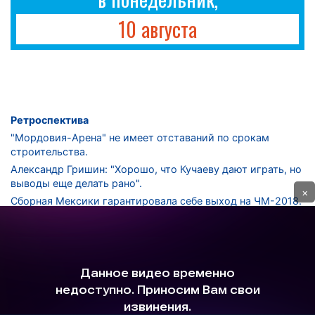
10 августа
Ретроспектива
"Мордовия-Арена" не имеет отставаний по срокам
строительства.
Александр Гришин: "Хорошо, что Кучаеву дают играть, но
выводы еще делать рано".
×
Сборная Мексики гарантировала себе выход на ЧМ-2018.
Дмитрий Сычев: "Безусловно, "Лужники" - лучший
стадион в стране".
ФНЛ. "Спартак-2" в меньшинстве проиграл "Лучу-
Энергии".
ЦСКА одержал 250-ю "сухую" победу в чемпионатах
России.