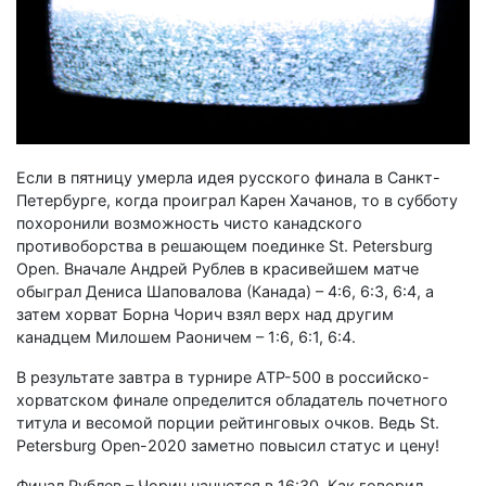
Если в пятницу умерла идея русского финала в Санкт-
Петербурге, когда проиграл Карен Хачанов, то в субботу
похоронили возможность чисто канадского
противоборства в решающем поединке St. Petersburg
Open. Вначале Андрей Рублев в красивейшем матче
обыграл Дениса Шаповалова (Канада) – 4:6, 6:3, 6:4, а
затем хорват Борна Чорич взял верх над другим
канадцем Милошем Раоничем – 1:6, 6:1, 6:4.
В результате завтра в турнире АТР-500 в российско-
хорватском финале определится обладатель почетного
титула и весомой порции рейтинговых очков. Ведь St.
Petersburg Open-2020 заметно повысил статус и цену!
Финал Рублев – Чорич начнется в 16:30. Как говорил