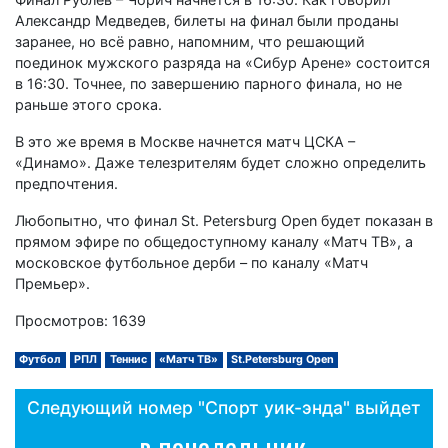
Александр Медведев, билеты на финал были проданы
заранее, но всё равно, напомним, что решающий
поединок мужского разряда на «Сибур Арене» состоится
в 16:30. Точнее, по завершению парного финала, но не
раньше этого срока.
В это же время в Москве начнется матч ЦСКА –
«Динамо». Даже телезрителям будет сложно определить
предпочтения.
Любопытно, что финал St. Petersburg Open будет показан в
прямом эфире по общедоступному каналу «Матч ТВ», а
московское футбольное дерби – по каналу «Матч
Премьер».
Просмотров: 1639
Футбол
РПЛ
Теннис
«Матч ТВ»
St.Petersburg Open
Следующий номер "Спорт уик-энда" выйдет
в понедельник,