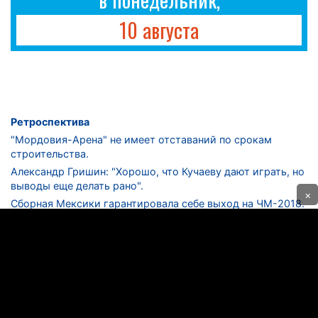
10 августа
Ретроспектива
"Мордовия-Арена" не имеет отставаний по срокам
строительства.
Александр Гришин: "Хорошо, что Кучаеву дают играть, но
выводы еще делать рано".
×
Сборная Мексики гарантировала себе выход на ЧМ-2018.
Дмитрий Сычев: "Безусловно, "Лужники" - лучший
стадион в стране".
ФНЛ. "Спартак-2" в меньшинстве проиграл "Лучу-
Энергии".
ЦСКА одержал 250-ю "сухую" победу в чемпионатах
России.