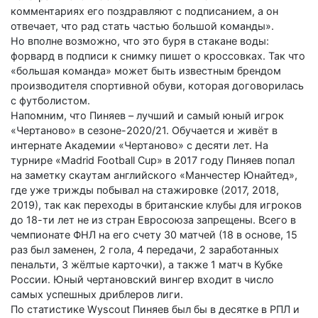
комментариях его поздравляют с подписанием, а он
отвечает, что рад стать частью большой команды».
Но вполне возможно, что это буря в стакане воды:
форвард в подписи к снимку пишет о кроссовках. Так что
«большая команда» может быть известным брендом
производителя спортивной обуви, которая договорилась
с футболистом.
Напомним, что Пиняев – лучший и самый юный игрок
«Чертаново» в сезоне-2020/21. Обучается и живёт в
интернате Академии «Чертаново» с десяти лет. На
турнире «Madrid Football Cup» в 2017 году Пиняев попал
на заметку скаутам английского «Манчестер Юнайтед»,
где уже трижды побывал на стажировке (2017, 2018,
2019), так как переходы в британские клубы для игроков
до 18-ти лет не из стран Евросоюза запрещены. Всего в
чемпионате ФНЛ на его счету 30 матчей (18 в основе, 15
раз был заменен, 2 гола, 4 передачи, 2 заработанных
пенальти, 3 жёлтые карточки), а также 1 матч в Кубке
России. Юный чертановский вингер входит в число
самых успешных дриблеров лиги.
По статистике Wyscout Пиняев был бы в десятке в РПЛ и