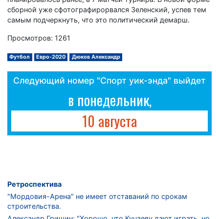
сборной уже сфотографирорвался Зеленский, успев тем
самым подчеркнуть, что это политический демарш.
Просмотров: 1261
Футбол
Евро-2020
Дюков Александр
Следующий номер "Спорт уик-энда" выйдет
в понедельник,
10 августа
Ретроспектива
"Мордовия-Арена" не имеет отставаний по срокам
строительства.
Александр Гришин: "Хорошо, что Кучаеву дают играть, но