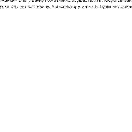
«Чайки» Олегу Баяну пожизненно осуществлять любую связа
удье Сергею Костевичу. А инспектору матча В. Булыгину объя