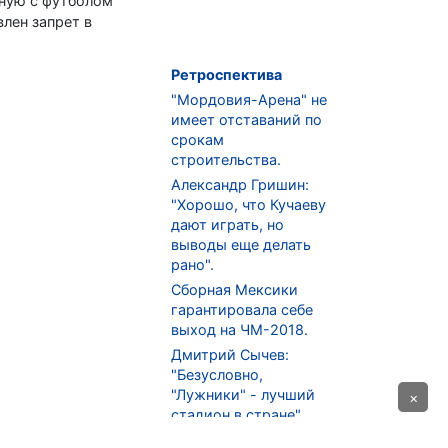
нную с футболом
влен запрет в
Ретроспектива
"Мордовия-Арена" не
имеет отставаний по
срокам
строительства.
Александр Гришин:
"Хорошо, что Кучаеву
дают играть, но
выводы еще делать
рано".
Сборная Мексики
гарантировала себе
выход на ЧМ-2018.
Дмитрий Сычев:
"Безусловно,
"Лужники" - лучший
×
стадион в стране".
ФНЛ. "Спартак-2" в