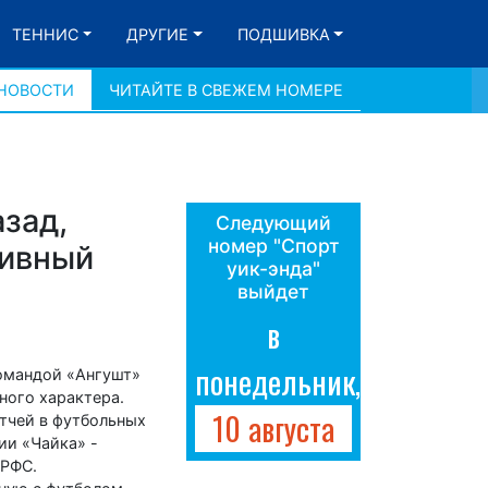
ТЕННИС
ДРУГИЕ
ПОДШИВКА
 НОВОСТИ
ЧИТАЙТЕ В СВЕЖЕМ НОМЕРЕ
зад,
Следующий
номер "Спорт
тивный
уик-энда"
выйдет
в
понедельник,
командой «Ангушт»
ного характера.
10 августа
атчей в футбольных
ии «Чайка» -
 РФС.