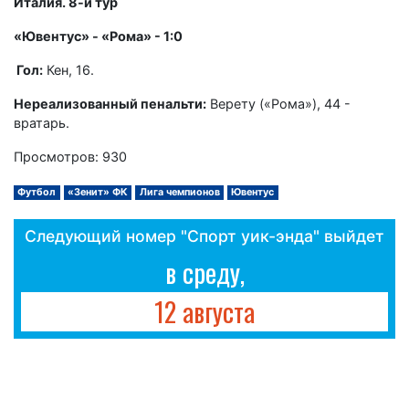
Италия. 8-й тур
«Ювентус» - «Рома» - 1:0
Гол:
Кен, 16.
Нереализованный пенальти:
Верету («Рома»), 44 -
вратарь.
Просмотров: 930
Футбол
«Зенит» ФК
Лига чемпионов
Ювентус
Следующий номер "Спорт уик-энда" выйдет
в среду,
12 августа