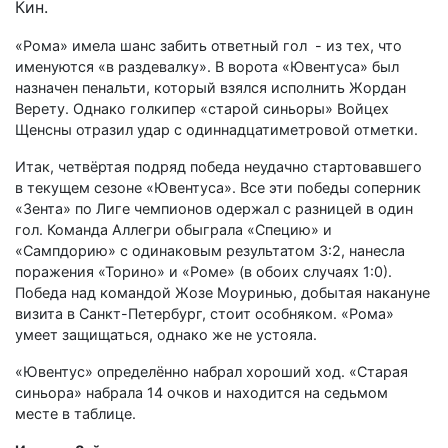
Кин.
«Рома» имела шанс забить ответный гол - из тех, что
именуются «в раздевалку». В ворота «Ювентуса» был
назначен пенальти, который взялся исполнить Жордан
Верету. Однако голкипер «старой синьоры» Войцех
Щенсны отразил удар с одиннадцатиметровой отметки.
Итак, четвёртая подряд победа неудачно стартовавшего
в текущем сезоне «Ювентуса». Все эти победы соперник
«Зента» по Лиге чемпионов одержал с разницей в один
гол. Команда Аллегри обыграла «Специю» и
«Сампдорию» с одинаковым результатом 3:2, нанесла
поражения «Торино» и «Роме» (в обоих случаях 1:0).
Победа над командой Жозе Моуринью, добытая накануне
визита в Санкт-Петербург, стоит особняком. «Рома»
умеет защищаться, однако же не устояла.
«Ювентус» определённо набрал хороший ход. «Старая
синьора» набрала 14 очков и находится на седьмом
месте в таблице.