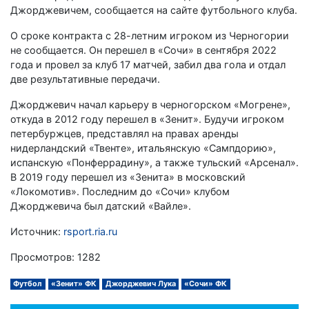
Джорджевичем, сообщается на сайте футбольного клуба.
О сроке контракта с 28-летним игроком из Черногории
не сообщается. Он перешел в «Сочи» в сентября 2022
года и провел за клуб 17 матчей, забил два гола и отдал
две результативные передачи.
Джорджевич начал карьеру в черногорском «Могрене»,
откуда в 2012 году перешел в «Зенит». Будучи игроком
петербуржцев, представлял на правах аренды
нидерландский «Твенте», итальянскую «Сампдорию»,
испанскую «Понферрадину», а также тульский «Арсенал».
В 2019 году перешел из «Зенита» в московский
«Локомотив». Последним до «Сочи» клубом
Джорджевича был датский «Вайле».
Источник:
rsport.ria.ru
Просмотров: 1282
Футбол
«Зенит» ФК
Джорджевич Лука
«Сочи» ФК