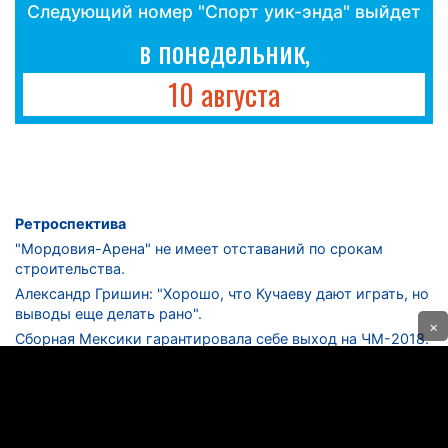
Следующий номер "Спорт уик-энда" выйдет
в понедельник,
10 августа
Ретроспектива
"Мордовия-Арена" не имеет отставаний по срокам
строительства.
Александр Гришин: "Хорошо, что Кучаеву дают играть, но
выводы еще делать рано".
×
Сборная Мексики гарантировала себе выход на ЧМ-2018.
Дмитрий Сычев: "Безусловно, "Лужники" - лучший
стадион в стране".
ФНЛ. "Спартак-2" в меньшинстве проиграл "Лучу-
Энергии".