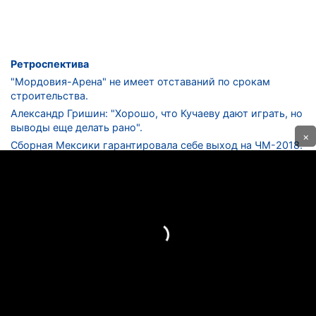
Ретроспектива
"Мордовия-Арена" не имеет отставаний по срокам
строительства.
Александр Гришин: "Хорошо, что Кучаеву дают играть, но
выводы еще делать рано".
×
Сборная Мексики гарантировала себе выход на ЧМ-2018.
Дмитрий Сычев: "Безусловно, "Лужники" - лучший
стадион в стране".
ФНЛ. "Спартак-2" в меньшинстве проиграл "Лучу-
Энергии".
ЦСКА одержал 250-ю "сухую" победу в чемпионатах
России.
КОНТАКТЫ