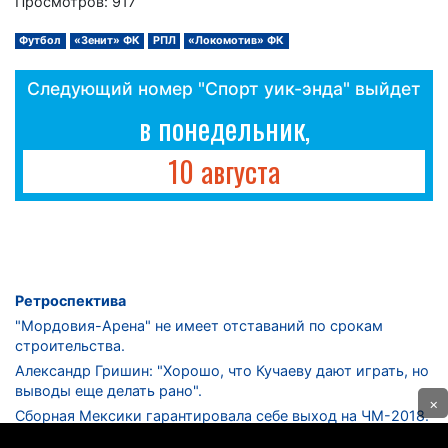
Просмотров: 917
Футбол
«Зенит» ФК
РПЛ
«Локомотив» ФК
Следующий номер "Спорт уик-энда" выйдет
в понедельник,
10 августа
Ретроспектива
"Мордовия-Арена" не имеет отставаний по срокам
строительства.
Александр Гришин: "Хорошо, что Кучаеву дают играть, но
выводы еще делать рано".
×
Сборная Мексики гарантировала себе выход на ЧМ-2018.
Дмитрий Сычев: "Безусловно, "Лужники" - лучший