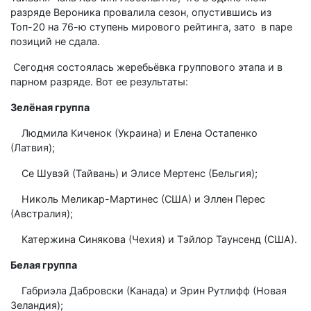
разряде Вероника провалила сезон, опустившись из
Топ-20 на 76-ю ступень мирового рейтинга, зато в паре
позиций не сдала.
Сегодня состоялась жеребьёвка группового этапа и в
парном разряде. Вот ее результаты:
Зелёная группа
Людмила Киченок (Украина) и Елена Остапенко
(Латвия);
Се Шувэй (Тайвань) и Элисе Мертенс (Бельгия);
Николь Меликар-Мартинес (США) и Эллен Перес
(Австралия);
Катержина Синякова (Чехия) и Тэйлор Таунсенд (США).
Белая группа
Габриэла Дабровски (Канада) и Эрин Рутлифф (Новая
Зеландия);