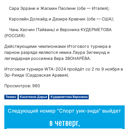
Сара Эррани и Жасмин Паолини (обе — Италия);
Кэролайн Долхайд и Дезире Кравчик (обе — США);
Чань Хаочин (Тайвань) и Вероника КУДЕРМЕТОВА
(РОССИЯ).
Действующими чемпионками Итогового турнира в
парном разряде являются немка Лаура Зигемунд и
легендарная россиянка Вера ЗВОНАРЁВА.
Итоговом турнире WTA-2024 пройдёт со 2 по 9 ноября в
Эр-Рияде (Саудовская Аравия).
Просмотров: 960
Теннис
Касаткина Дарья
Кудерметова Вероника
Следующий номер "Спорт уик-энда" выйдет
в четверг,