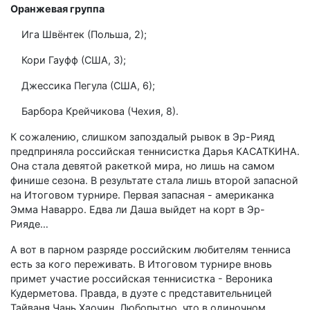
Оранжевая группа
Ига Швёнтек (Польша, 2);
Кори Гауфф (США, 3);
Джессика Пегула (США, 6);
Барбора Крейчикова (Чехия, 8).
К сожалению, слишком запоздалый рывок в Эр-Рияд
предприняла российская теннисистка Дарья КАСАТКИНА.
Она стала девятой ракеткой мира, но лишь на самом
финише сезона. В результате стала лишь второй запасной
на Итоговом турнире. Первая запасная - американка
Эмма Наварро. Едва ли Даша выйдет на корт в Эр-
Рияде…
А вот в парном разряде российским любителям тенниса
есть за кого переживать. В Итоговом турнире вновь
примет участие российская теннисистка - Вероника
Кудерметова. Правда, в дуэте с представительницей
Тайваня Чань Хаочин. Любопытно, что в одиночном