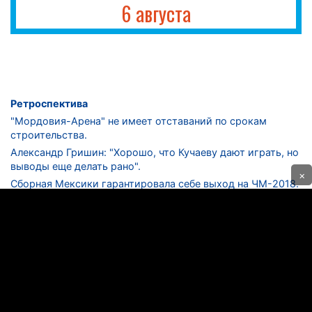
6 августа
Ретроспектива
"Мордовия-Арена" не имеет отставаний по срокам
строительства.
Александр Гришин: "Хорошо, что Кучаеву дают играть, но
выводы еще делать рано".
×
Сборная Мексики гарантировала себе выход на ЧМ-2018.
Дмитрий Сычев: "Безусловно, "Лужники" - лучший
стадион в стране".
ФНЛ. "Спартак-2" в меньшинстве проиграл "Лучу-
Энергии".
ЦСКА одержал 250-ю "сухую" победу в чемпионатах
России.