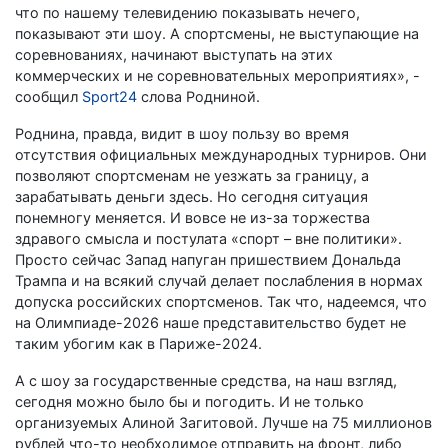
что по нашему телевидению показывать нечего,
показывают эти шоу. А спортсмены, не выступающие на
соревнованиях, начинают выступать на этих
коммерческих и не соревновательных мероприятиях», -
сообщил
Sport24
слова Родниной.
Роднина, правда, видит в шоу пользу во время
отсутствия официальных международных турниров. Они
позволяют спортсменам не уезжать за границу, а
зарабатывать деньги здесь. Но сегодня ситуация
понемногу меняется. И вовсе не из-за торжества
здравого смысла и постулата «спорт – вне политики».
Просто сейчас Запад напуган пришествием Дональда
Трампа и на всякий случай делает послабления в нормах
допуска российских спортсменов. Так что, надеемся, что
на Олимпиаде-2026 наше представительство будет не
таким убогим как в Париже-2024.
А с шоу за государственные средства, на наш взгляд,
сегодня можно было бы и погодить. И не только
организуемых Алиной Загитовой. Лучше на 75 миллионов
рублей что-то необходимое отправить на фронт, либо