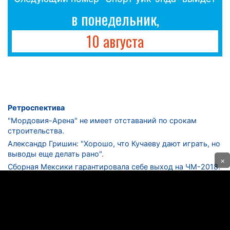
в понедельник,
10 августа
Ретроспектива
"Мордовия-Арена" не имеет отставаний по срокам
строительства.
Александр Гришин: "Хорошо, что Кучаеву дают играть, но
выводы еще делать рано".
×
Сборная Мексики гарантировала себе выход на ЧМ-2018.
Дмитрий Сычев: "Безусловно, "Лужники" - лучший
стадион в стране".
ФНЛ. "Спартак-2" в меньшинстве проиграл "Лучу-
Энергии".
ЦСКА одержал 250-ю "сухую" победу в чемпионатах