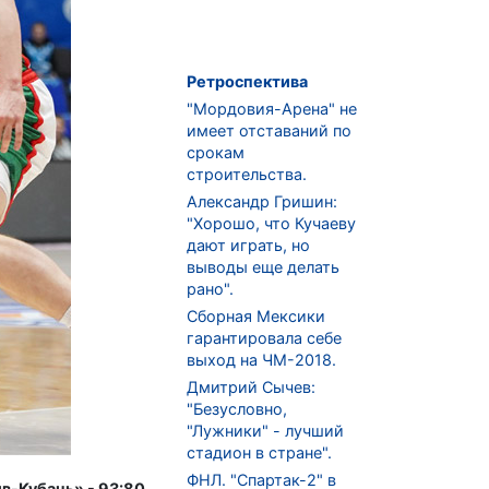
Ретроспектива
"Мордовия-Арена" не
имеет отставаний по
срокам
строительства.
Александр Гришин:
"Хорошо, что Кучаеву
дают играть, но
выводы еще делать
рано".
Сборная Мексики
гарантировала себе
выход на ЧМ-2018.
Дмитрий Сычев:
"Безусловно,
"Лужники" - лучший
стадион в стране".
ФНЛ. "Спартак-2" в
-Кубань» - 93:80.