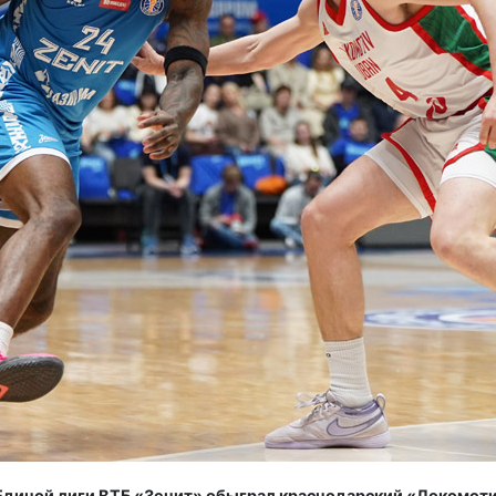
Единой лиги ВТБ «Зенит» обыграл краснодарский «Локомотив