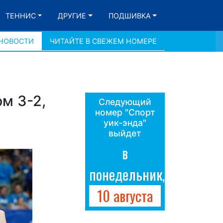
ТЕННИС
ДРУГИЕ
ПОДШИВКА
 НОВОСТИ
ЧИТАЙТЕ В СВЕЖЕМ НОМЕРЕ
ом 3-2,
Следующий
номер "Спорт
уик-энда"
выйдет
в
понедельник,
10 августа