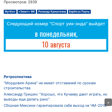
Просмотров: 2939
Футбол
«Зенит» ФК
Роналду Криштиану
Барбоза Паулу
Следующий номер "Спорт уик-энда" выйдет
в понедельник,
10 августа
Ретроспектива
"Мордовия-Арена" не имеет отставаний по срокам
строительства.
Александр Гришин: "Хорошо, что Кучаеву дают играть, но
выводы еще делать рано".
×
Сборная Мексики гарантировала себе выход на ЧМ-2018.
Дмитрий Сычев: "Безусловно, "Лужники" - лучший