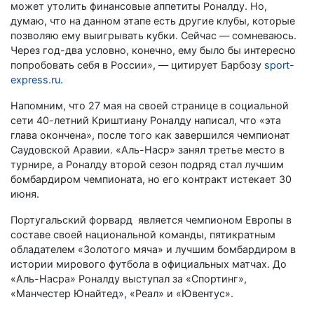
может утолить финансовые аппетиты Роналду. Но,
думаю, что на данном этапе есть другие клубы, которые
позволяю ему выигрывать кубки. Сейчас — сомневаюсь.
Через год-два условно, конечно, ему было бы интересно
попробовать себя в России», — цитирует Барбозу
sport-
express.ru
.
Напомним, что 27 мая на своей странице в социальной
сети 40-летний Криштиану Роналду написал, что «эта
глава окончена», после того как завершился чемпионат
Саудовской Аравии. «Аль-Наср» занял третье место в
турнире, а Роналду второй сезон подряд стал лучшим
бомбардиром чемпионата, но его контракт истекает 30
июня.
Португальский форвард является чемпионом Европы в
составе своей национальной команды, пятикратным
обладателем «Золотого мяча» и лучшим бомбардиром в
истории мирового футбола в официальных матчах. До
«Аль-Насра» Роналду выступал за «Спортинг»,
«Манчестер Юнайтед», «Реал» и «Ювентус».