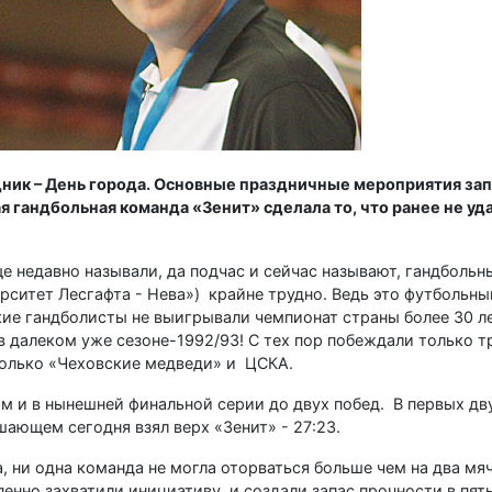
здник – День города. Основные праздничные мероприятия за
я гандбольная команда «Зенит» сделала то, что ранее не у
ще недавно называли, да подчас и сейчас называют, гандбольн
рситет Лесгафта - Нева») крайне трудно. Ведь это футбольны
кие гандболисты не выигрывали чемпионат страны более 30 ле
 далеком уже сезоне-1992/93! С тех пор побеждали только т
 только «Чеховские медведи» и ЦСКА.
 и в нынешней финальной серии до двух побед. В первых дв
ающем сегодня взял верх «Зенит» - 27:23.
 ни одна команда не могла оторваться больше чем на два мяча
енно захватили инициативу и создали запас прочности в пять 