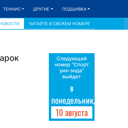
ТЕННИС
ДРУГИЕ
ПОДШИВКА
 НОВОСТИ
ЧИТАЙТЕ В СВЕЖЕМ НОМЕРЕ
дарок
Следующий
номер "Спорт
уик-энда"
выйдет
в
понедельник,
10 августа