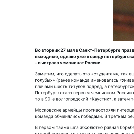
Во вторник 27 мая в Санкт-Петербурге пра
выходные, однако уже в среду петербургска
– выиграла чемпионат России.
Заметим, что сделать это «студентам», так е
голубых» (ранее команда именовалась «Униве
плечами шесть титулов подряд, а петербургс
Петербург) стала первым чемпионом России в
то в 90-е волгоградский «Каустик», а затем
Московские армейцы противостояли питерцам
команда обменялись победами. В третьем реш
В первом тайме шла абсолютно равная борьба,
второй половине встречи хозяева поля постеп