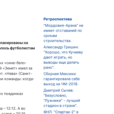
Ретроспектива
"Мордовия-Арена" не
имеет отставаний по
срокам
строительства.
планированы на
Александр Гришин:
далось футболистам
"Хорошо, что Кучаеву
дают играть, но
выводы еще делать
ых «сине-бело-
рано".
й «Зенит» имел за
т. «Нева» (Санкт-
Сборная Мексики
ри команды: когда-
гарантировала себе
выход на ЧМ-2018.
Дмитрий Сычев:
ух поединках
"Безусловно,
"Лужники" - лучший
стадион в стране".
 – 12:12. А во
ФНЛ. "Спартак-2" в
голов – 20:15.