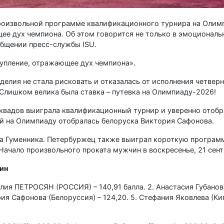
роизвольной программе квалификационного турнира на Олим
е дух чемпиона. Об этом говорится не только в эмоциональ
общении пресс-службы ISU.
упление, отражающее дух чемпиона».
делия не стала рисковать и отказалась от исполнения четвер
Слишком велика была ставка – путевка на Олимпиаду-2026!
 квадов выиграла квалификационный турнир и уверенно отобр
ей на Олимпиаду отобралась белоруска Виктория Сафонова.
а Гуменника. Петербуржец также выиграл короткую программу
ачало произвольного проката мужчин в воскресенье, 21 сентя
ин
лия ПЕТРОСЯН (РОССИЯ) – 140,91 балла. 2. Анастасия Губанова 
рия Сафонова (Белоруссия) – 124,20. 5. Стефания Яковлева (Кипр