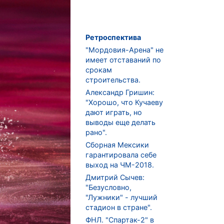
Ретроспектива
"Мордовия-Арена" не
имеет отставаний по
срокам
строительства.
Александр Гришин:
"Хорошо, что Кучаеву
дают играть, но
выводы еще делать
рано".
Сборная Мексики
гарантировала себе
выход на ЧМ-2018.
Дмитрий Сычев:
"Безусловно,
"Лужники" - лучший
стадион в стране".
ФНЛ. "Спартак-2" в