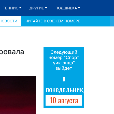
ТЕННИС
ДРУГИЕ
ПОДШИВКА
 НОВОСТИ
ЧИТАЙТЕ В СВЕЖЕМ НОМЕРЕ
ровала
Следующий
номер "Спорт
уик-энда"
выйдет
в
понедельник,
10 августа