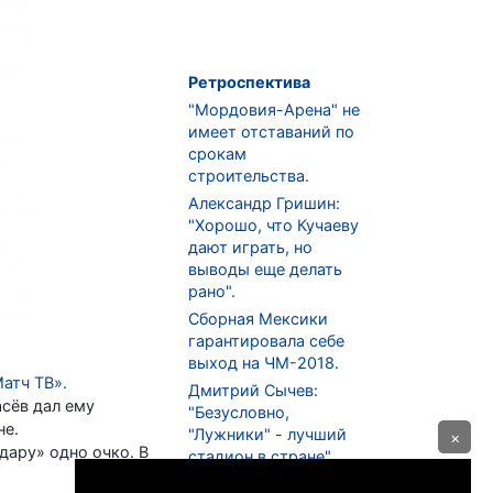
Ретроспектива
"Мордовия-Арена" не
имеет отставаний по
срокам
строительства.
Александр Гришин:
"Хорошо, что Кучаеву
дают играть, но
выводы еще делать
рано".
Сборная Мексики
гарантировала себе
выход на ЧМ-2018.
атч ТВ».
Дмитрий Сычев:
асёв дал ему
"Безусловно,
не.
"Лужники" - лучший
×
дару» одно очко. В
стадион в стране".
ФНЛ. "Спартак-2" в