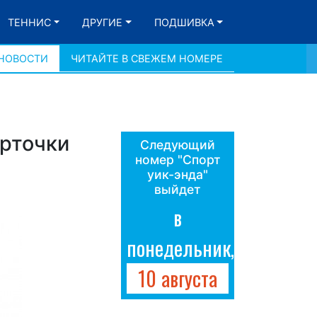
ТЕННИС
ДРУГИЕ
ПОДШИВКА
 НОВОСТИ
ЧИТАЙТЕ В СВЕЖЕМ НОМЕРЕ
арточки
Следующий
номер "Спорт
уик-энда"
выйдет
в
понедельник,
10 августа