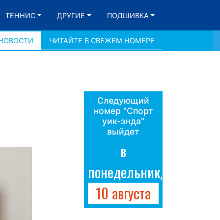
ТЕННИС
ДРУГИЕ
ПОДШИВКА
 НОВОСТИ
ЧИТАЙТЕ В СВЕЖЕМ НОМЕРЕ
Следующий
номер "Спорт
уик-энда"
выйдет
в
понедельник,
10 августа