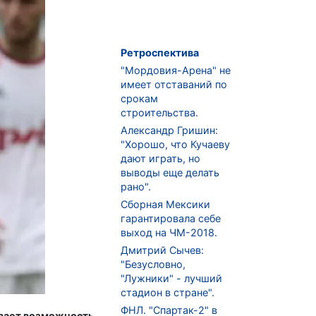
Ретроспектива
"Мордовия-Арена" не
имеет отставаний по
срокам
строительства.
Александр Гришин:
"Хорошо, что Кучаеву
дают играть, но
выводы еще делать
рано".
Сборная Мексики
гарантировала себе
выход на ЧМ-2018.
Дмитрий Сычев:
"Безусловно,
"Лужники" - лучший
стадион в стране".
ФНЛ. "Спартак-2" в
вает возможность