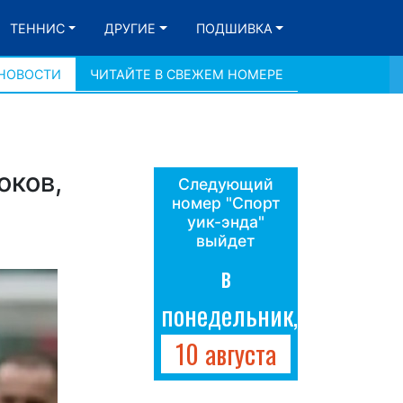
ТЕННИС
ДРУГИЕ
ПОДШИВКА
 НОВОСТИ
ЧИТАЙТЕ В СВЕЖЕМ НОМЕРЕ
оков,
Следующий
номер "Спорт
уик-энда"
выйдет
в
понедельник,
10 августа