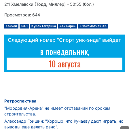
2:1 Хмелевски (Тодд, Миллер) – 50:55 (бол.)
Просмотров: 644
Хоккей
КХЛ
Кубок Гагарина
«Ак Барс»
«Локомотив» ХК
Следующий номер "Спорт уик-энда" выйдет
в понедельник,
10 августа
Ретроспектива
"Мордовия-Арена" не имеет отставаний по срокам
строительства.
Александр Гришин: "Хорошо, что Кучаеву дают играть, но
выводы еще делать рано".