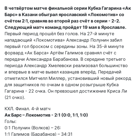
В четвёртом матче финальной серии Кубка Гагарина «Ак
Барс» в Казани обыграл ярославский «Локомотив» со
счётом 2:1, сравняв во второй раз счёт в серии - 2-2.
Следующий матч команд пройдет 19 мая в Ярославле.
Первый период прошёл без голов. На 27-й минуте
нападающий «Локомотива» Александр Полунин забил
первый гол броском с середины зоны. На 35-й минуте
форвард «Ак Барса» Артём Галимов сравнял счёт с
передачи Александра Барабанова. В середине третьего
периода Александр Хмелевски реализовал большинство
и впервые в матче вывел казанцев вперёд. Передачей
отметился Митчелл Миллер, установивший новый рекорд
для защитников по очкам в одном розыгрыше Кубка
Гагарина - 22 очка. Он превзошел достижение Криса Ли
(21 очко).
КХЛ. Финал. 4-й матч
Ак Барс – Локомотив - 2:1 (0:0, 1:1, 1:0)
Голы:
0:1 Полунин (Волков) – 26:
1:1 Галимов (Барабанов) – 34:31